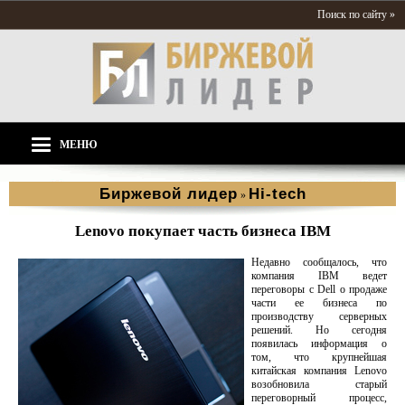
Поиск по сайту »
МЕНЮ
Биржевой лидер
Hi-tech
»
Lenovo покупает часть бизнеса IBM
Недавно сообщалось, что
компания IBM ведет
переговоры с Dell о продаже
части ее бизнеса по
производству серверных
решений. Но сегодня
появилась информация о
том, что крупнейшая
китайская компания Lenovo
возобновила старый
переговорный процесс,