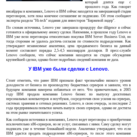
который длится еще с
прошлого года. Как говорят
инсайдеры в компаниях, Lenovo и IBM сейчас находятся на завершающей стадии
переговоров, хотя пока конечное соглашение не подписано. Об этом сообщают
эксперты раздела "Hi-tech" издания для инвесторов "Биржевой лидер".
По словам источника, Lenovo уже завершила процедуру due diligence и сейчас
готовится к официальному анонсу сделки. Напомним, в прошлом году Lenovo и
IBM уже вели переговоры относительно покупки IBM Server Business Unit, но
тогда сторонам не удалось достичь согласия по стоимости подразделения. Как
утверждают независимые аналитики, цена продаваемого бизнеса на данный
момент составляет порядка 2,5-4,5 миллиардов долларов. В пресс-службе
Lenovo сообщили, что сейчас компания находится на стадии обсуждения
крупнейшей сделки, однако более подробных сведений компания не дала.
У IBM уже были сделки с Lenovo.
Стоит отметить, что ранее IBM признали факт чрезвычайно низкого уровня
доходности от бизнеса по производству бюджетных серверов и заявили, что в
будущем компания намерена избавиться от него. Что примечательно, в 2005
году IBM продала компании Lenovo бизнес по выпуску десктопных
персональных компьютеров и ноутбуков, сосредоточив свои усилия на серверах,
системах хранения и сетевых решениях. Lenovo, в свою очередь, за последние 2
года предпринимала попытки начать выпуск своих серверов, однако не достигла
на этом рынке значительного успеха.
Как сообщили источники в компаниях, Lenovo ведет переговоры о приобретении
исключительно x86-серверов, но не услуг, связанных с ними. Саму сделку могут
подписать уже в течение ближайшей недели. Аналитики утверждают, что если
IBM удастся продать подразделение x86-серверов, то после этого компания