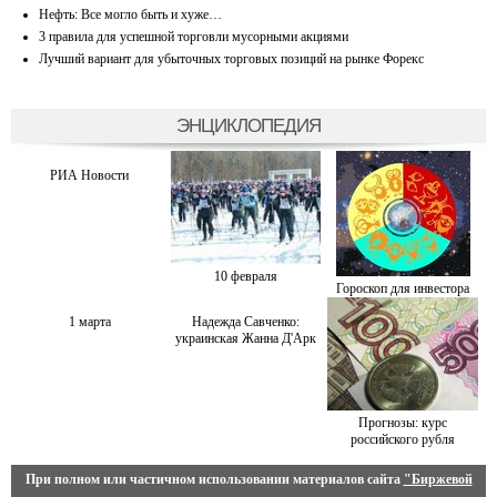
Нефть: Все могло быть и хуже…
3 правила для успешной торговли мусорными акциями
Лучший вариант для убыточных торговых позиций на рынке Форекс
ЭНЦИКЛОПЕДИЯ
РИА Новости
10 февраля
Гороскоп для инвестора
1 марта
Надежда Савченко:
украинская Жанна Д'Арк
Прогнозы: курс
российского рубля
При полном или частичном использовании материалов сайта
"Биржевой