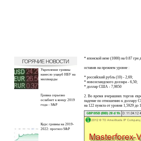
* японской иене (1000) на 0.87 грн д
ГОРЯЧИЕ НОВОСТИ
оставив на прежнем уровне :
Укрепление гривны
нанесло ущерб НБУ на
* российский рубль (10) - 2,69;
миллиарды
* новозеландского доллара - 6,50;
* доллар США - 7,9850
Гривна серьезно
2. Во время вчерашних торгов евр
ослабнет к концу 2019
падение по отношению к доллару СШ
года - S&P
на 122 пункта от уровня 1,5929 до 
Курс гривны на 2019-
2022: прогноз S&P