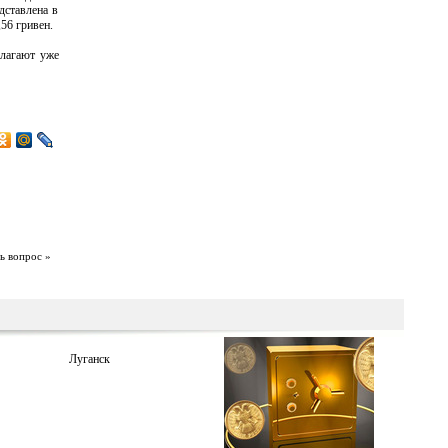
дставлена в
56 гривен.
длагают уже
ь вопрос »
Луганск