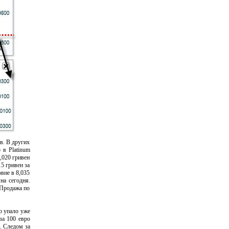
в. В других
 в Platinum
,020 гривен
5 гривен за
вне в 8,035
на сегодня.
 Продажа по
о упало уже
за 100 евро
. Следом за