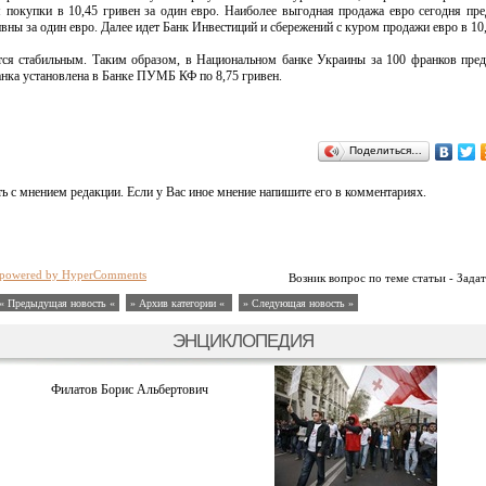
 покупки в 10,45 гривен за один евро. Наиболее выгодная продажа евро сегодня пре
ивны за один евро. Далее идет Банк Инвестиций и сбережений с куром продажи евро в 10,
тся стабильным. Таким образом, в Национальном банке Украины за 100 франков пре
анка установлена в Банке ПУМБ КФ по 8,75 гривен.
Поделиться…
ь с мнением редакции. Если у Вас иное мнение напишите его в комментариях.
powered by HyperComments
Возник вопрос по теме статьи - Задат
« Предыдущая новость «
» Архив категории «
» Следующая новость »
ЭНЦИКЛОПЕДИЯ
Филатов Борис Альбертович