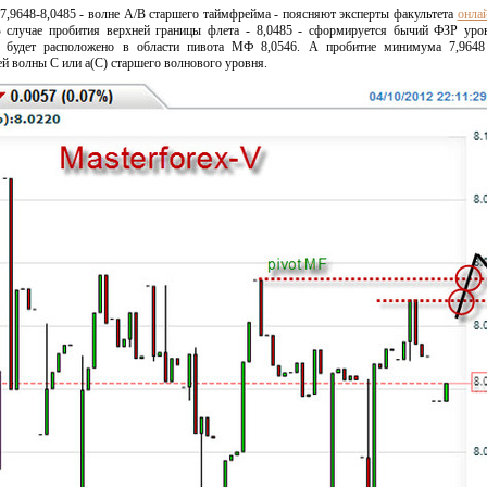
 7,9648-8,0485 - волне А/В старшего таймфрейма - поясняют эксперты факультета
онла
 В случае пробития верхней границы флета - 8,0485 - сформируется бычий ФЗР уро
е будет расположено в области пивота МФ 8,0546. А пробитие минимума 7,9648
й волны С или а(С) старшего волнового уровня.