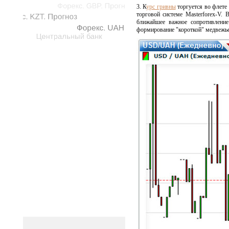
3.
К
урс гривны
торгуется во флете
торговой системе Masterforex-V.
ближайшее важное сопротивлени
формирование "короткой" медвежье