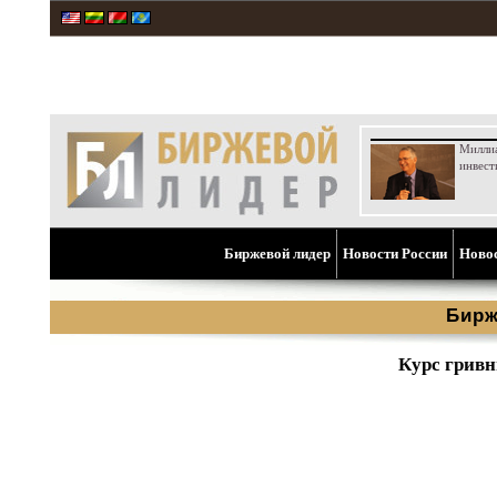
Милли
инвест
Биржевой лидер
Новости России
Ново
Бирж
Курс гривн