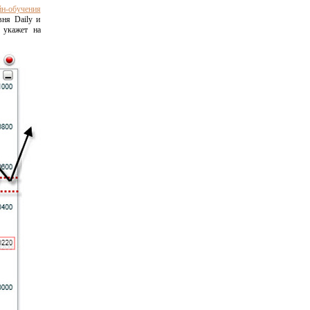
йн-обучения
вня Daily и
 укажет на