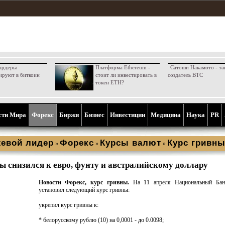
ардеры
Платформа Ethereum -
Сатоши Накамото - та
ируют в биткоин
стоит ли инвестировать в
создатель BTC
токен ETH?
сти Мира
Форекс
Биржи
Бизнес
Инвестиции
Медицина
Наука
PR
евой лидер
Форекс
Курсы валют
Курс гривн
»
»
»
ы снизился к евро, фунту и австралийскому доллару
Новости Форекс, курс гривны.
На 11 апреля Национальный Бан
установил следующий курс гривны:
укрепил курс гривны к:
* белорусскому рублю (10) на 0,0001 - до 0.0098;