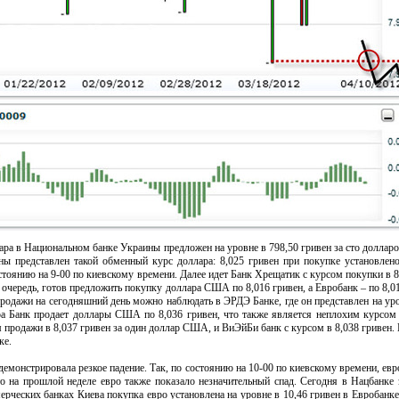
лара в Национальном банке Украины предложен на уровне в 798,50 гривен за сто долларо
ы представлен такой обменный курс доллара: 8,025 гривен при покупке установлено
стоянию на 9-00 по киевскому времени. Далее идет Банк Хрещатик с курсом покупки в 8
 очередь, готов предложить покупку доллара США по 8,016 гривен, а Евробанк – по 8,01
родажи на сегодняшний день можно наблюдать в ЭРДЭ Банке, где он представлен на уро
а Банк продает доллары США по 8,036 гривен, что также является неплохим курсом 
 продажи в 8,037 гривен за один доллар США, и ВиЭйБи банк с курсом в 8,038 гривен.
ке.
демонстрировала резкое падение. Так, по состоянию на 10-00 по киевскому времени, евр
что на прошлой неделе евро также показало незначительный спад. Сегодня в Нацбанке 
ерческих банках Киева покупка евро установлена на уровне в 10,46 гривен в Евробанке