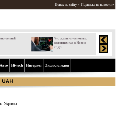
Поиск по сайту »
Подписка на новости »
инственный
Что ждать от основных
валютных пар в Новом
году?
Aвто
Hi-tech
Интернет
Энциклопедия
ы UAH
к Украины