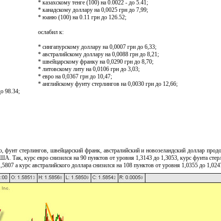
* казахскому тенге (100) на 0.0022 - до 5.41;
* канадскому доллару на 0,0025 грн до 7,99;
* юаню (100) на 0.11 грн до 126.52;
ослабил к:
* сингапурскому доллару на 0,0007 грн до 6,33;
* австралийскому доллару на 0,0088 грн до 8,21;
* швейцарскому франку на 0,0290 грн до 8,70;
* литовскому литу на 0,0106 грн до 3,03;
* евро на 0,0367 грн до 10,47;
* английскому фунту стерлингов на 0,0030 грн до 12,66;
о 98.34;
о, фунт стерлингов, швейцарский франк, австралийский и новозеландский доллар прод
А. Так, курс евро снизился на 90 пунктов от уровня 1,3143 до 1,3053, курс фунта стер
1,5807 а курс австралийского доллара снизился на 108 пунктов от уровня 1,0355 до 1,024