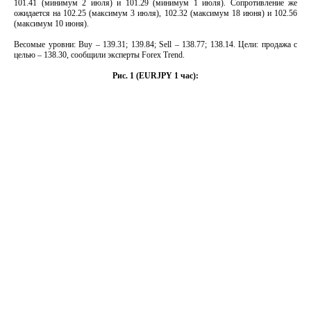
101.41 (минимум 2 июля) и 101.29 (минимум 1 июля). Сопротивление же
ожидается на 102.25 (максимум 3 июля), 102.32 (максимум 18 июня) и 102.56
(максимум 10 июня).
Весомые уровни: Buy – 139.31; 139.84; Sell – 138.77; 138.14. Цели: продажа с
целью – 138.30, сообщили эксперты Forex Trend.
Рис. 1 (EURJPY 1 час):