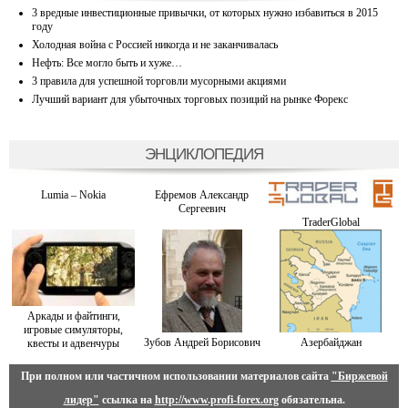
3 вредные инвестиционные привычки, от которых нужно избавиться в 2015
году
Холодная война с Россией никогда и не заканчивалась
Нефть: Все могло быть и хуже…
3 правила для успешной торговли мусорными акциями
Лучший вариант для убыточных торговых позиций на рынке Форекс
ЭНЦИКЛОПЕДИЯ
Lumia – Nokia
Ефремов Александр
Сергеевич
TraderGlobal
Аркады и файтинги,
игровые симуляторы,
Зубов Андрей Борисович
Азербайджан
квесты и адвенчуры
При полном или частичном использовании материалов сайта
"Биржевой
лидер"
ссылка на
http://www.profi-forex.org
обязательна.