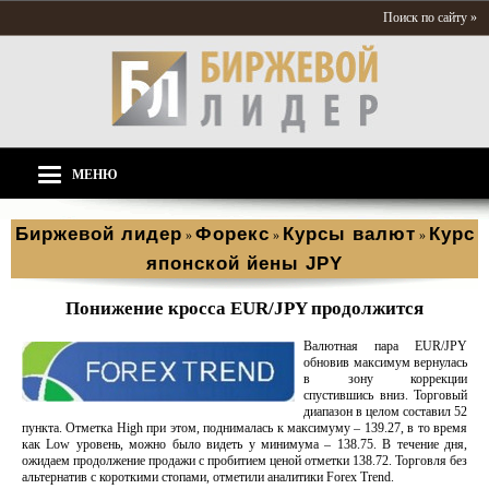
Поиск по сайту »
МЕНЮ
Биржевой лидер
Форекс
Курсы валют
Курс
»
»
»
японской йены JPY
Понижение кросса EUR/JPY продолжится
Валютная пара EUR/JPY
обновив максимум вернулась
в зону коррекции
спустившись вниз. Торговый
диапазон в целом составил 52
пункта. Отметка High при этом, поднималась к максимуму – 139.27, в то время
как Low уровень, можно было видеть у минимума – 138.75. В течение дня,
ожидаем продолжение продажи с пробитием ценой отметки 138.72. Торговля без
альтернатив с короткими стопами, отметили аналитики Forex Trend.