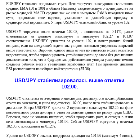
EUR/JPY готовится продолжать спуск. Цена торгуется ниже уровня скользящих
средних EMA (50 и 100) и облака Ишимоку свидетельствуя о преимуществе на
рынке медведей. MACD средние так же как и импульсы OsMA находятся ниже
нуля, продолжая свое падение, указывают на дальнейшую продажу в
среднесрочной перспективе. У пары USD/JPY есть новый облик на уровне 102.
USD/JPY торгуется возле отметки 102.08, с понижением на 0.11%, ранее
отметившись на дневном максимуме и минимуме 102.27 и 101.97
соответственно. USD/JPY цепляется за уровень 102, и может развить бычий
импульс, если на следующей неделе мы увидим несколько уверенных закрытий
выше этой отметки. Впрочем, одного лишь отчета по занятости может оказаться
недостаточно, чтобы спровоцировать устойчивое ралли доллара без дальнейших
доказательств того, что в будущем мы действительно увидим ускорение темпов
создания рабочих мест и увеличения заработных плат. Тем временем дневной
RSI расположился на нейтральной территории (55.36).
USD/JPY стабилизировалась выше отметки
102.00.
USD/JPY откатилась от вчерашнего максимума, достигнутого после публикации
отчета по занятости, и ушла под отметку 102.00, после чего стабилизировалась в
диапазоне. Вчера USD/JPY достигла 2-недельного максимума 102.25 на фоне
повсеместного роста доллара в ответ на сильные данные по рынку труда США.
Впрочем, паре не хватило импульса, чтобы продолжить рост, и сегодня в Азии
цена соскользнула к минимуму 101.96. Сейчас USD/JPY торгуется у отметки
102.05, с понижением на 0.12%.
Уровни по USD/JPY таковы: поддержка проходит на 101.96 (минимум 4 июля),