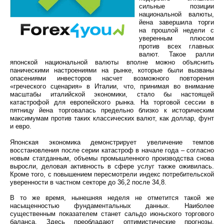
сильные позиции
национальной валюты,
йена завершила торги
на прошлой недели с
уверенным плюсом
против всех главных
валют. Такое ралли
японской национальной валюты вполне можно объяснить
паническими настроениями на рынке, которые были вызваны
опасениями инвесторов насчет возможного повторения
«греческого сценария» в Италии, что, принимая во внимание
масштабы италийской экономики, стало бы настоящей
катастрофой для европейского рынка. На торговой сессии в
пятницу йена торговалась предельно близко к историческим
максимумам против таких классических валют, как доллар, фунт
и евро.
Японская экономика демонстрирует увеличение темпов
восстановления после серии катастроф в начале года – согласно
новым статданным, объемы промышленного производства снова
выросли, деловая активность в сфере услуг также оживилась.
Кроме того, с повышением пересмотрели индекс потребительской
уверенности в частном секторе до 36,2 после 34,8.
В то же время, нынешняя неделя не отметится такой же
насыщенностью фундаментальных данных. Наиболее
существенным показателем станет сальдо июньского торгового
баланса. Здесь преобладают оптимистические прогнозы,