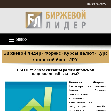
Поиск по сайту »
МЕНЮ
Биржевой лидер
Форекс
Курсы валют
Курс
»
»
»
японской йены JPY
USDJPY: с чем связаны ралли японской
национальной валюты?
Новости Форекс.
Несмотря на намеки
Банка Японии
относительно
возможного
вмешательства
регулятора, чтобы
подорвать слишком