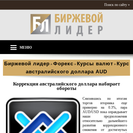
Поиск по сайту »
МЕНЮ
Биржевой лидер
Форекс
Курсы валют
Курс
»
»
»
австралийского доллара AUD
Коррекция австралийского доллара набирает
обороты
Снизившись по итогам
торгов вторника еще
примерно на 0.3%, пара
AUD/USD пока оправдывает
наши предположения
относительно дальнейшего
развития коррекционного
снижения от достигнутых