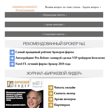
comments powered by
Возник вопрос по теме статьи - Задать вопрос »
HyperComments
« Предыдущая новость «
» Архив категории «
» Следующая новость »
РЕКОМЕНДОВАННЫЙ БРОКЕР №1
Самый правдивый рейтинг брокеров форекс
Автотрейдинг Pro-Rebate: копируй сделки VIP трейдеров бесплатно
Nord FX лучший форекс брокер 2019 года
ЖУРНАЛ «БИРЖЕВОЙ ЛИДЕР»
Читать онлайн
Скачать номер
Архив номеров
Партнерам