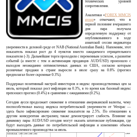
технических уровней
сопротивления.
Аналитики «
FOREX MMCIS
group
» отмечают, что в
первой половине вчерашнего
дня пара получала
определенную поддержку от
опубликованного в ходе
азиатской сессии индикатора
уверенности в деловой среде от NAB (National Australian Bank). Напомним, этот
показатель показал рост до 4 пунктов вместо ожидаемого отрицательного
показателя (-3). Дальнейшие торги проходили с переменным успехом, а развитие
событий (а вместе с тем и активизация продавцов AUD/USD) произошло с
выходом неожиданно оптимистичных данных из США, согласно которым
розничные продажи в стране выросли в июле сразу на 0.8% (прогноз
предполагал более скромные 0.3%).
Поддержал позитивный настрой инвесторов и индекс производственных цен за
июль, который показал рост инфляции на 0.3%, в то время как базовый индекс
превзошел прогноз (0.4%) в сравнении с ожиданиями (0.2%).
Сегодня аусси продолжает снижение в отношении американской валюты, чему
поспособствовал выход индекса потребительской уверенности от Westpac —
здесь было зафиксировано снижение показателя на 2.5%. По отношению к
другим конкурентам австралиец также демонстрирует слабость. Влияние на
динамику пары AUD/USD сегодня могут оказать штатовские публикации, где
будут выходить данные по потребительской инфляции и изменению объема
промышленного производства за июль.