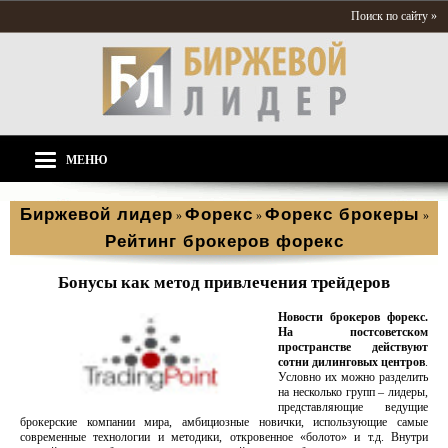
Поиск по сайту »
МЕНЮ
Биржевой лидер
Форекс
Форекс брокеры
»
»
»
Рейтинг брокеров форекс
Бонусы как метод привлечения трейдеров
Новости брокеров форекс.
На постсоветском
пространстве действуют
сотни дилинговых центров
.
Условно их можно разделить
на несколько групп – лидеры,
представляющие ведущие
брокерские компании мира, амбициозные новички, использующие самые
современные технологии и методики, откровенное «болото» и т.д. Внутри