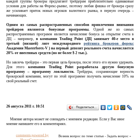
каждой группы брокеры предлагают трейдерам приблизительно одинаковые
условия для работы на Форекс-рынке, поэтому любая фишка от брокера сразу
же усиливает приток новых игроков валютного рынка, в первую очередь –
начинающих.
Одним из самых распространенных способов привлечения внимания
трейдеров являются бонусные программы.
Одной же из самых
распространенных программ является начисление бонуса за открытие счета в
ДЦ – например,
в компании Trading Point (ДЦ занимает 40-е место в
третьей (низшей) лиге международного
рейтинга брокеров форекс
Академии Masterforex-V ) на первый депозит реального счета начисляется
20% от внесенных средств (но не более $ 2 тыс.).
Но завлечь трейдера – это первая цель брокера, после этого его нужно удержать.
Для этого
компания Trading Point разработала другую бонусную
программу – программу лояльности.
Трейдеры, сохраняющие верность
брокерской компании, могут по этой программе получить начисление 10% на
свой реальный счет.
26 августа 2011 г. 10:51
Поделиться…
Мнение автора может не совпадать с мнением редакции. Если у Вас иное
мнение напишите его в комментариях.
comments powered by
Возник вопрос по теме статьи - Задать вопрос »
HyperComments