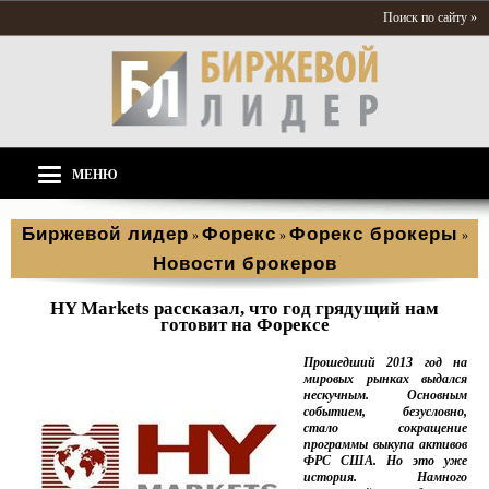
Поиск по сайту »
МЕНЮ
Биржевой лидер
Форекс
Форекс брокеры
»
»
»
Новости брокеров
HY Markets рассказал, что год грядущий нам
готовит на Форексе
Прошедший 2013 год на
мировых рынках выдался
нескучным. Основным
событием, безусловно,
стало сокращение
программы выкупа активов
ФРС США. Но это уже
история. Намного