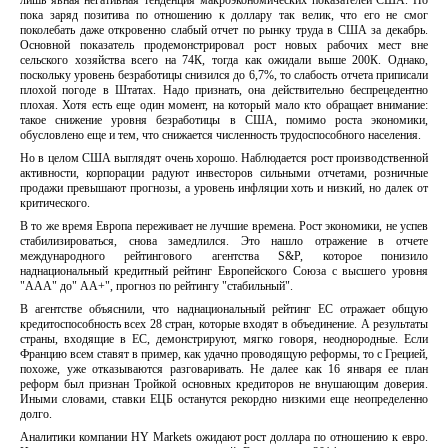
лишь явная негативная тенденция макроэкономических показателей США. Но
пока заряд позитива по отношению к доллару так велик, что его не смог
поколебать даже откровенно слабый отчет по рынку труда в США за декабрь.
Основной показатель продемонстрировал рост новых рабочих мест вне
сельского хозяйства всего на 74К, тогда как ожидали выше 200К. Однако,
поскольку уровень безработицы снизился до 6,7%, то слабость отчета приписали
плохой погоде в Штатах. Надо признать, она действительно беспрецедентно
плохая. Хотя есть еще один момент, на который мало кто обращает внимание:
такое снижение уровня безработицы в США, помимо роста экономики,
обусловлено еще и тем, что снижается численность трудоспособного населения.
Но в целом США выглядят очень хорошо. Наблюдается рост производственной
активности, корпорации радуют инвесторов сильными отчетами, розничные
продажи превышают прогнозы, а уровень инфляции хоть и низкий, но далек от
критического.
В то же время Европа переживает не лучшие времена. Рост экономики, не успев
стабилизироваться, снова замедлился. Это нашло отражение в отчете
международного рейтингового агентства S&P, которое понизило
наднациональный кредитный рейтинг Европейского Союза с высшего уровня
"ААА" до" AA+", прогноз по рейтингу "стабильный".
В агентстве объяснили, что наднациональный рейтинг ЕС отражает общую
кредитоспособность всех 28 стран, которые входят в объединение. А результаты
страны, входящие в ЕС, демонстрируют, мягко говоря, неоднородные. Если
Францию всем ставят в пример, как удачно проводящую реформы, то с Грецией,
похоже, уже отказываются разговаривать. Не далее как 16 января ее план
реформ был признан Тройкой основных кредиторов не внушающим доверия.
Иными словами, ставки ЕЦБ останутся рекордно низкими еще неопределенно
долго.
Аналитики компании HY Markets ожидают рост доллара по отношению к евро.