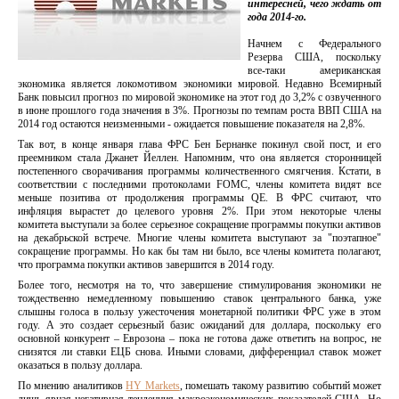
интересней, чего ждать от
года 2014-го.
Начнем с Федерального
Резерва США, поскольку
все-таки американская
экономика является локомотивом экономики мировой. Недавно Всемирный
Банк повысил прогноз по мировой экономике на этот год до 3,2% с озвученного
в июне прошлого года значения в 3%. Прогнозы по темпам роста ВВП США на
2014 год остаются неизменными - ожидается повышение показателя на 2,8%.
Так вот, в конце января глава ФРС Бен Бернанке покинул свой пост, и его
преемником стала Джанет Йеллен. Напомним, что она является сторонницей
постепенного сворачивания программы количественного смягчения. Кстати, в
соответствии с последними протоколами FOMC, члены комитета видят все
меньше позитива от продолжения программы QE. В ФРС считают, что
инфляция вырастет до целевого уровня 2%. При этом некоторые члены
комитета выступали за более серьезное сокращение программы покупки активов
на декабрьской встрече. Многие члены комитета выступают за "поэтапное"
сокращение программы. Но как бы там ни было, все члены комитета полагают,
что программа покупки активов завершится в 2014 году.
Более того, несмотря на то, что завершение стимулирования экономики не
тождественно немедленному повышению ставок центрального банка, уже
слышны голоса в пользу ужесточения монетарной политики ФРС уже в этом
году. А это создает серьезный базис ожиданий для доллара, поскольку его
основной конкурент – Еврозона – пока не готова даже ответить на вопрос, не
снизятся ли ставки ЕЦБ снова. Иными словами, дифференциал ставок может
оказаться в пользу доллара.
По мнению аналитиков
HY Markets
, помешать такому развитию событий может