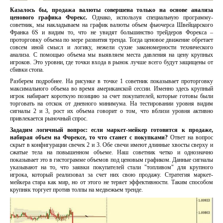
Казалось бы, продажа валюты совершена только на основе анализа
ценового графика Форекс.
Однако, используя специальную программу-
советник, мы накладываем на график валюты объем фьючерса Швейцарского
Франка 6S и видим то, что не увидят большинство трейдеров Форекса –
проторговку объема по мере развития тренда. Тогда ценовое движение обретает
совсем иной смысл и логику, нежели сухие закономерности технического
анализа. С помощью объема мы выявляем места давления на цену крупных
игроков. Это уровни, где точки входа в рынок лучше всего будут защищены от
сбивки стопа.
Разберем подробнее. На рисунке в точке 1 советник показывает проторговку
максимального объема во время американской сессии. Именно здесь крупный
игрок набирает короткую позицию за счет покупателей, которые готовы были
торговать на отскок от дневного минимума. На тестировании уровня видим
сигналы 2 и 3, рост их объема говорит о том, что вблизи уровня активно
привлекается рыночный спрос.
Зададим логичный вопрос: если маркет-мейкер готовится к продаже,
набирая объем на Форексе, то что станет с покупками?
Ответ на вопрос
скрыт в конфигурации свечек 2 и 3. Обе свечи имеют длинные хвосты сверху и
сжатые тела на повышенном объеме. Наш советник четко и однозначно
показывает это в гистограмме объемов под ценовым графиком. Данные сигналы
указывают на то, что заявки покупателей стали "топливом" для крупного
игрока, который реализовал за счет них свою продажу. Стратегия маркет-
мейкера стара как мир, но от этого не теряет эффективности. Таким способом
крупняк торгует против толпы на медвежьем тренде.