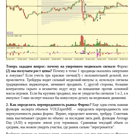
Теперь зададим вопрос: почему на уверенном медвежьем сигнале
Форекс
(2) мы получаем рост цены?
Почему в точке 1 продавцы оказались запертыми
в ловушке? Если учесть три красные свечки(3) с положительной дельтой, все
проясняется. Трейдеры видят сильный медвежий импульс и, используя сигналы
традиционных индикаторов, начинают продавать. С другой стороны, большие
контрагенты скрыто и незаметно ведут игру на повышение против основной
массы игроков. Если бы крупняк продавал, мы не увидели бы сигналов 1 и 2, а в
импульсе 3 наш эксперт показал бы минусовую дельту на медвежьем движении.
2. Как определять перепроданность рынка Форекс?
Еще одна очень важная
функция эксперта объемов VOLEхpertME
–
определять перепроданность или
перекупленность рынка форекс. Вернее, определяет конечно, трейдер. Советник
лишь высчитывает среднее по объему за последние пять дней, функция Average
Day (A/D) в верхнем левом углу терминала. Сравнивая текущий объем со
средним, мы можем увидеть участки, где рынок сильно "перегревается".