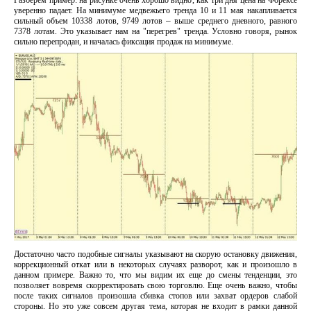
Разберем пример: на рисунке очень хорошо видно, как три дня цена на Форексе
уверенно падает. На минимуме медвежьего тренда 10 и 11 мая накапливается
сильный объем 10338 лотов, 9749 лотов
–
выше среднего дневного, равного
7378 лотам. Это указывает нам на "перегрев" тренда. Условно говоря, рынок
сильно перепродан, и началась фиксация продаж на минимуме.
Достаточно часто подобные сигналы указывают на скорую остановку движения,
коррекционный откат или в некоторых случаях разворот, как и произошло в
данном примере. Важно то, что мы видим их еще до смены тенденции, это
позволяет вовремя скорректировать свою торговлю. Еще очень важно, чтобы
после таких сигналов произошла сбивка стопов или захват ордеров слабой
стороны. Но это уже совсем другая тема, которая не входит в рамки данной