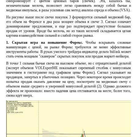
синхронизирует с цветом ценовых баров (свечек). Эта, казалось бы,
незначительная мелочь, позволяет легко сравнивать между собой бычьи и
медвежьи импульсы, в разы усиливая сам метод анализа спреда и объема (VSA).
На рисунке выше после свечи покупок 3 формируется сильный медвежий бар,
его объем на Форексе в два раза мощнее объема в свече 3. Сигнал означает
доминирование предложения, и еще раз подтверждает присутствие больших
продаж от уровня. Вроде бы мелочь, но из таких мелочей складывается целая
картина взаимодействия сильной и слабой сторон рынка.
1. Скрытая игра на повышение Форекс.
Чтобы вскрывать сложные
манипуляции с ценой, на рынке Форекс требуются не менее эффективные
инструменты работы. В руках умелого трейдера индикатор дельта bid/ask может
стать очень мощным "сканером" скрытых покупок или продаж маркет-мейкера.
В точке 1 сильная бычья свеча на высоком объеме, но с отрицательной дельтой
(эксперт объемов VOLEхpertME показывает сиреневый столбик с минусовым
значением в гистограмме под графиком цены Форекс). Сигнал указывает на
продавцов, запертых в убыточных позициях. Через некоторое время происходит
попытка продаж оказать давление на цену, посмотрите на медвежью свечу с
объемом выше среднего и уверенной минусовой дельтой (2). Однако должного
эффекта не произошло: вместо падения цена отстаивается на месте, более того,
снова идет вверх.