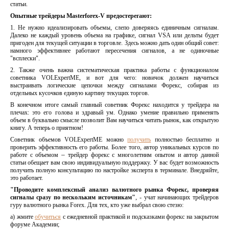
статьи.
Опытные трейдеры Masterforex-V предостерегают:
1. Не нужно идеализировать объемы, слепо доверяясь единичным сигналам.
Далеко не каждый уровень объема на графике, сигнал VSA или дельты будет
пригоден для текущей ситуации в торговле. Здесь можно дать один общий совет:
намного эффективнее работают пересечения сигналов, а не одиночные
"всплески".
2. Также очень важна систематическая практика работы с функционалом
советника VOLEхpertME, и вот для чего: новичок должен научиться
выстраивать логические цепочки между сигналами Форекс, собирая из
отдельных кусочков единую картину текущих торгов.
В конечном итоге самый главный советник Форекс находится у трейдера на
плечах: это его голова и здравый ум. Однако умение правильно применять
объем в буквально смысле позволит Вам научиться читать рынок, как открытую
книгу. А теперь о приятном!
Советник объемов VOLEхpertME можно
получить
полностью бесплатно и
проверить эффективность его работы. Более того, автор уникальных курсов по
работе с объемом
–
трейдер форекс с многолетним опытом и автор данной
статьи обещает вам свою индивидуальную поддержку. У вас будет возможность
получить полную консультацию по настройке эксперта в терминале. Внедряйте,
это работает.
"Проводите комплексный анализ валютного рынка Форекс, проверяя
сигналы сразу по нескольким источникам"
, - учат начинающих трейдеров
гуру валютного рынка Forex. Для тех, кто уже выбрал свою стезю:
а) жмите
обучиться
с ежедневной практикой и подсказками форекс на закрытом
форуме Академии;