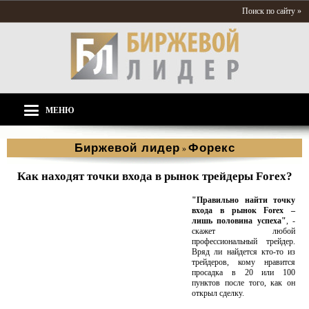
Поиск по сайту »
МЕНЮ
Биржевой лидер
Форекс
»
Как находят точки входа в рынок трейдеры Forex?
"Правильно найти точку
входа в рынок Forex –
лишь половина успеха"
, -
скажет любой
профессиональный трейдер.
Вряд ли найдется кто-то из
трейдеров, кому нравится
просадка в 20 или 100
пунктов после того, как он
открыл сделку.