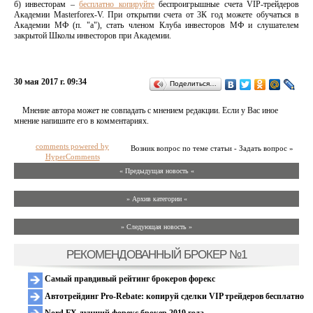
б) инвесторам –
бесплатно копируйте
беспроигрышные счета VIP-трейдеров
Академии Masterforex-V. При открытии счета от 3К год можете обучаться в
Академии МФ (п. "а"), стать членом Клуба инвесторов МФ и слушателем
закрытой Школы инвесторов при Академии.
30 мая 2017 г. 09:34
Поделиться…
Мнение автора может не совпадать с мнением редакции. Если у Вас иное
мнение напишите его в комментариях.
comments powered by
Возник вопрос по теме статьи - Задать вопрос »
HyperComments
« Предыдущая новость «
» Архив категории «
» Следующая новость »
РЕКОМЕНДОВАННЫЙ БРОКЕР №1
Самый правдивый рейтинг брокеров форекс
Автотрейдинг Pro-Rebate: копируй сделки VIP трейдеров бесплатно
Nord FX лучший форекс брокер 2019 года