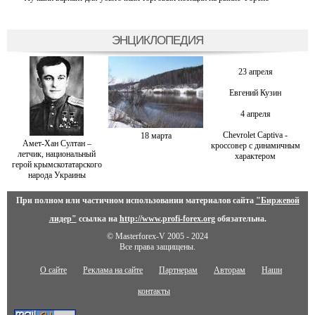
ЭНЦИКЛОПЕДИЯ
23 апреля
Евгений Кузин
4 апреля
Chevrolet Captiva -
18 марта
Амет-Хан Султан –
кроссовер с динамичным
летчик, национальный
характером
герой крымскотатарского
народа Украины
При полном или частичном использовании материалов сайта
"Биржевой
лидер"
ссылка на
http://www.profi-forex.org
обязательна.
© Masterforex-V 2005 - 2024
Все права защищены.
О сайте
Реклама на сайте
Партнерам
Авторам
Наши
контакты