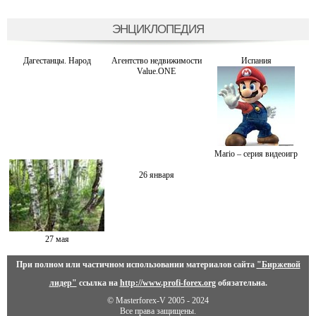
ЭНЦИКЛОПЕДИЯ
Дагестанцы. Народ
Агентство недвижимости
Испания
Value.ONE
Mario – серия видеоигр
26 января
27 мая
При полном или частичном использовании материалов сайта
"Биржевой
лидер"
ссылка на
http://www.profi-forex.org
обязательна.
© Masterforex-V 2005 - 2024
Все права защищены.