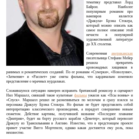
тематику представил Лорд
Байрон. Наиболее
популярным романом про
вампиров является
«Дракула» Брэма Стокера,
который можно описать как
самое полное описание этой
нечисти в популярной
художественной литературе
до XX столетия.
Современная
американская
писательница Стефани Мейер
решила превратить
кровожадных хищников в
ранимых и романтических созданий. По ее романам «Сумерки», «Новолуние»,
«Затмение» и «Рассвет» уже сняты фильмы, что кардинально изменило
представление о мрачных вурдалаках.
Сложившуюся ситуацию намерен исправить британский режиссер и сценарист
Нил Маршалл, снявший такие культовые
фильмы
ужасов как «Псы воины» и
«Спуск». Маршалл решил не размениваться по мелочам и сразу взялся за
персонажа Дракулу Брэма Стокера. Но фильм не будет представлять собой
интерпретацию классического произведения, а порадует совершенно новым
сюжетом. Действие картины, получившей название «Последнее плавание
«Дмитрия», будет на борту русского корабля «Деметер», который перевозит
Дракулу из Трансильвании в Англию. Известно, что в предстоящем проекте
примет участие Вигго Мортенсен, однако какая достанется ему роль, пока
неизвестно.