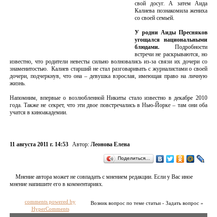
свой досуг. А затем Аида
Калиева познакомила жениха
со своей семьей.
У родни Аиды Пресняков
угощался национальными
блюдами.
Подробности
встречи не раскрываются, но
известно, что родители невесты сильно волновались из-за связи их дочери со
знаменитостью. Калиев старший не стал разговаривать с журналистами о своей
дочери, подчеркнув, что она – девушка взрослая, имеющая право на личную
жизнь.
Напомним, впервые о возлюбленной Никиты стало известно в декабре 2010
года. Также не секрет, что эти двое повстречались в Нью-Йорке – там они оба
учатся в киноакадемии.
11 августа 2011 г. 14:53
Автор:
Леонова Елена
Поделиться…
Мнение автора может не совпадать с мнением редакции. Если у Вас иное
мнение напишите его в комментариях.
comments powered by
Возник вопрос по теме статьи - Задать вопрос »
HyperComments