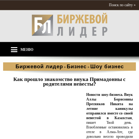
Поиск по сайту »
МЕНЮ
Биржевой лидер
Бизнес
Шоу бизнес
»
»
Как прошло знакомство внука Примадонны с
родителями невесты?
Новости шоу-бизнеса. Внук
Аллы Борисовны
Пресняков Никита на
летние каникулы
отправился вместе со своей
невестой в Казахстан
,
пишет Твой день.
Влюбленные остановились в
отеле в Алма-Ате, где
довольно весело проводили