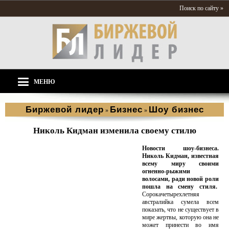
Поиск по сайту »
МЕНЮ
Биржевой лидер
Бизнес
Шоу бизнес
»
»
Николь Кидман изменила своему стилю
Новости шоу-бизнеса.
Николь Кидман, известная
всему миру своими
огненно-рыжими
волосами, ради новой роли
пошла на смену стиля.
Сорокачетырехлетняя
австралийка сумела всем
показать, что не существует в
мире жертвы, которую она не
может принести во имя