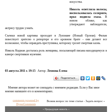
искусства.
Николь осветлила волосы,
воспользовалась солярием,
ярко подвела глаза.
В
новом облике, как
утверждают наблюдатели,
актрису трудно узнать.
Съемки новой картины проходят в Луизиане (Новый Орлеан). Фильм
повествует зрителю о репортере и его кровном брате – они делают все
возможное, чтобы оправдать преступника, которому грозит смертная казнь.
Николь Кидман досталась роль женщины, посылающей письма находящемуся в
камере смертников мужчине.
03 августа 2011 г. 19:15
Автор:
Леонова Елена
Поделиться…
Мнение автора может не совпадать с мнением редакции. Если у Вас иное
мнение напишите его в комментариях.
comments powered by
Возник вопрос по теме статьи - Задать вопрос »
HyperComments
« Предыдущая новость «