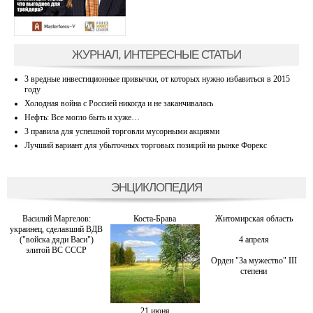
ЖУРНАЛ, ИНТЕРЕСНЫЕ СТАТЬИ
3 вредные инвестиционные привычки, от которых нужно избавиться в 2015
году
Холодная война с Россией никогда и не заканчивалась
Нефть: Все могло быть и хуже…
3 правила для успешной торговли мусорными акциями
Лучший вариант для убыточных торговых позиций на рынке Форекс
ЭНЦИКЛОПЕДИЯ
Василий Маргелов:
Коста-Брава
Житомирская область
украинец, сделавший ВДВ
("войска дяди Васи")
4 апреля
элитой ВС СССР
Орден "За мужество" III
степени
21 июня