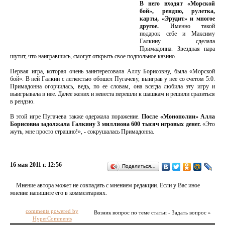
В него входят «Морской
бой», рендзю, рулетка,
карты, «Эрудит» и многое
другое.
Именно такой
подарок себе и Максиму
Галкину сделала
Примадонна. Звездная пара
шутит, что наигравшись, смогут открыть свое подпольное казино.
Первая игра, которая очень заинтересовала Аллу Борисовну, была «Морской
бой». В ней Галкин с легкостью обошел Пугачеву, выиграв у нее со счетом 5:0.
Примадонна огорчилась, ведь, по ее словам, она всегда любила эту игру и
выигрывала в нее. Далее жених и невеста перешли к шашкам и решили сразиться
в рендзю.
В этой игре Пугачева также одержала поражение.
После «Монополии» Алла
Борисовна задолжала Галкину 3 миллиона 600 тысяч игровых денег.
«Это
жуть, мне просто страшно!», - сокрушалась Примадонна.
16 мая 2011 г. 12:56
Поделиться…
Мнение автора может не совпадать с мнением редакции. Если у Вас иное
мнение напишите его в комментариях.
comments powered by
Возник вопрос по теме статьи - Задать вопрос »
HyperComments