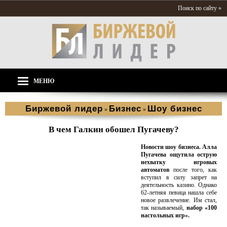
Поиск по сайту »
МЕНЮ
Биржевой лидер
Бизнес
Шоу бизнес
»
»
В чем Галкин обошел Пугачеву?
Новости шоу бизнеса.
Алла
Пугачева ощутила острую
нехватку игровых
автоматов
после того, как
вступил в силу запрет на
деятельность казино. Однако
62-летняя певица нашла себе
новое развлечение. Им стал,
так называемый,
набор «100
настольных игр».