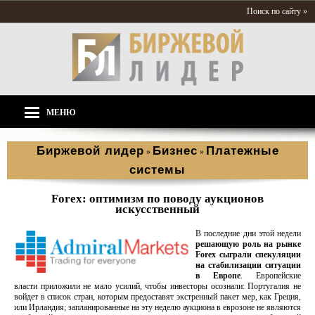
Поиск по сайту »
МЕНЮ
Биржевой лидер
Бизнес
Платежные
»
»
системы
Forex: оптимизм по поводу аукционов
искусственный
В последние дни этой недели
решающую роль на рынке
Forex сыграли спекуляции
на стабилизации ситуации
в Европе
. Европейские
власти приложили не мало усилий, чтобы инвесторы осознали: Португалия не
войдет в список стран, которым предоставят экстренный пакет мер, как Греция,
или Ирландия; запланированные на эту неделю аукциона в еврозоне не являются