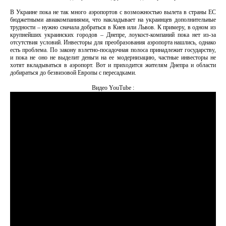
В Украине пока не так много аэропортов с возможностью вылета в страны ЕС
бюджетными авиакомпаниями, что накладывает на украинцев дополнительные
трудности – нужно сначала добраться в Киев или Львов. К примеру, в одном из
крупнейших украинских городов – Днепре, лоукост-компаний пока нет из-за
отсутствия условий. Инвесторы для преобразования аэропорта нашлись, однако
есть проблема. По закону взлетно-посадочная полоса принадлежит государству,
и пока не оно не выделит деньги на ее модернизацию, частные инвесторы не
хотят вкладываться в аэропорт. Вот и приходится жителям Днепра и области
добираться до безвизовой Европы с пересадками.
Видео YouTube :