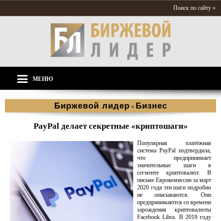
Поиск по сайту »
МЕНЮ
Биржевой лидер
Бизнес
»
PayPal делает секретные «криптошаги»
Популярная платёжная
система PayPal подтвердила,
что предпринимает
значительные шаги в
сегменте криптовалют. В
письме Еврокомиссии за март
2020 года эти шаги подробно
не описываются. Они
предпринимаются со времени
зарождения криптовалюты
Facebook Libra. В 2019 году