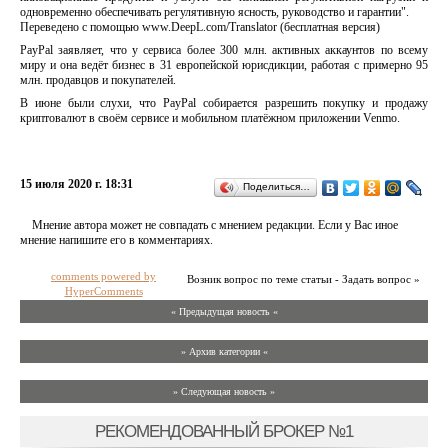
одновременно обеспечивать регулятивную ясность, руководство и гарантии".
Переведено с помощью www.DeepL.com/Translator (бесплатная версия)
PayPal заявляет, что у сервиса более 300 млн. активных аккаунтов по всему
миру и она ведёт бизнес в 31 европейской юрисдикции, работая с примерно 95
млн. продавцов и покупателей.
В июне были слухи, что PayPal собирается разрешить покупку и продажу
криптовалют в своём сервисе и мобильном платёжном приложении Venmo.
15 июля 2020 г. 18:31
Поделиться…
Мнение автора может не совпадать с мнением редакции. Если у Вас иное
мнение напишите его в комментариях.
comments powered by
Возник вопрос по теме статьи - Задать вопрос »
HyperComments
« Предыдущая новость «
» Архив категории «
» Следующая новость »
РЕКОМЕНДОВАННЫЙ БРОКЕР №1