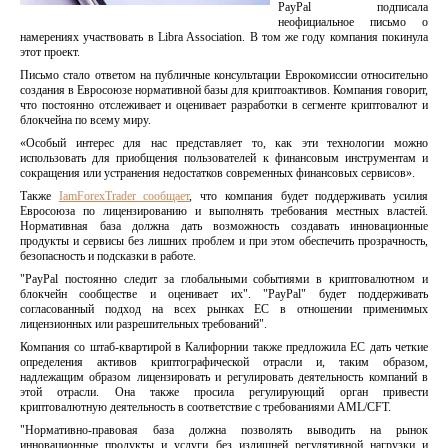
PayPal подписала
неофициальное письмо о
намерениях участвовать в Libra Association. В том же году компания покинула
этот проект.
Письмо стало ответом на публичные консультации Еврокомиссии относительно
создания в Евросоюзе нормативной базы для криптоактивов. Компания говорит,
что постоянно отслеживает и оценивает разработки в сегменте криптовалют и
блокчейна по всему миру.
«Особый интерес для нас представляет то, как эти технологии можно
использовать для приобщения пользователей к финансовым инструментам и
сокращения или устранения недостатков современных финансовых сервисов».
Также
IamForexTrader сообщает
, что компания будет поддерживать усилия
Евросоюза по лицензированию и выполнять требования местных властей.
Нормативная база должна дать возможность создавать инновационные
продукты и сервисы без лишних проблем и при этом обеспечить прозрачность,
безопасность и подсказки в работе.
"PayPal постоянно следит за глобальными событиями в криптовалютном и
блокчейн сообществе и оценивает их". "PayPal" будет поддерживать
согласованный подход на всех рынках ЕС в отношении применимых
лицензионных или разрешительных требований".
Компания со штаб-квартирой в Калифорнии также предложила ЕС дать четкие
определения активов криптографической отрасли и, таким образом,
надлежащим образом лицензировать и регулировать деятельность компаний в
этой отрасли. Она также просила регулирующий орган привести
криптовалютную деятельность в соответствие с требованиями AML/CFT.
"Нормативно-правовая база должна позволять выводить на рынок
инновационные продукты и услуги без излишней регулятивной нагрузки и