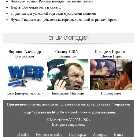
Холодная война с Россией никогда и не заканчивалась
Нефть: Все могло быть и хуже…
3 правила для успешной торговли мусорными акциями
Лучший вариант для убыточных торговых позиций на рынке Форекс
ЭНЦИКЛОПЕДИЯ
Янукович Александр
Столица США -
Президент Израиля -
Викторович
Вашингтон
Шимон Перес
Сайт (интернет-портал)
Биография Мавроди
Порнофильм
При полном или частичном использовании материалов сайта
"Биржевой
лидер"
ссылка на
http://www.profi-forex.org
обязательна.
© Masterforex-V 2005 - 2024
Все права защищены.
О сайте
Реклама на сайте
Партнерам
Авторам
Наши