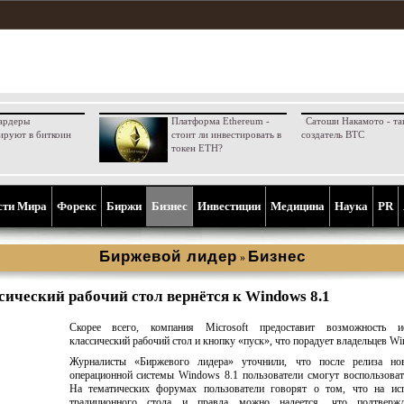
ардеры
Платформа Ethereum -
Сатоши Накамото - та
ируют в биткоин
стоит ли инвестировать в
создатель BTC
токен ETH?
сти Мира
Форекс
Биржи
Бизнес
Инвестиции
Медицина
Наука
PR
Биржевой лидер
Бизнес
»
сический рабочий стол вернётся к Windows 8.1
Скорее всего, компания Microsoft предоставит возможность ис
классический рабочий стол и кнопку «пуск», что порадует владельцев Wi
Журналисты «Биржевого лидера» уточнили, что после релиза но
операционной системы Windows 8.1 пользователи смогут воспользоват
На тематических форумах пользователи говорят о том, что на исп
традиционного стола и правда можно надеется, что подтверж