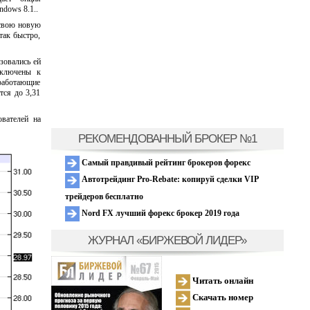
ndows 8.1..
 свою новую
так быстро,
ьзовались ей
дключены к
 работающие
тся до 3,31
ователей на
РЕКОМЕНДОВАННЫЙ БРОКЕР №1
Самый правдивый рейтинг брокеров форекс
Автотрейдинг Pro-Rebate: копируй сделки VIP
трейдеров бесплатно
Nord FX лучший форекс брокер 2019 года
ЖУРНАЛ «БИРЖЕВОЙ ЛИДЕР»
Читать онлайн
Скачать номер