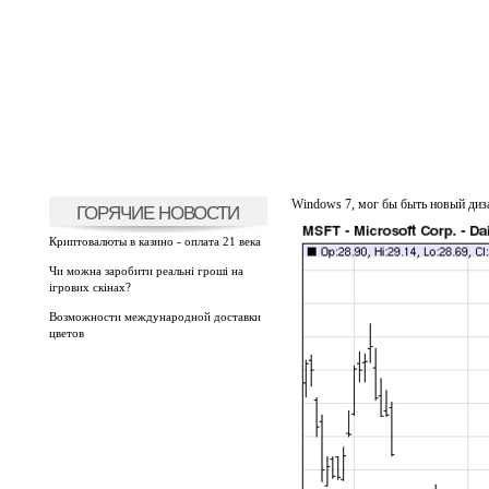
Windows 7, мог бы быть новый диза
ГОРЯЧИЕ НОВОСТИ
Криптовалюты в казино - оплата 21 века
Чи можна заробити реальні гроші на
ігрових скінах?
Возможности международной доставки
цветов