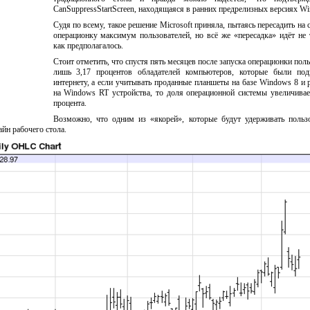
CanSuppressStartScreen, находящаяся в ранних предрелизных версиях Wi
Судя по всему, такое решение Microsoft приняла, пытаясь пересадить на
операционку максимум пользователей, но всё же «пересадка» идёт не 
как предполагалось.
Стоит отметить, что спустя пять месяцев после запуска операционки пол
лишь 3,17 процентов обладателей компьютеров, которые были по
интернету, а если учитывать проданные планшеты на базе Windows 8 и
на Windows RT устройства, то доля операционной системы увеличивае
процента.
Возможно, что одним из «якорей», которые будут удерживать польз
йн рабочего стола.