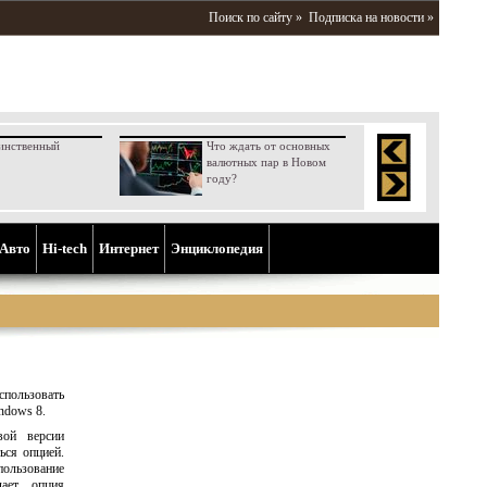
Поиск по сайту »
Подписка на новости »
инственный
Что ждать от основных
валютных пар в Новом
году?
Aвто
Hi-tech
Интернет
Энциклопедия
пользовать
ndows 8.
вой версии
ься опцией.
ользование
дает опция