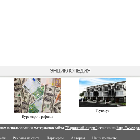
ЭНЦИКЛОПЕДИЯ
Таунхаус
Курс евро: графики
ном использовании материалов сайта
"Биржевой лидер"
ссылка на
http://www.pro
айте
Реклама на сайте
Партнерам
Авторам
Наши контакты