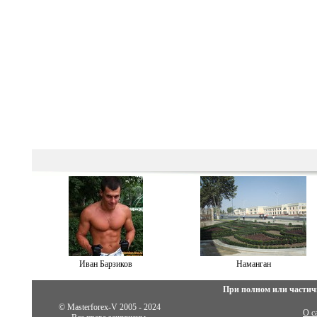
Иван Барзиков
Наманган
При полном или частич
© Masterforex-V 2005 - 2024
О с