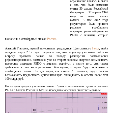
ограничение ввелось в связи
с тем, что была изменена
статья 30 закона Российской
Федерации от 22 апреля 1996
года «о рынке ценных
бумаг». В мае 2012 года
регулятором было принято
решение возобновить
операции прямого биржевого
РЕПО с акциями, которые
включены в ломбардный список
России
.
Алексей Улюкаев, первый заместитель председателя Центрального
Банка
, ещё в
середине марта 2012 года говорил о том, что регулятор уже готов пойти на
встречу просьбам банков по поводу расширения возможностей
рефинансирования и, возможно, уже во втором годовом квартале, возможность
проводить операции РЕПО с акциями вернётся, а кроме того, смягчаться
требования к тем корпоративным облигациям, которые будут включены в
ломбардный список. Эти две меры, как считал А. Улюкаев, дадун банкам
возможность предоставить дополнительную ликвидность в объёме более чем
100 млрд. руб.
После даты допуска указанных ценных бумаг к заключению сделок в режимах
РЕПО с Банком России на ММВБ проведение операций станет возможным.