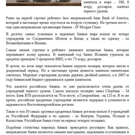
капитала в мире – 160, 6
млрд. долларов, капитал
первого уровня.
Ранее на первой строчке рейтинга был американский банк Bank of America,
который в настоящее время опустился на вторую ступеньку. На третьем месте -
еще одна американская организация банков - JP Morgan Chase.
В десятку самых успешных и надежных банков мира вошли по четыре
учреждения из Соединенных Штатов и Китая, а также по одному - из
Великобритании и Японии.
Самые низкие строчки в рейтинге занимают испанские банки, которые
переживают волну кризиса. В минувший год банки Испании утратили на
кредитах примерно 5 процентов ВВП, а это 73 млрд. долларов.
В целом, во всем мире показатели банков вернули позиции, которые имели в
докризисный период. Но в настоящее время ценность капитала значительно
снизилась. Мировые учреждения должны держать двойной капитал, а в 2007-м
году банковский бюджет удерживался одним капиталом.
Что касается российских банков, то они располагаются очень далеко от
учреждений первого уровня. Самую высшую позицию занял Сбербанк – 34
место. Банк ВТБ располагается на 70-м месте, а Газпромбанк - на 125-м. В то же
время, российские кредитные учреждения являются лидерами в успешности и
надежности в Восточноевропейском регионе.
Также в топ-10 самых крупных кредитных банков региона попали 6 учреждений
из Российской Федерации и по одному - из Венгрии, Украины, Польши и
Казахстана. Российские банки стоят на первых четырех позициях.
Подобная статистика мировых банков приводится регулярно. Как правило,
американские банки являются самыми выгодными, надежными и успешными в