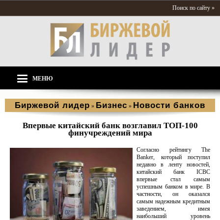
Поиск по сайту »
МЕНЮ
Биржевой лидер
Бизнес
Новости банков
»
»
Впервые китайский банк возглавил ТОП-100
финучреждений мира
Согласно рейтингу The
Banker, который поступил
недавно в ленту новостей,
китайский банк ICBC
впервые стал самым
успешным банком в мире. В
частности, он оказался
самым надежным кредитным
заведением, имея
наибольший уровень