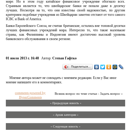
мире. Но в этом году китайское финансовое учреждение обогнало всех.
Странным является то, что швейцарские банки не попали даже в десятку
лучших. Несмотря на то, что они известны своей надежностью, по другим
критериям подобные учреждения из Швейцарии заметно отстают от того самого
ICBC и Bank of America.
Банки Европейского Союза, не считая британские, остались вне топовой десятки
лучших финансовых учреждений мира. Интересно то, что такие маленькие
страны, как Филиппины и Индонезия имеют достаточно высокий уровень
банковского обслуживания в своем регионе.
01 июля 2013 г. 16:48
Автор:
Степан Гафтко
Поделиться…
Мнение автора может не совпадать с мнением редакции. Если у Вас иное
мнение напишите его в комментариях.
comments powered by
Возник вопрос по теме статьи - Задать вопрос »
HyperComments
« Предыдущая новость «
» Архив категории «
» Следующая новость »