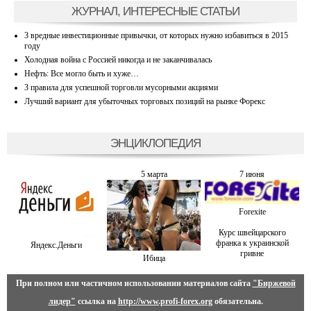
ЖУРНАЛ, ИНТЕРЕСНЫЕ СТАТЬИ
3 вредные инвестиционные привычки, от которых нужно избавиться в 2015
году
Холодная война с Россией никогда и не заканчивалась
Нефть: Все могло быть и хуже…
3 правила для успешной торговли мусорными акциями
Лучший вариант для убыточных торговых позиций на рынке Форекс
ЭНЦИКЛОПЕДИЯ
5 марта
7 июня
Forexite
Курс швейцарского
франка к украинской
Яндекс.Деньги
гривне
Ибица
При полном или частичном использовании материалов сайта
"Биржевой
лидер"
ссылка на
http://www.profi-forex.org
обязательна.