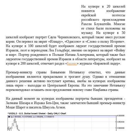
На купюре в 20 шекелей
появится изображение
еврейской поэтессы
российского происхождения
Рахели Блувштейн. Многие
ее стихи были положены на
музыку. На купюре в 50
шекелей изобразят портрет Саула Черниховского, который также имел русские
корни. Он перевел на иврит «Илиаду», «Одиссею» и «Слово о полку Игореве».
На купюре в 100 шекелей будет изображен лауреат государственной премии
Израиля, поэт и переводчик Леа Гольдберг, именно он перевел на иврит «Войну
и мир». Портер рожденного в Польше Натана Альтермана, который также был
лауреатом государственной премии Израиля в области литературы, изобразят на
купюре в 200 шекелей, отмечает раздел «
Бизнес
» журнала «Биржевой лидер».
Премьер-министр страны Биньямин Нетаньяху отметил, что данные
изображения являются прекрасными и трогают душу. Однако в отношении
данного решения активно поступает критика, якобы на купюрах изображены
лишь евреи – выходцы из Центральной Европы. На это замечание Нетаньяху
порекомендовал оглашать свои предложения новому главе Нацбанка страны.
На данный момент на купюрах изображены портреты бывших президентов -
Залмана Шазара и Ицхака Бен-Цви, также запечатлен бывший премьер-министр
Моше Шарет и писатель Шмуэль Агнон.