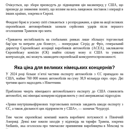
Очікується, що збори призведуть до підвищення цін насамперед у США, що
призведе до зниження попиту, що вплине на весь ланцюжок поставок і операції в
інших країнах, зокрема в Європі.
Фондові біржі в усьому світі стикаються з розпродажами, а ціни на акції великих
європейських автовиробників зазнали серйозних ударів після першого
оголошення Трампом про мита.
«Триваюча нестабільність на глобальних ринках лише збільшує торговельні
бар’єри та витрати для бізнесу», – попереджає Сігрід де Фріз, генеральний
директор Європейської асоціації виробників автомобілів (ACEA), закликаючи
Європейську комісію (ЄК) знайти спільну мову зі США та уникати
контрзаходів, які можуть зашкодити європейській конкурентоспроможності.
Яка ціна для великих німецьких концернів?
У 2024 році більше п’ятої частини експорту автомобілів з ЄС припадало на
США, майже 760 000 нових автомобілів на суму 38,9 мільярда євро. євро. Дві
третини цього надходить з Німеччини.
Приблизно чверть німецького автомобільного експорту до США становлять
автомобілі, які німецькі концерни відправляють у свої американські підрозділи.
«Зриви внутрішньофірмових торговельних потоків завдають шкоди експорту з
ЄС, а також діяльності цих підприємств у США», — зазначає Чоудхурі.
Тим часом європейські компанії мають виробничі потужності в Північній
Америці. Деякі вже вжили заходів у відповідь на тарифи Трампа, зокрема
Stellantis, яка оголосила про тимчасове припинення виробництва в Мексиці та