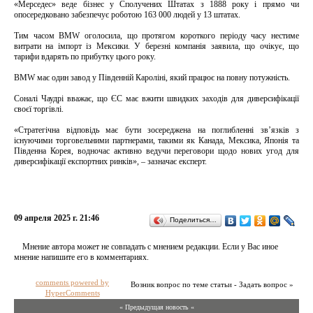
«Мерседес» веде бізнес у Сполучених Штатах з 1888 року і прямо чи
опосередковано забезпечує роботою 163 000 людей у ​​13 штатах.
Тим часом BMW оголосила, що протягом короткого періоду часу нестиме
витрати на імпорт із Мексики. У березні компанія заявила, що очікує, що
тарифи вдарять по прибутку цього року.
BMW має один завод у Південній Кароліні, який працює на повну потужність.
Соналі Чаудрі вважає, що ЄС має вжити швидких заходів для диверсифікації
своєї торгівлі.
«Стратегічна відповідь має бути зосереджена на поглибленні зв’язків з
існуючими торговельними партнерами, такими як Канада, Мексика, Японія та
Південна Корея, водночас активно ведучи переговори щодо нових угод для
диверсифікації експортних ринків», – зазначає експерт.
09 апреля 2025 г. 21:46
Поделиться…
Мнение автора может не совпадать с мнением редакции. Если у Вас иное
мнение напишите его в комментариях.
comments powered by
Возник вопрос по теме статьи - Задать вопрос »
HyperComments
« Предыдущая новость «