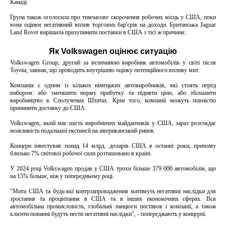
Канаді.
Група також оголосила про тимчасове скорочення робочих місць у США, поки
вона оцінює негативний вплив торгових бар'єрів на доходи. Британська Jaguar
Land Rover вирішила призупинити поставки в США з тієї ж причини.
Як Volkswagen оцінює ситуацію
Volkswagen Group, другий за величиною виробник автомобілів у світі після
Toyota, заявив, що проводить внутрішню оцінку потенційного впливу мит.
Компанія є одним із кількох німецьких автовиробників, які стоять перед
вибором: або зменшити норму прибутку та підняти ціни, або збільшити
виробництво в Сполучених Штатах. Крім того, компанії можуть повністю
припинити доставку до США.
Volkswagen, який має шість виробничих майданчиків у США, зараз розглядає
можливість подальшої експансії на американський ринок.
Концерн інвестував понад 14 млрд. доларів США в останні роки, причому
близько 7% світової робочої сили розташовано в країні.
У 2024 році Volkswagen продав у США трохи більше 379 000 автомобілів, що
на 15% більше, ніж у попередньому році.
"Мита США та будь-які контрзапровадження матимуть негативні наслідки для
зростання та процвітання в США та в інших економічних сферах. Вся
автомобільна промисловість, глобальні ланцюги поставок і компанії, а також
клієнти повинні будуть нести негативні наслідки", - попереджають у концерні.