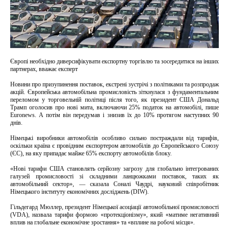
Європі необхідно диверсифікувати експортну торгівлю та зосередитися на інших
партнерах, вважає експерт
Новини про призупинення поставок, екстрені зустрічі з політиками та розпродаж
акцій. Європейська автомобільна промисловість зіткнулася з фундаментальним
переломом у торговельній політиці після того, як президент США Дональд
Трамп оголосив про нові мита, включаючи 25% податок на автомобілі, пише
Euronews. А потім він передумав і знизив їх до 10% протягом наступних 90
днів.
Німецькі виробники автомобілів особливо сильно постраждали від тарифів,
оскільки країна є провідним експортером автомобілів до Європейського Союзу
(ЄС), на яку припадає майже 65% експорту автомобілів блоку.
«Нові тарифи США становлять серйозну загрозу для глобально інтегрованих
галузей промисловості зі складними ланцюжками поставок, таких як
автомобільний сектор», — сказала Соналі Чаудрі, науковий співробітник
Німецького інституту економічних досліджень (DIW).
Гільдегард Мюллер, президент Німецької асоціації автомобільної промисловості
(VDA), назвала тарифи формою «протекціонізму», який «матиме негативний
вплив на глобальне економічне зростання» та «вплине на робочі місця».