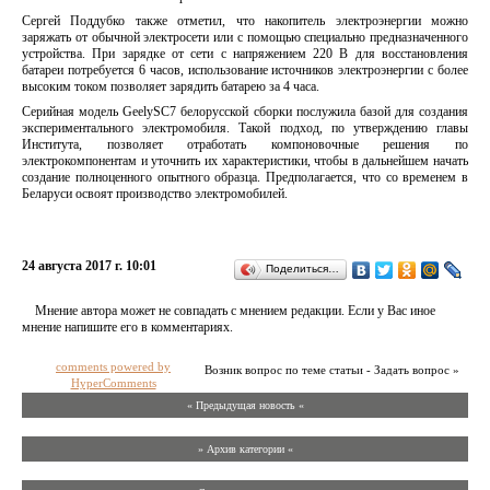
Сергей Поддубко также отметил, что накопитель электроэнергии можно
заряжать от обычной электросети или с помощью специально предназначенного
устройства. При зарядке от сети с напряжением 220 В для восстановления
батареи потребуется 6 часов, использование источников электроэнергии с более
высоким током позволяет зарядить батарею за 4 часа.
Серийная модель GeelySC7 белорусской сборки послужила базой для создания
экспериментального электромобиля. Такой подход, по утверждению главы
Института, позволяет отработать компоновочные решения по
электрокомпонентам и уточнить их характеристики, чтобы в дальнейшем начать
создание полноценного опытного образца. Предполагается, что со временем в
Беларуси освоят производство электромобилей.
24 августа 2017 г. 10:01
Поделиться…
Мнение автора может не совпадать с мнением редакции. Если у Вас иное
мнение напишите его в комментариях.
comments powered by
Возник вопрос по теме статьи - Задать вопрос »
HyperComments
« Предыдущая новость «
» Архив категории «