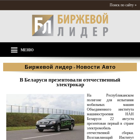
Поиск по сайту »
МЕНЮ
Биржевой лидер
Новости Aвто
»
В Беларуси презентовали отечественный
электрокар
На Республиканском
полигоне для испытания
мобильных машин
Объединенного института
машиностроения НАН
Беларуси 22 августа
презентован первый в стране
электромобиль
отечественной сборки.
Возглавляющий Институт