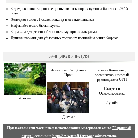
3 вредные инвестиционные привычки, от которых нужно избавиться в 2015
году
Холодная война с Россией никогда и не заканчивалась
Нефть: Все могло быть и хуже…
3 правила для успешной торговли мусорными акциями
Лучший вариант для убыточных торговых позиций на рынке Форекс
ЭНЦИКЛОПЕДИЯ
Исламская Республика
Евгений Коновалец –
Иран
организатор и первый
руководитель ОУН
Статусы в
Одноклассниках
26 июня
Лукойл
Депутат
При полном или частичном использовании материалов сайта
"Биржевой
лидер"
ссылка на
http://www.profi-forex.org
обязательна.