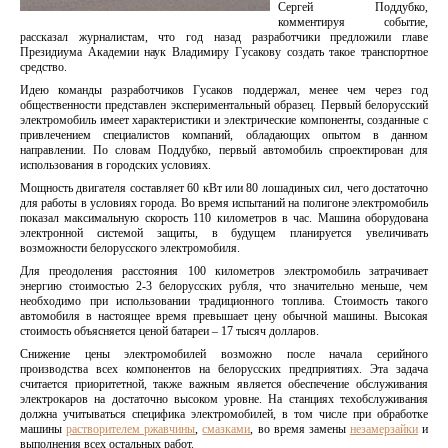
Сергей Поддубко,
комментируя событие,
рассказал журналистам, что год назад разработчики предложили главе
Президиума Академии наук Владимиру Гусакову создать такое транспортное
средство.
Идею команды разработчиков Гусаков поддержал, менее чем через год
общественности представлен экспериментальный образец. Первый белорусский
электромобиль имеет характеристики и электрические компоненты, созданные с
привлечением специалистов компаний, обладающих опытом в данном
направлении. По словам Поддубко, первый автомобиль спроектирован для
использования в городских условиях.
Мощность двигателя составляет 60 кВт или 80 лошадиных сил, чего достаточно
для работы в условиях города. Во время испытаний на полигоне электромобиль
показал максимальную скорость 110 километров в час. Машина оборудована
электронной системой защиты, в будущем планируется увеличивать
возможности белорусского электромобиля.
Для преодоления расстояния 100 километров электромобиль затрачивает
энергию стоимостью 2-3 белорусских рубля, что значительно меньше, чем
необходимо при использовании традиционного топлива. Стоимость такого
автомобиля в настоящее время превышает цену обычной машины. Высокая
стоимость объясняется ценой батареи – 17 тысяч долларов.
Снижение цены электромобилей возможно после начала серийного
производства всех компонентов на белорусских предприятиях. Эта задача
считается приоритетной, также важным является обеспечение обслуживания
электрокаров на достаточно высоком уровне. На станциях техобслуживания
должна учитываться специфика электромобилей, в том числе при обработке
машины
растворителем ржавчины
,
смазками
, во время замены
незамерзайки
и
выполнения всех остальных работ.