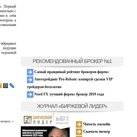
ик. Первый
чительно с
ми в себя
мотором, а
симальная
гибридных
 ведущие
 огромной
РЕКОМЕНДОВАННЫЙ БРОКЕР №1
Самый правдивый рейтинг брокеров форекс
Автотрейдинг Pro-Rebate: копируй сделки VIP
трейдеров бесплатно
Nord FX лучший форекс брокер 2019 года
ЖУРНАЛ «БИРЖЕВОЙ ЛИДЕР»
 вопрос »
Читать онлайн
Скачать номер