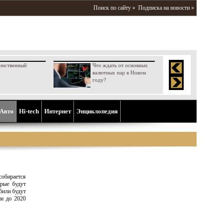
Поиск по сайту »
Подписка на новости »
инственный
Что ждать от основных
валютных пар в Новом
году?
Aвто
Hi-tech
Интернет
Энциклопедия
собирается
орые будут
били будут
ии до 2020