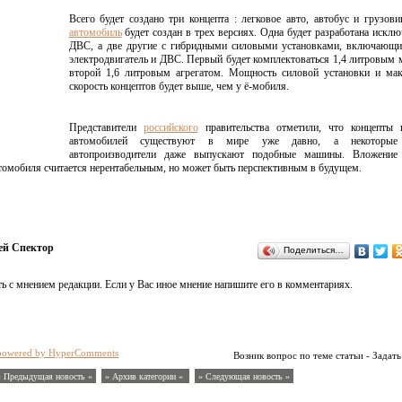
Всего будет создано три концепта : легковое авто, автобус и грузов
автомобиль
будет создан в трех версиях. Одна будет разработана исклю
ДВС, а две другие с гибридными силовыми установками, включающи
электродвигатель и ДВС. Первый будет комплектоваться 1,4 литровым 
второй 1,6 литровым агрегатом. Мощность силовой установки и мак
скорость концептов будет выше, чем у ё-мобиля.
Представители
российского
правительства отметили, что концепты 
автомобилей существуют в мире уже давно, а некоторые
автопроизводители даже выпускают подобные машины. Вложение
томобиля считается нерентабельным, но может быть перспективным в будущем.
ей Спектор
Поделиться…
ь с мнением редакции. Если у Вас иное мнение напишите его в комментариях.
powered by HyperComments
Возник вопрос по теме статьи - Задать
« Предыдущая новость «
» Архив категории «
» Следующая новость »