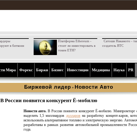
ардеры
Платформа Ethereum -
Сатоши Накамото - та
ируют в биткоин
стоит ли инвестировать в
создатель BTC
токен ETH?
сти Мира
Форекс
Биржи
Бизнес
Инвестиции
Медицина
Наука
PR
Биржевой лидер
Новости Aвто
»
В России появится конкурент Ё-мобилю
Новости авто.
В России появится конкурент Ё-мобилю. Минпромторг 
выделить 1,5 миллиардов
долларов
на разработку концепт-каров, кот
использовать альтернативное топливо и электрическую энергию. Автомо
разработаны в рамках развития автомобильной промышленности Росс
года.