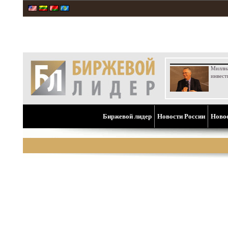
Милли
инвест
Биржевой лидер
Новости России
Ново