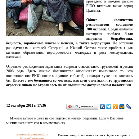
проведено в каждом районе
РЮО включая также город
Цхинвал.
Общее количество
респондентов составило
700 человек.
Среди наиболее
насущных проблем были
выделены
безработица,
бедность, заработные платы и пенсии, а также коррупция.
Не оставили
равнодушными жителей Северной и Южной Осетии такие проблемы как
качество образования, неустроенность молодежи и рост коммунальных
платежей.
Отдельно респондентам задавались вопросы относительно грузинской агрессии
2008 года. Здесь мнение большинства опрошенных показывало то, что
восстановление РЮО после минувших событий, проходит хуже, чем хотелось
бы. Вместе с тем
большинство местных жителей отметили, что грузинская
агрессия никак не отразилась на их нынешнем материальном положении.
12 октября 2011 г. 17:36
Поделиться…
Мнение автора может не совпадать с мнением редакции. Если у Вас иное
мнение напишите его в комментариях.
comments powered by
Возник вопрос по теме статьи - Задать вопрос »
HyperComments