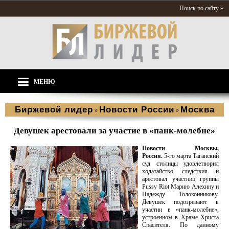
Поиск по сайту »
МЕНЮ
Биржевой лидер
Новости России
Москва
»
»
Девушек арестовали за участие в «панк-молебне»
Новости Москвы,
Россия.
5-го марта Таганский
суд столицы удовлетворил
ходатайство следствия и
арестовал участниц группы
Pussy Riot Марию Алехину и
Надежду Толоконникову.
Девушек подозревают в
участии в «панк-молебне»,
устроенном в Храме Христа
Спасителя. По данному