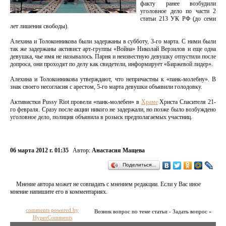
факту ранее возбудили
уголовное дело по части 2
статьи 213 УК РФ (до семи
лет лишения свободы).
Алехина и Толоконникова были задержаны в субботу, 3-го марта. С ними были
так же задержаны активист арт-группы «Война» Николай Верзилов и еще одна
девушка, чье имя не называлось. Парня и неизвестную девушку отпустили после
допроса, они проходят по делу как свидетели, информирует «Биржевой лидер».
Алехина и Толоконникова утверждают, что непричастны к «панк-молебну». В
знак своего несогласия с арестом, 5-го марта девушки объявили голодовку.
Активистки Pussy Riot провели «панк-молебен» в
Храме
Христа Спасителя 21-
го февраля. Сразу после акции никого не задержали, но позже было возбуждено
уголовное дело, полиция объявила в розыск предполагаемых участниц.
06 марта 2012 г. 01:35
Автор:
Анастасия Мащева
Поделиться…
Мнение автора может не совпадать с мнением редакции. Если у Вас иное
мнение напишите его в комментариях.
comments powered by
Возник вопрос по теме статьи - Задать вопрос »
HyperComments