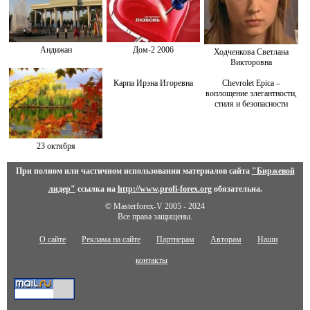
Андижан
Дом-2 2006
Ходченкова Светлана
Викторовна
Карпа Ирэна Игоревна
Chevrolet Epica –
воплощение элегантности,
стиля и безопасности
23 октября
При полном или частичном использовании материалов сайта
"Биржевой
лидер"
ссылка на
http://www.profi-forex.org
обязательна.
© Masterforex-V 2005 - 2024
Все права защищены.
О сайте
Реклама на сайте
Партнерам
Авторам
Наши
контакты