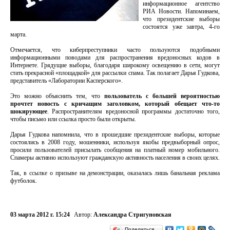
информационное агентство
РИА Новости. Напоминаем,
что президентские выборы
состоятся уже завтра, 4-го
марта.
Отмечается, что киберпреступники часто пользуются подобными
информационными поводами для распространения вредоносных кодов в
Интернете. Грядущие выборы, благодаря широкому освещению в сети, могут
стать прекрасной «площадкой» для рассылки спама. Так полагает Дарья Гудкова,
представитель «Лаборатории Касперского».
Это можно объяснить тем, что
пользователь с большей вероятностью
прочтет новость с кричащим заголовком, который обещает что-то
шокирующее
. Распространителям вредоносной программы достаточно того,
чтобы письмо или ссылка просто были открыты.
Дарья Гудкова напомнила, что в прошедшие президентские выборы, которые
состоялись в 2008 году, мошенники, используя якобы предвыборный опрос,
просили пользователей присылать сообщения на платный номер мобильного.
Спамеры активно используют гражданскую активность населения в своих целях.
Так, в ссылке о призыве на демонстрации, оказалась лишь банальная реклама
футболок.
03 марта 2012 г. 15:24
Автор:
Александра Стригуновская
Поделиться…