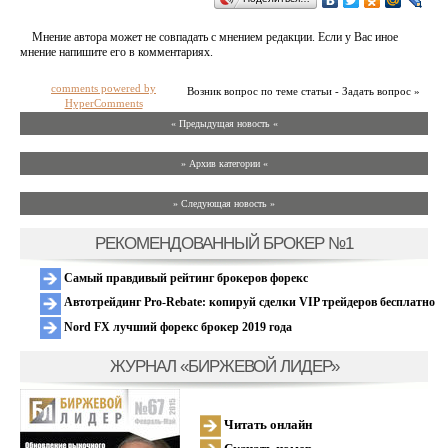
Мнение автора может не совпадать с мнением редакции. Если у Вас иное
мнение напишите его в комментариях.
comments powered by
Возник вопрос по теме статьи - Задать вопрос »
HyperComments
« Предыдущая новость «
» Архив категории «
» Следующая новость »
РЕКОМЕНДОВАННЫЙ БРОКЕР №1
Самый правдивый рейтинг брокеров форекс
Автотрейдинг Pro-Rebate: копируй сделки VIP трейдеров бесплатно
Nord FX лучший форекс брокер 2019 года
ЖУРНАЛ «БИРЖЕВОЙ ЛИДЕР»
Читать онлайн