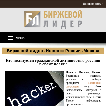
Поиск по сайту »
МЕНЮ
Биржевой лидер
Новости России
Москва
»
»
Кто пользуется гражданской активностью россиян
в своих целях?
Новости Москвы, Россия
.
Российские эксперты
уверены, что выборы
президента
Российской
Федерации
могут быть
использованы хакерами в
целях реализации
мошеннических схем в сети.
Такую информацию
предоставляет