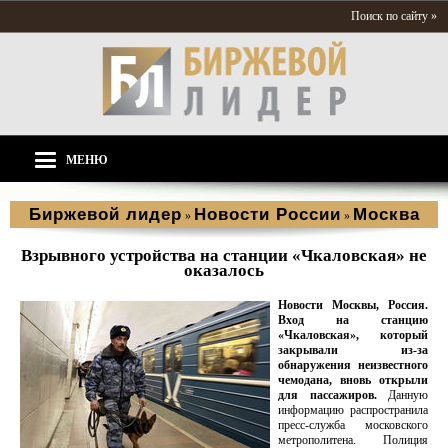
Поиск по сайту »
МЕНЮ
Биржевой лидер
Новости России
Москва
»
»
Взрывного устройства на станции «Чкаловская» не
оказалось
Новости Москвы, Россия.
Вход на станцию
«Чкаловская», который
закрывали из-за
обнаружения неизвестного
чемодана, вновь открыли
для пассажиров.
Данную
информацию распространила
пресс-служба московского
метрополитена. Полиция