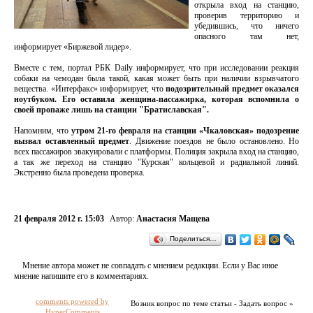
открыла вход на станцию,
проверив территорию и
убедившись, что ничего
опасного там нет,
информирует «Биржевой лидер».
Вместе с тем, портал РБК Daily информирует, что при исследовании реакция
собаки на чемодан была такой, какая может быть при наличии взрывчатого
вещества. «Интерфакс» информирует, что
подозрительный предмет оказался
ноутбуком. Его оставила женщина-пассажирка, которая вспомнила о
своей пропаже лишь на станции "Братиславская".
Напомним, что
утром 21-го февраля на станции «Чкаловская» подозрение
вызвал оставленный предмет
. Движение поездов не было остановлено. Но
всех пассажиров эвакуировали с платформы. Полиция закрыла вход на станцию,
а так же переход на станцию "Курская" кольцевой и радиальной линий.
Экстренно была проведена проверка.
21 февраля 2012 г. 15:03
Автор:
Анастасия Мащева
Поделиться…
Мнение автора может не совпадать с мнением редакции. Если у Вас иное
мнение напишите его в комментариях.
comments powered by
Возник вопрос по теме статьи - Задать вопрос »
HyperComments