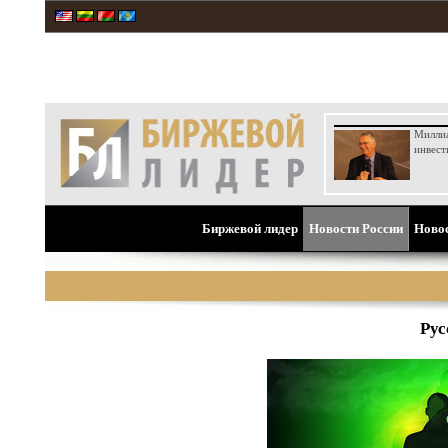
Милли
инвест
Биржевой лидер
Новости России
Ново
Рус