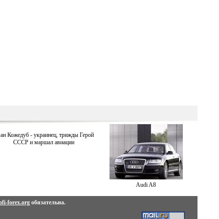
ан Кожедуб - украинец, трижды Герой
СССР и маршал авиации
Audi A8
fi-forex.org
обязательна.