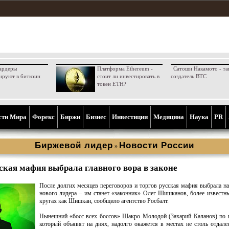
ардеры
Платформа Ethereum -
Сатоши Накамото - та
ируют в биткоин
стоит ли инвестировать в
создатель BTC
токен ETH?
сти Мира
Форекс
Биржи
Бизнес
Инвестиции
Медицина
Наука
PR
Биржевой лидер
Новости России
»
ская мафия выбрала главного вора в законе
После долгих месяцев переговоров и торгов русская мафия выбрала на
нового лидера – им станет «законник» Олег Шишканов, более известн
кругах как Шишкан, сообщило агентство Росбалт.
Нынешний «босс всех боссов» Шакро Молодой (Захарий Каланов) по 
который объявят на днях, надолго окажется в местах не столь отдал