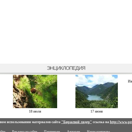
ЭНЦИКЛОПЕДИЯ
Ив
18 июля
17 июня
ном использовании материалов сайта
"Биржевой лидер"
ссылка на
http://www.pro
айте
Реклама на сайте
Партнерам
Авторам
Наши контакты