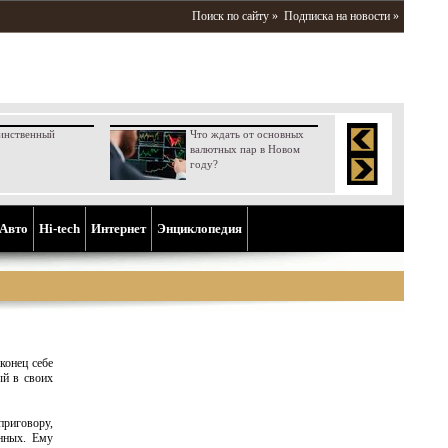
Поиск по сайту »
Подписка на новости »
инственный
Что ждать от основных
валютных пар в Новом
году?
Aвто
Hi-tech
Интернет
Энциклопедия
конец себе
ый в своих
приговору,
енных. Ему