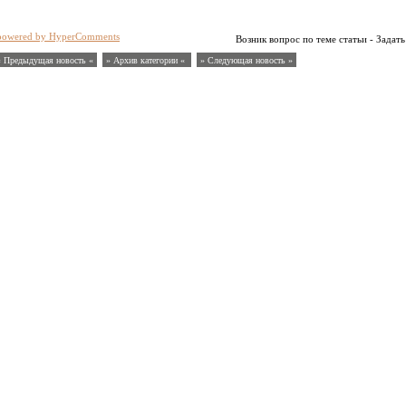
powered by HyperComments
Возник вопрос по теме статьи - Задать
« Предыдущая новость «
» Архив категории «
» Следующая новость »