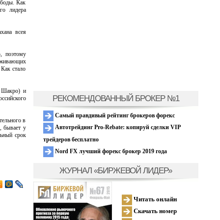
ободы. Как
ого лидера
ахана всея
, поэтому
роживающих
 Как стало
ы Шакро) и
РЕКОМЕНДОВАННЫЙ БРОКЕР №1
оссийского
Самый правдивый рейтинг брокеров форекс
тельного в
Автотрейдинг Pro-Rebate: копируй сделки VIP
, бывает у
льный срок
трейдеров бесплатно
Nord FX лучший форекс брокер 2019 года
ЖУРНАЛ «БИРЖЕВОЙ ЛИДЕР»
Читать онлайн
Скачать номер