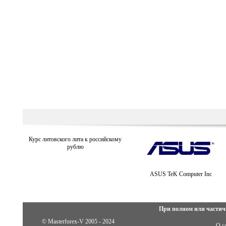
Курс литовского лита к российскому
рублю
ASUS TeK Computer Inc
При полном или частич
© Masterforex-V 2005 - 2024
О с