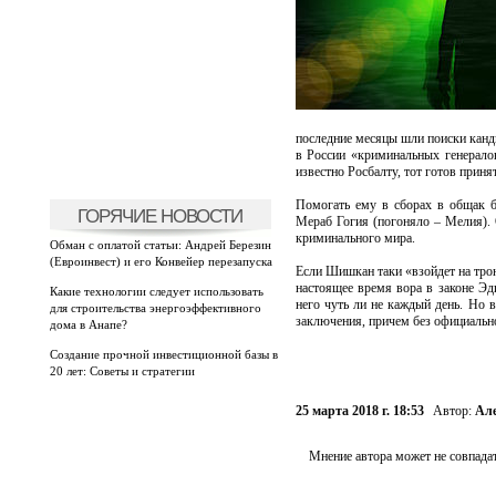
последние месяцы шли поиски канд
в России «криминальных генерало
известно Росбалту, тот готов приня
Помогать ему в сборах в общак б
ГОРЯЧИЕ НОВОСТИ
Мераб Гогия (погоняло – Мелия). 
криминального мира.
Обман с оплатой статьи: Андрей Березин
(Евроинвест) и его Конвейер перезапуска
Если Шишкан таки «взойдет на трон
настоящее время вора в законе Эд
Какие технологии следует использовать
него чуть ли не каждый день. Но в
для строительства энергоэффективного
заключения, причем без официальног
дома в Анапе?
Создание прочной инвестиционной базы в
20 лет: Советы и стратегии
25 марта 2018 г. 18:53
Автор:
Ал
Мнение автора может не совпадат