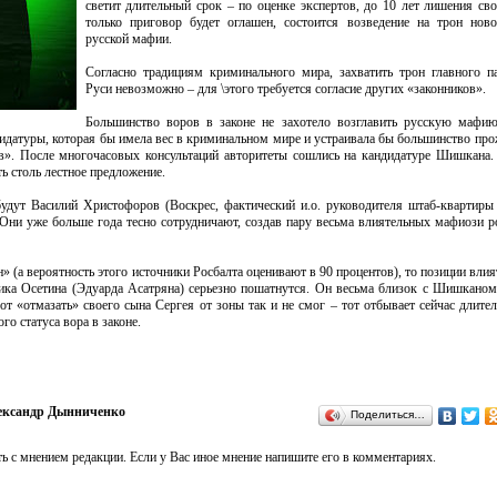
светит длительный срок – по оценке экспертов, до 10 лет лишения св
только приговор будет оглашен, состоится возведение на трон нов
русской мафии.
Согласно традициям криминального мира, захватить трон главного п
Руси невозможно – для \этого требуется согласие других «законников».
Большинство воров в законе не захотело возглавить русскую мафию
идатуры, которая бы имела вес в криминальном мире и устраивала бы большинство п
в». После многочасовых консультаций авторитеты сошлись на кандидатуре Шишкана.
ть столь лестное предложение.
удут Василий Христофоров (Воскрес, фактический и.о. руководителя штаб-квартир
Они уже больше года тесно сотрудничают, создав пару весьма влиятельных мафиози р
» (а вероятность этого источники Росбалта оценивают в 90 процентов), то позиции влия
ика Осетина (Эдуарда Асатряна) серьезно пошатнутся. Он весьма близок с Шишканом
от «отмазать» своего сына Сергея от зоны так и не смог – тот отбывает сейчас длите
о статуса вора в законе.
ександр Дынниченко
Поделиться…
ь с мнением редакции. Если у Вас иное мнение напишите его в комментариях.