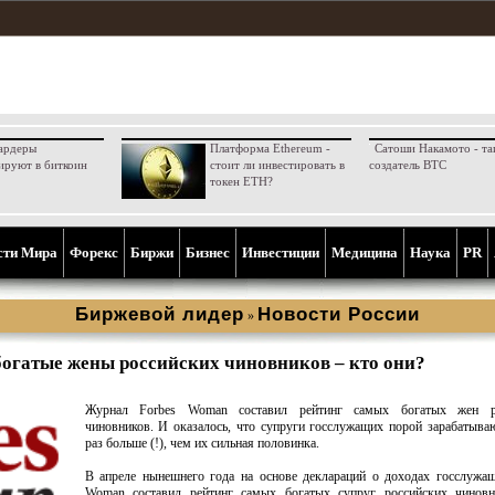
ардеры
Платформа Ethereum -
Сатоши Накамото - та
ируют в биткоин
стоит ли инвестировать в
создатель BTC
токен ETH?
сти Мира
Форекс
Биржи
Бизнес
Инвестиции
Медицина
Наука
PR
Биржевой лидер
Новости России
»
огатые жены российских чиновников – кто они?
Журнал Forbes Woman составил рейтинг самых богатых жен р
чиновников. И оказалось, что супруги госслужащих порой зарабатыва
раз больше (!), чем их сильная половинка.
В апреле нынешнего года на основе деклараций о доходах госслужа
Woman составил рейтинг самых богатых супруг российских чиновн