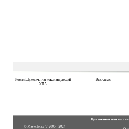
Роман Шухевич: главнокомандующий
Вентспилс
УПА
При полном или частич
© Masterforex-V 2005 - 2024
О с