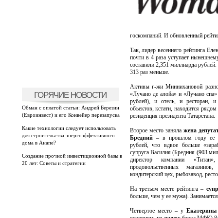
госкомпаний. И обновленный рейти
Так, лидер весеннего рейтинга Ел
почти в 4 раза уступает нынешнем
составили 2,351 миллиарда рублей.
313 раз меньше.
Активы г-жи Миннихановой разно
ГОРЯЧИЕ НОВОСТИ
«Лучано де алойа» и «Лучано спа»
рублей), и отель, и ресторан, и
Обман с оплатой статьи: Андрей Березин
объектов, кстати, находится рядом
(Евроинвест) и его Конвейер перезапуска
резиденция президента Татарстана.
Какие технологии следует использовать
Второе место заняла
жена депута
для строительства энергоэффективного
Бредний
– в прошлом году ее д
дома в Анапе?
рублей, что вдвое больше «зара
супруга Василия (Бредния (903 ми
Создание прочной инвестиционной базы в
директор компании «Титан
20 лет: Советы и стратегии
продовольственных магазинов,
кондитерский цех, рыбозавод, ресто
На третьем месте рейтинга –
суп
больше, чем у ее мужа). Занимаетс
Четвертое место – у
Екатерины 