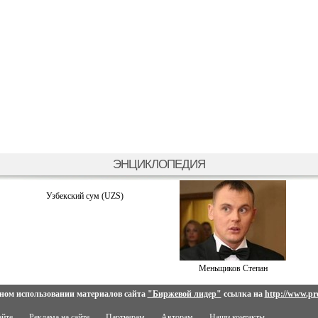
ЭНЦИКЛОПЕДИЯ
Узбекский сум (UZS)
Меньщиков Степан
ном использовании материалов сайта
"Биржевой лидер"
ссылка на
http://www.pro
айте
Реклама на сайте
Партнерам
Авторам
Наши контакты