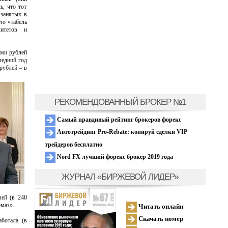
ь, что тот
 занятых в
ую «табель
литетов и
ами рублей
ледний год
рублей – в
РЕКОМЕНДОВАННЫЙ БРОКЕР №1
Самый правдивый рейтинг брокеров форекс
Автотрейдинг Pro-Rebate: копируй сделки VIP
трейдеров бесплатно
Nord FX лучший форекс брокер 2019 года
ЖУРНАЛ «БИРЖЕВОЙ ЛИДЕР»
ей (в 240
омаз».
Читать онлайн
Скачать номер
аботала (в