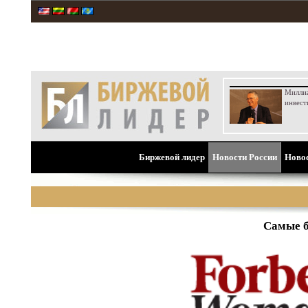
Милли
инвест
Биржевой лидер
Новости России
Ново
Самые б