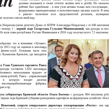
должны указывать в своих отчетах активы жен и детей). Но оказалос
рейтинг был однобоким – в нем учли активы только жен госслужащих,
федеральных законодательных и исполнительных органах власти. В нов
о рангах» включили всех представителей регионов, муниципа
нг получил совсем иной вид.
ена Некрасова (жена депутата Думы от КПРФ Александра Некрасова) с ее 646 миллион
у номеру 1 –
первой леди Татарстана Гульсине Миннихановой
, чьи доходы за пос
 Ее муж глава республики Рустам Минниханов в 2016 году получил всего 7,5 миллиона 
образны: это и компании «Лучано»,
 (в 2015 году их оценили в миллиард
 фитнес-клуб. Основная часть этих
 с Казанским Кремлем, где находится
та Улан-Удэнского горсовета Раиса
оходы составили 1,924 миллиарда
ботанного непосильным трудом» ее
ллиона рублей). Раиса – управляющий
», в которую входят десятки
 мясоперерабатывающая фабрика,
ран и пр.
руга губернатора Брянской области Ольга Богомаз
с доходом 864 миллиона рубл
я первая леди Брянской губернии разведением картофеля на фермерском хозяйстве «Бог
Игнатовой, супруги генерального директора госкорпорации «Ростех»
: она зар