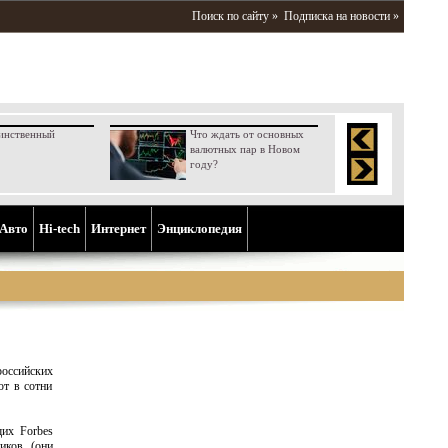
Поиск по сайту »
Подписка на новости »
инственный
Что ждать от основных
валютных пар в Новом
году?
Aвто
Hi-tech
Интернет
Энциклопедия
оссийских
ют в сотни
щих Forbes
иков (они