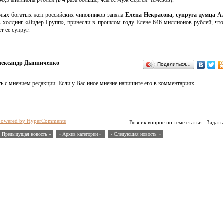
8,5 миллиона рублей (в 4 раза больше, чем ее муж Сергей Чемезов).
ых богатых жен российских чиновников заняла
Елена Некрасова, супруга думца А
в холдинг «Лидер Групп», принесли в прошлом году Елене 646 миллионов рублей, что
т ее супруг.
ександр Дынниченко
Поделиться…
ь с мнением редакции. Если у Вас иное мнение напишите его в комментариях.
powered by HyperComments
Возник вопрос по теме статьи - Задать
« Предыдущая новость «
» Архив категории «
» Следующая новость »