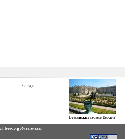
9 января
Версальский дворец (Версаль)
fi-forex.org
обязательна.