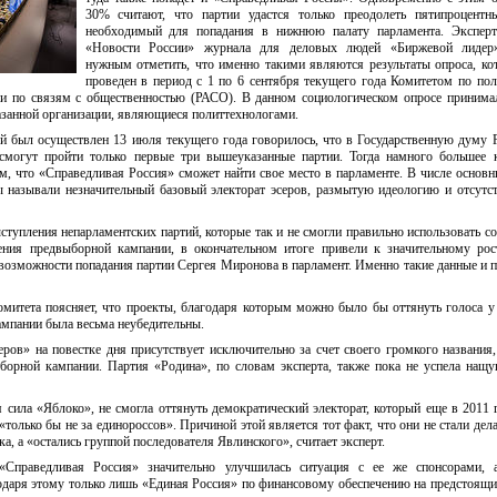
30% считают, что партии удастся только преодолеть пятипроцентны
необходимый для попадания в нижнюю палату парламента. Эксперт
«Новости России» журнала для деловых людей «Биржевой лидер
нужным отметить, что именно такими являются результаты опроса, к
проведен в период с 1 по 6 сентября текущего года Комитетом по по
ии по связям с общественностью (РАСО). В данном социологическом опросе принима
азанной организации, являющиеся политтехнологами.
й был осуществлен 13 июля текущего года говорилось, что в Государственную думу 
смогут пройти только первые три вышеуказанные партии. Тогда намного большее 
м, что «Справедливая Россия» сможет найти свое место в парламенте. В числе основ
 называли незначительный базовый электорат эсеров, размытую идеологию и отсутс
ступления непарламентских партий, которые так и не смогли правильно использовать с
ения предвыборной кампании, в окончательном итоге привели к значительному рос
возможности попадания партии Сергея Миронова в парламент. Именно такие данные и 
омитета поясняет, что проекты, благодаря которым можно было бы оттянуть голоса у 
ампании была весьма неубедительны.
ров» на повестке дня присутствует исключительно за счет своего громкого названия,
борной кампании. Партия «Родина», по словам эксперта, также пока не успела нащу
 сила «Яблоко», не смогла оттянуть демократический электорат, который еще в 2011 
«только бы не за единороссов». Причиной этой является тот факт, что они не стали дела
, а «остались группой последователя Явлинского», считает эксперт.
«Справедливая Россия» значительно улучшилась ситуация с ее же спонсорами, 
одаря этому только лишь «Единая Россия» по финансовому обеспечению на предстоящ