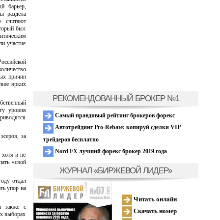
й барьер,
ы раздела
» считают
оторый был
литическим
ли участие
Российской
количество
ных причин
твие ярких
РЕКОМЕНДОВАННЫЙ БРОКЕР №1
обственный
ту уровня
Самый правдивый рейтинг брокеров форекс
приводятся
Автотрейдинг Pro-Rebate: копируй сделки VIP
эсеров, за
трейдеров бесплатно
Nord FX лучший форекс брокер 2019 года
 хотя и не
пать «свой
ЖУРНАЛ «БИРЖЕВОЙ ЛИДЕР»
году отдал
ть упор на
Читать онлайн
а также с
Скачать номер
их выборах