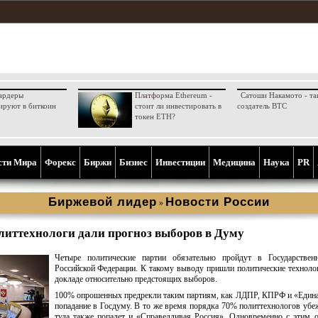
ардеры
Платформа Ethereum -
Сатоши Накамото - та
ируют в биткоин
стоит ли инвестировать в
создатель BTC
токен ETH?
сти Мира
Форекс
Биржи
Бизнес
Инвестиции
Медицина
Наука
PR
Биржевой лидер
Новости России
»
литтехнологи дали прогноз выборов в Думу
Четыре политические партии обязательно пройдут в Государстве
Российской Федерации. К такому выводу пришли политические техноло
докладе относительно предстоящих выборов.
100% опрошенных предрекли таким партиям, как ЛДПР, КПРФ и «Един
попадание в Госдуму. В то же время порядка 70% политтехнологов убе
туда также попадет и «Справедливая Россия». Одновременно с этим 