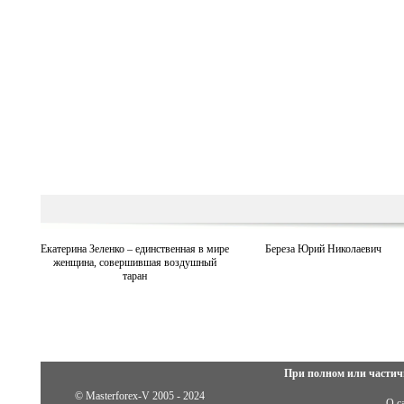
Екатерина Зеленко – единственная в мире
Береза ​​Юрий Николаевич
женщина, совершившая воздушный
таран
При полном или частич
© Masterforex-V 2005 - 2024
О с