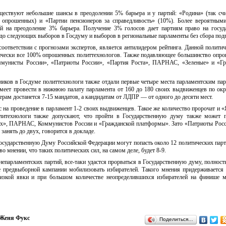
ществуют небольшие шансы в преодолении 5% барьера и у партий: «Родина» (так с
 опрошенных) и «Партии пенсионеров за справедливость» (10%). Более вероятным
й на преодоление 3% барьера. Получение 3% голосов дает партиям право на госуд
 до следующих выборов в Госдуму и выборов в региональные парламенты без сбора под
соответствии с прогнозами экспертов, является антилидером рейтинга. Данной политич
тически все 100% опрошенных политтехнологов. Также подавляющее большинство опр
оммунисты России», «Патриоты России», «Партия Роста», ПАРНАС, «Зеленые» и «Гр
иков в Госдуме политтехнологи также отдали первые четыре места парламентским па
меет провести в нижнюю палату парламента от 160 до 180 своих выдвиженцев по окр
ерам достанется 7-15 мандатов, а кандидатам от ЛДПР — от одного до десяти мест.
 на проведение в парламент 1-2 своих выдвиженцев. Такое же количество пророчат и «
литехнологи также допускают, что пройти в Государственную думу также может 
ых», ПАРНАС, Коммунистов России и «Гражданской платформы». Зато «Патриоты Рос
 занять до двух, говорится в докладе.
Государственную Думу Российской Федерации могут попасть около 12 политических парт
во мнении, что таких политических сил, на самом деле, будет 8-9.
 непарламентских партий, все-таки удастся прорваться в Государственную думу, полност
е предвыборной кампании мобилизовать избирателей. Такого мнения придерживается
изкой явки и при большом количестве неопределившихся избирателей на финише м
Женя Фукс
Поделиться…