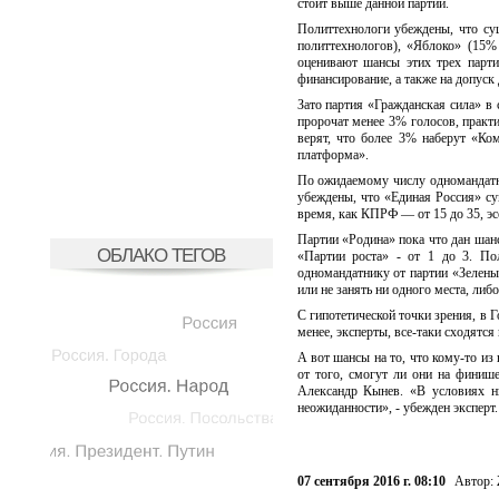
стоит выше данной партии.
Политтехнологи убеждены, что су
политтехнологов), «Яблоко» (15%
оценивают шансы этих трех парти
финансирование, а также на допуск
Зато партия «Гражданская сила» в 
пророчат менее 3% голосов, прак
верят, что более 3% наберут «К
платформа».
По ожидаемому числу одномандатн
убеждены, что «Единая Россия» су
время, как КПРФ — от 15 до 35, эс
Партии «Родина» пока что дан шанс
ОБЛАКО ТЕГОВ
«Партии роста» - от 1 до 3. По
одномандатнику от партии «Зелен
или не занять ни одного места, либо
С гипотетической точки зрения, в 
менее, эксперты, все-таки сходятся 
А вот шансы на то, что кому-то из
от того, смогут ли они на финиш
Александр Кынев. «В условиях н
неожиданности», - убежден эксперт.
07 сентября 2016 г. 08:10
Автор: