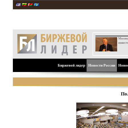
Милли
инвест
Биржевой лидер
Новости России
Ново
По