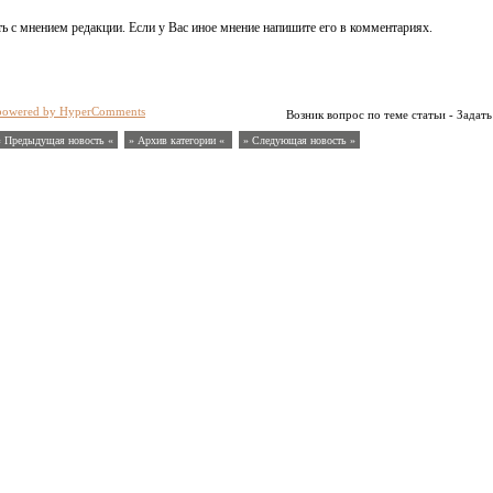
ь с мнением редакции. Если у Вас иное мнение напишите его в комментариях.
powered by HyperComments
Возник вопрос по теме статьи - Задать
« Предыдущая новость «
» Архив категории «
» Следующая новость »