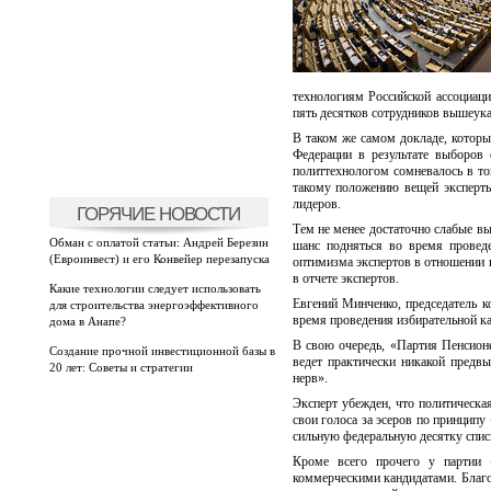
технологиям Российской ассоциац
пять десятков сотрудников вышеук
В таком же самом докладе, которы
Федерации в результате выборов 
политтехнологом сомневалось в то
такому положению вещей эксперты
лидеров.
ГОРЯЧИЕ НОВОСТИ
Тем не менее достаточно слабые вы
Обман с оплатой статьи: Андрей Березин
шанс подняться во время провед
(Евроинвест) и его Конвейер перезапуска
оптимизма экспертов в отношении 
в отчете экспертов.
Какие технологии следует использовать
Евгений Минченко, председатель к
для строительства энергоэффективного
время проведения избирательной к
дома в Анапе?
В свою очередь, «Партия Пенсионе
Создание прочной инвестиционной базы в
ведет практически никакой предвы
20 лет: Советы и стратегии
нерв».
Эксперт убежден, что политическая
свои голоса за эсеров по принципу 
сильную федеральную десятку списка
Кроме всего прочего у партии 
коммерческими кандидатами. Благ