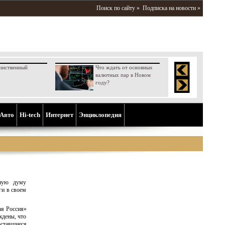
Поиск по сайту »
Подписка на новости »
инственный
Что ждать от основных
валютных пар в Новом
году?
Aвто
Hi-tech
Интернет
Энциклопедия
нную думу
ги в своем
ая Россия»
ждены, что
оставшиеся