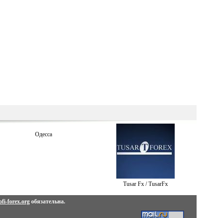
Одесса
Tusar Fx / TusarFx
fi-forex.org
обязательна.