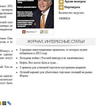
Архив номеров
читают 20%
Партнерам
и эксперты
Количество загрузок:
арственное
писей.
10698824
еской силе
ошенных не
ажданская
ртиям. Они
ЖУРНАЛ, ИНТЕРЕСНЫЕ СТАТЬИ
угам, в то
3 вредные инвестиционные привычки, от которых нужно
Яблоку», а
избавиться в 2015 году
по одному
Холодная война с Россией никогда и не заканчивалась
сии» могут
Нефть: Все могло быть и хуже…
ий. Тем не
3 правила для успешной торговли мусорными акциями
Лучший вариант для убыточных торговых позиций на рынке
Форекс
ью зависят
 политолог
огут быть