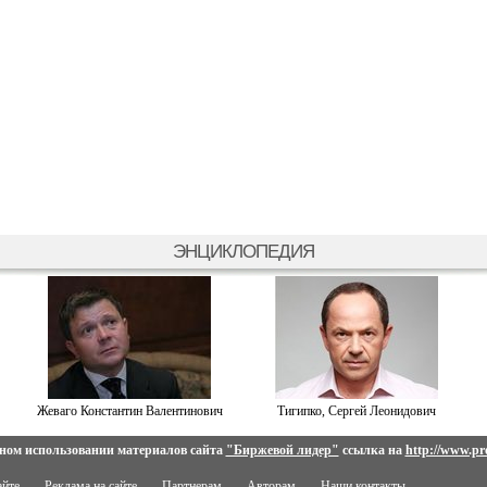
ЭНЦИКЛОПЕДИЯ
Жеваго Константин Валентинович
Тигипко, Сергей Леонидович
ном использовании материалов сайта
"Биржевой лидер"
ссылка на
http://www.pro
айте
Реклама на сайте
Партнерам
Авторам
Наши контакты