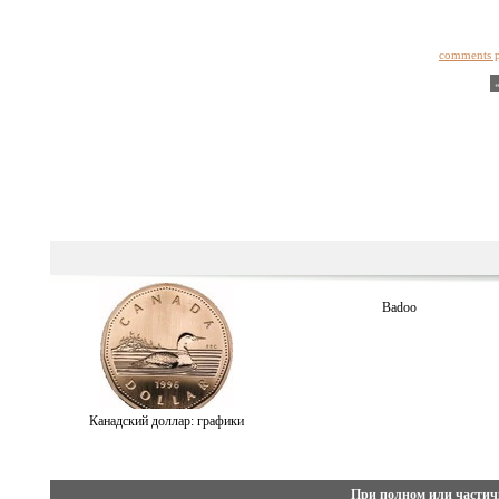
comments 
Badoo
Канадский доллар: графики
При полном или частич