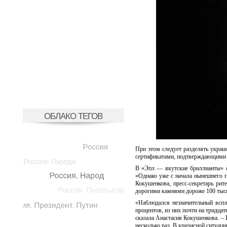
ОБЛАКО ТЕГОВ
При этом следует разделять украш
сертификатами, подтверждающими 
В «Эпл — якутские бриллианты» о
«Однако уже с начала нынешнего го
Кокушенкова, пресс-секретарь рит
дорогими камнями дороже 100 тыся
«Наблюдался незначительный всп
процентов, из них почти на тридца
сказала Анастасия Кокушенкова. – 
несколько раз. В кризисной ситуац