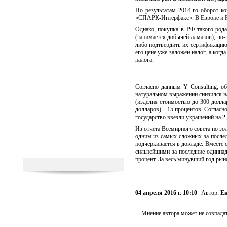
По результатам 2014-го оборот ко
«СПАРК-Интерфакс». В Европе и Ро
Однако, покупка в РФ такого рода
(занимается добычей алмазов), во
либо подтвердить их сертификацию,
его цене уже заложен налог, а когд
налога.
Согласно данным Y Consulting, о
натуральном выражении снизился на
(изделия стоимостью до 300 доллар
долларов) – 15 процентов. Соглас
государство ввезли украшений на 2,
Из отчета Всемирного совета по зо
одним из самых сложных за последн
подчеркивается в докладе. Вместе 
сильнейшими за последние одиннадц
процент. За весь минувший год рын
04 апреля 2016 г. 10:10
Автор:
Ек
Мнение автора может не совпадат