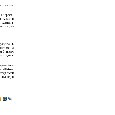
сно данным
и «Алроса»
вать камни
я камня, в
ается сума
роцента, в
о сегмента
от 3 тысяч
ым кодам в
период был
е 2014-го,
 года были
минус один