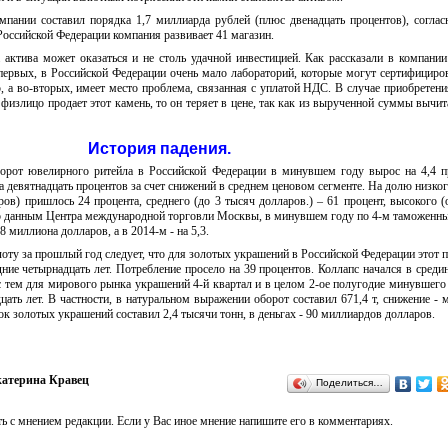
мпании составил порядка 1,7 миллиарда рублей (плюс двенадцать процентов), согла
ссийской Федерации компания развивает 41 магазин.
 актива может оказаться и не столь удачной инвестицией. Как рассказали в компани
-первых, в Российской Федерации очень мало лабораторий, которые могут сертифициро
 а во-вторых, имеет место проблема, связанная с уплатой НДС. В случае приобретени
а физлицо продает этот камень, то он теряет в цене, так как из вырученной суммы вычит
История падения.
борот ювелирного ритейла в Российской Федерации в минувшем году вырос на 4,4 п
 девятнадцать процентов за счет снижений в среднем ценовом сегменте. На долю низког
ов) пришлось 24 процента, среднего (до 3 тысяч долларов.) – 61 процент, высокого (
но данным Центра международной торговли Москвы, в минувшем году по 4-м таможенн
8 миллиона долларов, а в 2014-м - на 5,3.
лоту за прошлый год следует, что для золотых украшений в Российской Федерации этот 
ие четырнадцать лет. Потребление просело на 39 процентов. Коллапс начался в средин
с тем для мирового рынка украшений 4-й квартал и в целом 2-ое полугодие минувшего
ать лет. В частности, в натуральном выражении оборот составил 671,4 т, снижение - 
ок золотых украшений составил 2,4 тысячи тонн, в деньгах - 90 миллиардов долларов.
атерина Кравец
Поделиться…
ь с мнением редакции. Если у Вас иное мнение напишите его в комментариях.