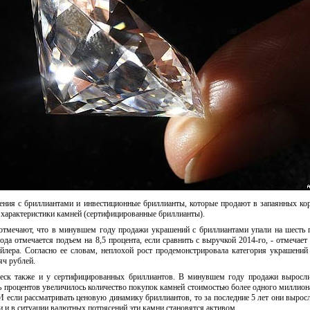
ения с бриллиантами и инвестиционные бриллианты, которые продают в запаянных ко
характеристики камней (сертифицированные бриллианты).
тмечают, что в минувшем году продажи украшений с бриллиантами упали на шесть 
да отмечается подъем на 8,5 процента, если сравнить с выручкой 2014-го, - отмечает
ейлера. Согласно ее словам, неплохой рост продемонстрировала категория украшени
ч рублей.
леск также и у сертифицированных бриллиантов. В минувшем году продажи выросли
ть процентов увеличилось количество покупок камней стоимостью более одного миллиона
И если рассматривать ценовую динамику бриллиантов, то за последние 5 лет они выросл
ии и в ситуации валютных потрясений эти камни становятся активом.