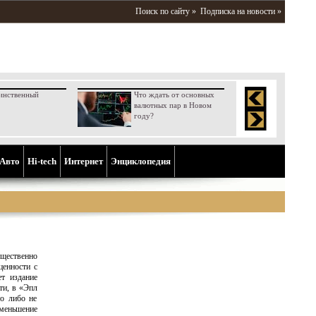
Поиск по сайту »
Подписка на новости »
инственный
Что ждать от основных
валютных пар в Новом
году?
Aвто
Hi-tech
Интернет
Энциклопедия
ущественно
ценности с
ет издание
ти, в «Эпл
то либо не
меньшение