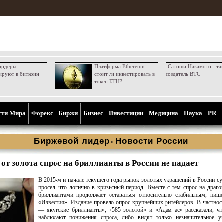
ардеры
Платформа Ethereum -
Сатоши Накамото - та
ируют в биткоин
стоит ли инвестировать в
создатель BTC
токен ETH?
сти Мира
Форекс
Биржи
Бизнес
Инвестиции
Медицина
Наука
PR
Биржевой лидер
Новости России
»
 от золота спрос на бриллианты в России не падает
В 2015-м и начале текущего года рынок золотых украшений в России с
просел, что логично в кризисный период. Вместе с тем спрос на драго
бриллиантами продолжает оставаться относительно стабильным, пиш
«Известия». Издание провело опрос крупнейших ритейлеров. В частнос
— якутские бриллианты», «585 золотой» и «Адам ас» рассказали, ч
наблюдают понижения спроса, либо видят только незначительное у