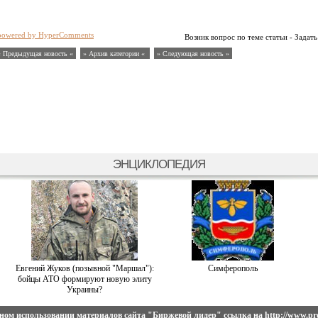
powered by HyperComments
Возник вопрос по теме статьи - Задать
« Предыдущая новость «
» Архив категории «
» Следующая новость »
ЭНЦИКЛОПЕДИЯ
Евгений Жуков (позывной "Маршал"):
Симферополь
бойцы АТО формируют новую элиту
Украины?
ном использовании материалов сайта
"Биржевой лидер"
ссылка на
http://www.pro