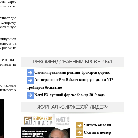
ости спрос
ньшился на
тывает две
, которому
ачительную
в минувшем
етность за
росла: на
щего года.
РЕКОМЕНДОВАННЫЙ БРОКЕР №1
омпания не
Самый правдивый рейтинг брокеров форекс
Автотрейдинг Pro-Rebate: копируй сделки VIP
то явление
трейдеров бесплатно
интереса к
Nord FX лучший форекс брокер 2019 года
ЖУРНАЛ «БИРЖЕВОЙ ЛИДЕР»
Читать онлайн
Скачать номер