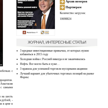
Архив номеров
Партнерам
Количество загрузок:
10698824
ЖУРНАЛ, ИНТЕРЕСНЫЕ СТАТЬИ
3 вредные инвестиционные привычки, от которых нужно
избавиться в 2015 году
Холодная война с Россией никогда и не заканчивалась
Нефть: Все могло быть и хуже…
3 правила для успешной торговли мусорными акциями
робочках с
Лучший вариант для убыточных торговых позиций на рынке
Форекс
процентов.
 Анастасия
й с самыми
 на шесть
 рублей, -
и в цене в