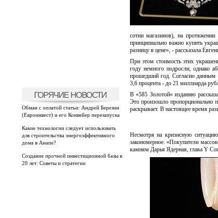
сотни магазинов), на протяжении
принципиально важно купить украш
разницу в цене», - рассказала Евге
При этом стоимость этих украшен
году немного подросли, однако а
прошедший год. Согласно данным
3,6 процента - до 21 миллиарда руб
ГОРЯЧИЕ НОВОСТИ
В «585 Золотой» изданию рассказа
Это произошло пропорционально п
Обман с оплатой статьи: Андрей Березин
раскрывает. В настоящее время раз
(Евроинвест) и его Конвейер перезапуска
Какие технологии следует использовать
Несмотря на кризисную ситуацию,
для строительства энергоэффективного
закономерное. «Покупатели массово
дома в Анапе?
камням Дарья Ядерная, глава Y Con
Создание прочной инвестиционной базы в
20 лет: Советы и стратегии