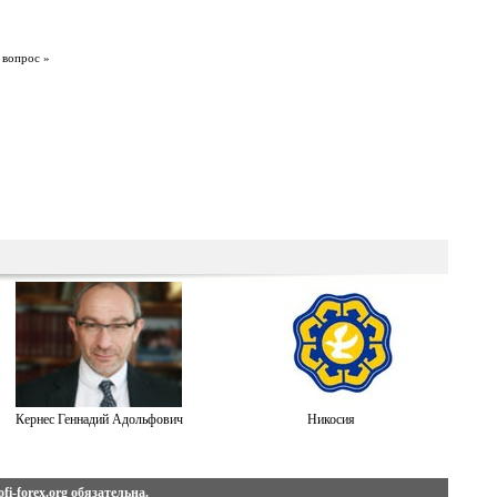
 вопрос »
Кернес Геннадий Адольфович
Никосия
fi-forex.org
обязательна.