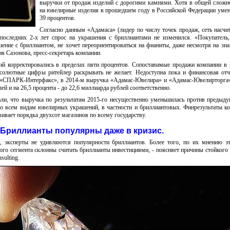
выручки от продаж изделий с дорогими камнями. Хотя в общей сложн
на ювелирные изделия в прошедшем году в Российской Федерации уме
39 процентов.
Согласно данным «Адамаса» (лидер по числу точек продаж, сеть насчи
 последних 2-х лет спрос на украшения с бриллиантами не изменился. «Покупатель
ение с бриллиантом, не хочет переориентироваться на фианиты, даже несмотря на зн
ния Сазонова, пресс-секретарь компании.
ий корректировались в пределах пяти процентов. Сопоставимые продажи компании 
бсолютные цифры ритейлер раскрывать не желает. Недоступна пока и финансовая отч
 «СПАРК-Интерфакс», в 2014-м выручка «Адамас-Ювелира» и «Адамас-Ювелирторга» 
лей и на 26,5 процента - до 22,6 миллиарда рублей соответственно.
ли, что выручка по результатам 2015-го несущественно уменьшилась против предыду
о всем видам ювелирных украшений, в частности и бриллиантовых. Финрезультаты к
вивает порядка двухсот магазинов по всему государству.
Бриллианты популярны даже в кризис.
 эксперты не удивляются популярности бриллиантов. Более того, по их мнению э
го сегмента склонны считать бриллианты инвестициями, - поясняет причины стойкого 
sulting.