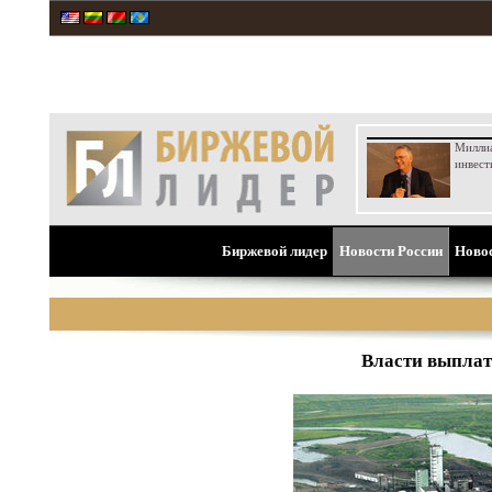
Милли
инвест
Биржевой лидер
Новости России
Ново
Власти выплат