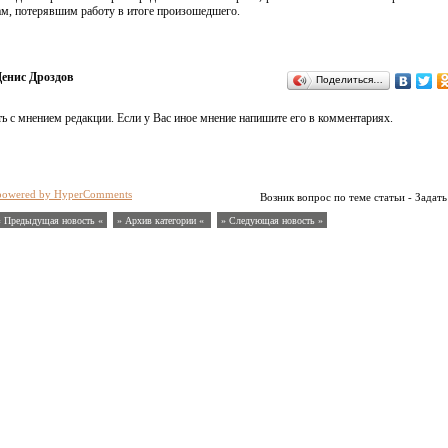
ам, потерявшим работу в итоге произошедшего.
енис Дроздов
Поделиться…
ь с мнением редакции. Если у Вас иное мнение напишите его в комментариях.
powered by HyperComments
Возник вопрос по теме статьи - Задать
« Предыдущая новость «
» Архив категории «
» Следующая новость »