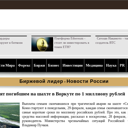
ардеры
Платформа Ethereum -
Сатоши Накамото - та
ируют в биткоин
стоит ли инвестировать в
создатель BTC
токен ETH?
сти Мира
Форекс
Биржи
Бизнес
Инвестиции
Медицина
Наука
PR
Биржевой лидер
Новости России
»
ят погибшим на шахте в Воркуте по 1 миллиону рублей
Выплаты семьям скончавшихся при трагической аварии на шахте «Се
Коми стартуют в понедельник, 29 февраля, каждая семья скончавшегося
самые короткие сроки по миллиону российских рублей. Про это, как 
средства массовой информации, рассказал в воскресенье, 28 февраля,
руководитель Министерства чрезвычайных ситуаций Российской 
Владимир Пучков.