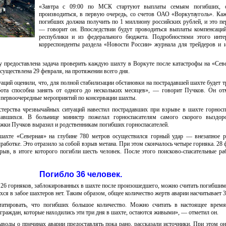
«Завтра с 09:00 по МСК стартуют выплаты семьям погибших, 
производиться, в первую очередь, со счетов ОАО «Воркутауголь». Ка
погибших должна получить по 1 миллиону российских рублей, и это п
— говорит он. Впоследствии будут проводиться выплаты компенсаци
республики и из федерального бюджета. Подробностями этого интер
корреспонденты раздела «Новости России» журнала для трейдеров и 
у предоставлена задача проверить каждую шахту в Воркуте после катастрофы на «Сев
осуществлена 29 февраля, на протяжении всего дня.
ций оценили, что, для полной стабилизации обстановки на пострадавшей шахте будет т
бота способна занять от одного до нескольких месяцев», — говорит Пучков. Он от
 первоочередные мероприятий по консервации шахты.
стерства чрезвычайных ситуаций навестил пострадавших при взрыве в шахте горносп
чавшихся. В больнице министр пожелал горноспасателям самого скорого выздор
ржки Пучков выразил и родственникам погибших горноспасателей.
шахте «Северная» на глубине 780 метров осуществился горный удар — внезапное 
работке. Это отразило за собой взрыв метана. При этом скончалось четыре горняка. 28 
ыв, в итоге которого погибли шесть человек. После этого поисково-спасательные р
Погибло 36 человек.
 26 горняков, заблокированных в шахте после произошедшего, можно считать погибшим
ся в забое шахтеров нет. Таким образом, общее количество жертв аварии насчитывает 3
атировать, что погибших большое количество. Можно считать в настоящее время
6 граждан, которые находились эти три дня в шахте, остаются живыми», — отметил он.
воды о причинах аварии предоставлять пока рано, рассказали источники. При этом он