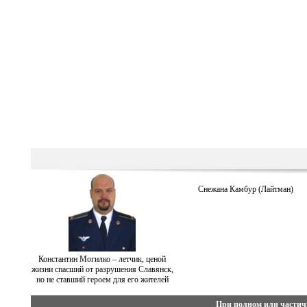
Снежана Камбур (Лайтман)
Константин Могилко – летчик, ценой
жизни спасший от разрушения Славянск,
но не ставший героем для его жителей
При полном или частич