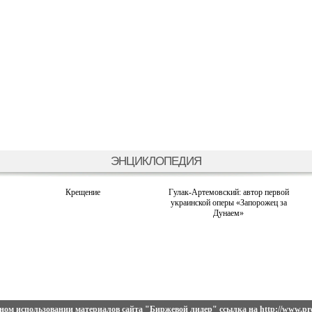
ЭНЦИКЛОПЕДИЯ
Крещение
Гулак-Артемовский: автор первой
украинской оперы «Запорожец за
Дунаем»
ном использовании материалов сайта
"Биржевой лидер"
ссылка на
http://www.pro