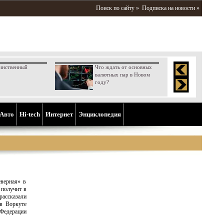
Поиск по сайту »
Подписка на новости »
инственный
Что ждать от основных
валютных пар в Новом
году?
Aвто
Hi-tech
Интернет
Энциклопедия
верная» в
 получит в
рассказали
 в Воркуте
Федерации