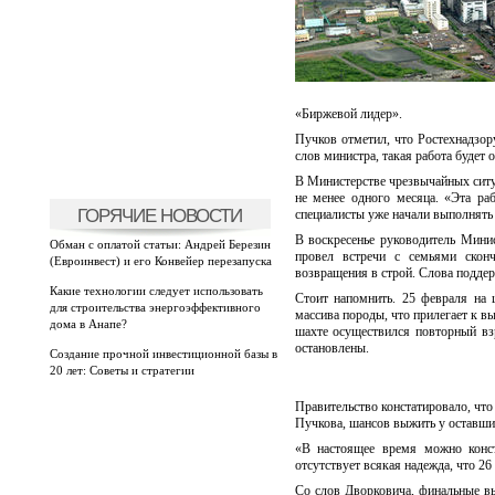
«Биржевой лидер».
Пучков отметил, что Ростехнадзор
слов министра, такая работа будет 
В Министерстве чрезвычайных ситуа
не менее одного месяца. «Эта ра
ГОРЯЧИЕ НОВОСТИ
специалисты уже начали выполнять
В воскресенье руководитель Мини
Обман с оплатой статьи: Андрей Березин
провел встречи с семьями скон
(Евроинвест) и его Конвейер перезапуска
возвращения в строй. Слова подде
Какие технологии следует использовать
Стоит напомнить. 25 февраля на 
для строительства энергоэффективного
массива породы, что прилегает к вы
дома в Анапе?
шахте осуществился повторный взр
остановлены.
Создание прочной инвестиционной базы в
20 лет: Советы и стратегии
Правительство констатировало, что
Пучкова, шансов выжить у оставших
«В настоящее время можно конст
отсутствует всякая надежда, что 2
Со слов Дворковича, финальные вы