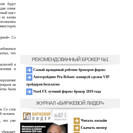
они будут
ждая семья
ервый шаг»
й из казны
есовались
инвесторов
ерной». Со
ребоваться
метил, что
РЕКОМЕНДОВАННЫЙ БРОКЕР №1
асателей и
овления и
Самый правдивый рейтинг брокеров форекс
Автотрейдинг Pro-Rebate: копируй сделки VIP
разрушение
трейдеров бесплатно
февраля на
аботы были
Nord FX лучший форекс брокер 2019 года
ЖУРНАЛ «БИРЖЕВОЙ ЛИДЕР»
и. Со слов
6 человек.
Читать онлайн
, что уже
Скачать номер
 убеждает,