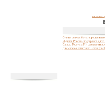
comments 
Сталин должен быть запрещен навсе
«Единая Россия» поддержала идею
Спикер Госдумы РФ сегодня откро
Джемилев о памятнике Сталину в 