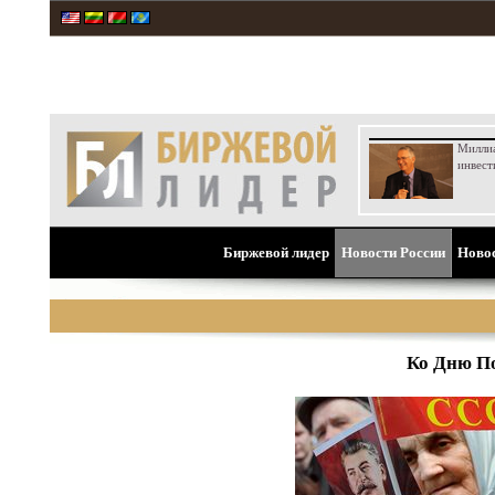
Милли
инвест
Биржевой лидер
Новости России
Ново
Ко Дню По