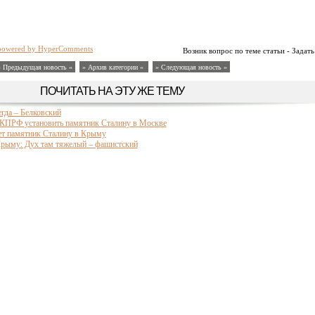
powered by HyperComments
Возник вопрос по теме статьи - Задать
« Предыдущая новость «
» Архив категории «
» Следующая новость »
ПОЧИТАТЬ НА ЭТУ ЖЕ ТЕМУ
гда – Белковский
 КПРФ установить памятник Сталину в Москве
ет памятник Сталину в Крыму
Крыму: Дух там тяжелый – фашистский