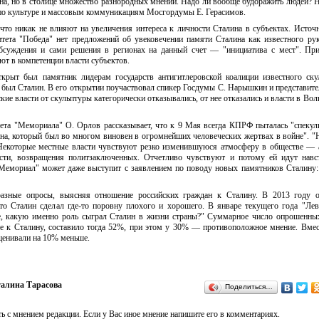
на, но в столице множество разнородных мнений. Надо ли вообще будоражить людей? 
по культуре и массовым коммуникациям Мосгордумы Е. Герасимов.
 что никак не влияют на увеличения интереса к личности Сталина в субъектах. Ист
итета "Победа" нет предложений об увековечении памяти Сталина как известного ру
уждения и сами решения в регионах на данный счет — "инициатива с мест". При
т в компетенции власти субъектов.
ткрыт был памятник лидерам государств антигитлеровской коалиции известного ску
 был Сталин. В его открытии поучаствовал спикер Госдумы С. Нарышкин и представите
ие власти от скульптуры категорически отказывались, от нее отказались и власти в Вол
ета "Мемориала" О. Орлов рассказывает, что к 9 Мая всегда КПРФ пыталась "спекул
а, который был во многом виновен в огромнейших человеческих жертвах в войне". "
 Некоторые местные власти чувствуют резко изменившуюся атмосферу в обществе —
ости, возвращения политзаключенных. Отчетливо чувствуют и потому ей идут нав
"Мемориал" может даже выступит с заявлением по поводу новых памятников Сталину
азные опросы, выясняя отношение российских граждан к Сталину. В 2013 году 
Сталин сделал где-то поровну плохого и хорошего. В январе текущего года "Лев
те, какую именно роль сыграл Сталин в жизни страны?" Суммарное число опрошенны
е к Сталину, составило тогда 52%, при этом у 30% — противоположное мнение. Вмес
ценивали на 10% меньше.
алина Тарасова
Поделиться…
ь с мнением редакции. Если у Вас иное мнение напишите его в комментариях.