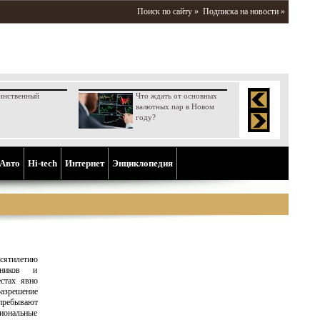
Поиск по сайту »
Подписка на новости »
инственный
Что ждать от основных
валютных пар в Новом
году?
Aвто
Hi-tech
Интернет
Энциклопедия
есятилетию
тников и
стах явно
разрешение
 пребывают
гиональные