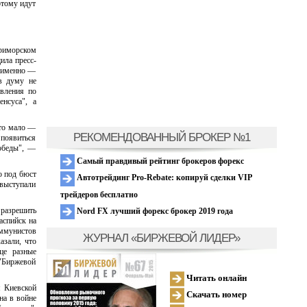
отому идут
Приморском
ила пресс-
а именно —
в думу не
авления по
нсуса", а
это мало —
РЕКОМЕНДОВАННЫЙ БРОКЕР №1
 появиться
обеды", —
Самый правдивый рейтинг брокеров форекс
о под бюст
Автотрейдинг Pro-Rebate: копируй сделки VIP
 выступали
трейдеров бесплатно
 разрешить
Nord FX лучший форекс брокер 2019 года
аспийск на
оммунистов
ЖУРНАЛ «БИРЖЕВОЙ ЛИДЕР»
азали, что
це разные
 "Биржевой
Читать онлайн
я Киевской
Скачать номер
на в войне