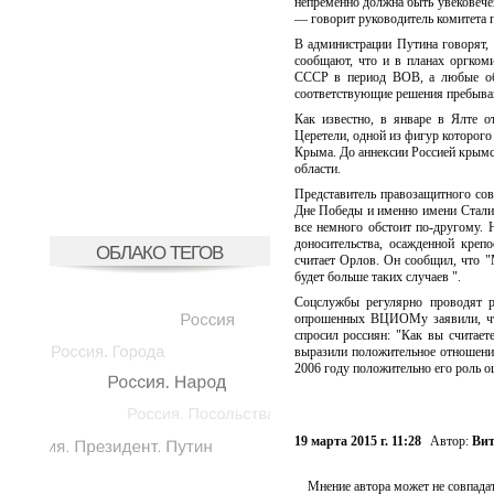
непременно должна быть увековече
— говорит руководитель комитета 
В администрации Путина говорят,
сообщают, что и в планах оргком
СССР в период ВОВ, а любые обс
соответствующие решения пребываю
Как известно, в январе в Ялте о
Церетели, одной из фигур которого
Крыма. До аннексии Россией крымск
области.
Представитель правозащитного сов
Дне Победы и именно имени Сталин
все немного обстоит по-другому.
доносительства, осажденной креп
ОБЛАКО ТЕГОВ
считает Орлов. Он сообщил, что 
будет больше таких случаев ".
Соцслужбы регулярно проводят р
опрошенных ВЦИОМу заявили, что 
спросил россиян: "Как вы считае
выразили положительное отношени
2006 году положительно его роль о
19 марта 2015 г. 11:28
Автор:
Вит
Мнение автора может не совпадат