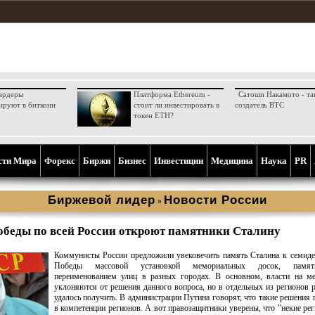
ардеры
Платформа Ethereum -
Сатоши Накамото - та
ируют в биткоин
стоит ли инвестировать в
создатель BTC
токен ETH?
сти Мира
Форекс
Биржи
Бизнес
Инвестиции
Медицина
Наука
PR
Биржевой лидер
Новости России
»
беды по всей России откроют памятники Сталину
Коммунисты России предложили увековечить память Сталина к семид
Победы массовой установкой мемориальных досок, памя
переименованием улиц в разных городах. В основном, власти на ме
уклоняются от решения данного вопроса, но в отдельных из регионов 
удалось получить. В администрации Путина говорят, что такие решения
в компетенции регионов. А вот правозащитники уверены, что "некие ре