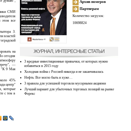
Не думаю",
Архив номеров
Партнерам
очники СМИ
Количество загрузок:
ководителя
 этом все
10698824
льптора З.
ли властей
гоградской
ЖУРНАЛ, ИНТЕРЕСНЫЕ СТАТЬИ
ировать на
Но сегодня
 атмосферу
3 вредные инвестиционные привычки, от которых нужно
стречу", —
избавиться в 2015 году
: "К 9 Мая
Холодная война с Россией никогда и не заканчивалась
Нефть: Все могло быть и хуже…
около 45%
3 правила для успешной торговли мусорными акциями
ада-центр"
х, которые
Лучший вариант для убыточных торговых позиций на рынке
те с тем в
Форекс