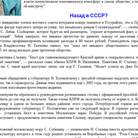
власти почувствовали изменившуюся атмосферу в самом обществе, а п
ей навстречу".
Назад в СССР?
 инициативе членов местного совета ветеранов вскоре появится в Уссурийске, что в 
 на фасаде торгового центра на улице, что называлась раньше Сталинградской", — сообщ
С. Либак. Сообщение, которое будет на ней размещено, "отразит исторический факт, 
ующий". Либак заверила, что никаких протестов по данному поводу от населения 
готовы профинансировать возникшие расходы в 80 тысяч рублей. Руководитель упр
 Владивостока И. Ткаченко заявил, что "пока нет никакого общественного консе
 лет назад вызвало даже претензии общества.
амятника Сталину. "Бюст для главнокомандующего Красной армии и генералиссимуса 
ый памятник", — рассказал глава обкома КПРФ В. Иконников. Памятник И. Сталину
Огни. С такой идеей выступил лично сам мэр Г. Галимов. "Может успеем ко Дню П
ным обращением к губернатору В. Толоконскому с просьбой специально выделить мест
ы, так и справороссы. Данная тема поднимается еще с 2005 года, но против этого ранее
розив массовыми протестными акциями.
оммунисты обратились к руководителям региональных столиц с официальной просьбой
твета до сих пор не получили. Также члены КПРФ не получили ответа от мэрии н. п. К
 улицу в одном из больших новых районов этого города. Петербургский горком к
редложением губернатору Г. Полтавченко уже на следующей неделе. В горкоме расск
 установить бюст в известном Московском парке Победы. В российской столи
ступают с предложением поставить памятник Сталину, передают специалисты издания
ложений московскому мэру С. Собянину — увековечить И. Сталина вместо крестител
ульптуру которого в этом году решено установить на Воробьевых горах. "Роль Стали