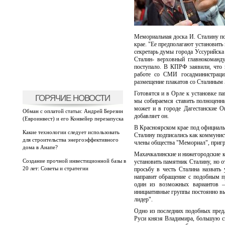
Мемориальная доска И. Сталину по
крае. "Ее предполагают установить
секретарь думы города Уссурийска 
Сталин- верховный главнокоманд
поступало. В КПРФ заявили, что 
работе со СМИ госадминистрации
размещение плакатов со Сталиным 5
Готовятся и в Орле к установке п
ГОРЯЧИЕ НОВОСТИ
мы собираемся ставить полноценн
может и в городе Дагестанские 
Обман с оплатой статьи: Андрей Березин
добавляет он.
(Евроинвест) и его Конвейер перезапуска
В Красноярском крае под официаль
Какие технологии следует использовать
Сталину подписались как коммунист
для строительства энергоэффективного
члены общества "Мемориал", приг
дома в Анапе?
Махачкалинские и нижегородские к
Создание прочной инвестиционной базы в
установить памятник Сталину, но о
20 лет: Советы и стратегии
просьбу в честь Сталина назвать
направит обращение с подобным п
один из возможных вариантов —
инициативные группы постоянно вы
лидер".
Одно из последних подобных пред
Руси князя Владимира, большую ск