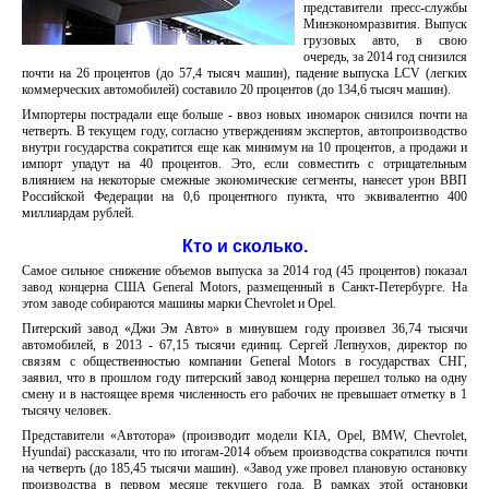
представители пресс-службы
Минэкономразвития. Выпуск
грузовых авто, в свою
очередь, за 2014 год снизился
почти на 26 процентов (до 57,4 тысяч машин), падение выпуска LCV (легких
коммерческих автомобилей) составило 20 процентов (до 134,6 тысяч машин).
Импортеры пострадали еще больше - ввоз новых иномарок снизился почти на
четверть. В текущем году, согласно утверждениям экспертов, автопроизводство
внутри государства сократится еще как минимум на 10 процентов, а продажи и
импорт упадут на 40 процентов. Это, если совместить с отрицательным
влиянием на некоторые смежные экономические сегменты, нанесет урон ВВП
Российской Федерации на 0,6 процентного пункта, что эквивалентно 400
миллиардам рублей.
Кто и сколько.
Самое сильное снижение объемов выпуска за 2014 год (45 процентов) показал
завод концерна США General Motors, размещенный в Санкт-Петербурге. На
этом заводе собираются машины марки Chevrolet и Opel.
Питерский завод «Джи Эм Авто» в минувшем году произвел 36,74 тысячи
автомобилей, в 2013 - 67,15 тысячи единиц. Сергей Лепнухов, директор по
связям с общественностью компании General Motors в государствах СНГ,
заявил, что в прошлом году питерский завод концерна перешел только на одну
смену и в настоящее время численность его рабочих не превышает отметку в 1
тысячу человек.
Представители «Автотора» (производит модели KIA, Opel, BMW, Chevrolet,
Hyundai) рассказали, что по итогам-2014 объем производства сократился почти
на четверть (до 185,45 тысячи машин). «Завод уже провел плановую остановку
производства в первом месяце текущего года. В рамках этой остановки