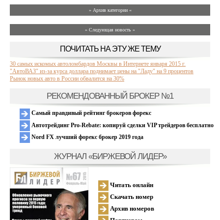
» Архив категории «
» Следующая новость »
ПОЧИТАТЬ НА ЭТУ ЖЕ ТЕМУ
30 самых искомых автоломбардов Москвы в Интернете января 2015 г.
"АвтоВАЗ" из-за курса доллара поднимает цены на "Ладу" на 9 процентов
Рынок новых авто в России обвалится на 30%
РЕКОМЕНДОВАННЫЙ БРОКЕР №1
Самый правдивый рейтинг брокеров форекс
Автотрейдинг Pro-Rebate: копируй сделки VIP трейдеров бесплатно
Nord FX лучший форекс брокер 2019 года
ЖУРНАЛ «БИРЖЕВОЙ ЛИДЕР»
Читать онлайн
Скачать номер
Архив номеров