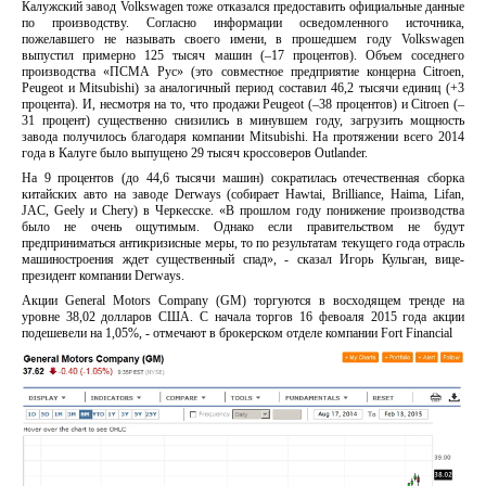
Калужский завод Volkswagen тоже отказался предоставить официальные данные
по производству. Согласно информации осведомленного источника,
пожелавшего не называть своего имени, в прошедшем году Volkswagen
выпустил примерно 125 тысяч машин (–17 процентов). Объем соседнего
производства «ПСМА Рус» (это совместное предприятие концерна Citroen,
Peugeot и Mitsubishi) за аналогичный период составил 46,2 тысячи единиц (+3
процента). И, несмотря на то, что продажи Peugeot (–38 процентов) и Citroen (–
31 процент) существенно снизились в минувшем году, загрузить мощность
завода получилось благодаря компании Mitsubishi. На протяжении всего 2014
года в Калуге было выпущено 29 тысяч кроссоверов Outlander.
На 9 процентов (до 44,6 тысячи машин) сократилась отечественная сборка
китайских авто на заводе Derways (собирает Hawtai, Brilliance, Haima, Lifan,
JAC, Geely и Chery) в Черкесске. «В прошлом году понижение производства
было не очень ощутимым. Однако если правительством не будут
предприниматься антикризисные меры, то по результатам текущего года отрасль
машиностроения ждет существенный спад», - сказал Игорь Кульган, вице-
президент компании Derways.
Акции General Motors Company (GM) торгуются в восходящем тренде на
уровне 38,02 долларов США. С начала торгов 16 февоаля 2015 года акции
подешевели на 1,05%, - отмечают в брокерском отделе компании Fort Financial