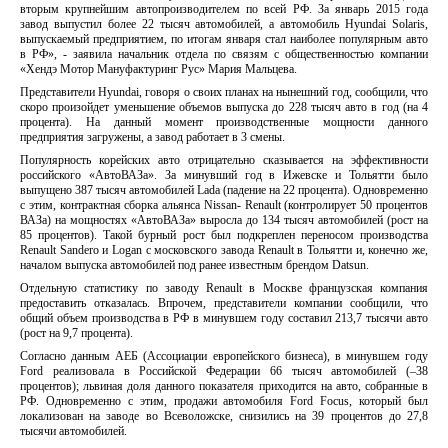
вторым крупнейшим автопроизводителем по всей РФ. За январь 2015 года
завод выпустил более 22 тысяч автомобилей, а автомобиль Hyundai Solaris,
выпускаемый предприятием, по итогам января стал наиболее популярным авто
в РФ», - заявила начальник отдела по связям с общественностью компании
«Хендэ Мотор Мануфактуринг Рус» Мария Мальцева.
Представители Hyundai, говоря о своих планах на нынешний год, сообщили, что
скоро произойдет уменьшение объемов выпуска до 228 тысяч авто в год (на 4
процента). На данный момент производственные мощности данного
предприятия загружены, а завод работает в 3 смены.
Популярность корейских авто отрицательно сказывается на эффективности
российского «АвтоВАЗа». За минувший год в Ижевске и Тольятти было
выпущено 387 тысяч автомобилей Lada (падение на 22 процента). Одновременно
с этим, контрактная сборка альянса Nissan- Renault (контролирует 50 процентов
ВАЗа) на мощностях «АвтоВАЗа» выросла до 134 тысяч автомобилей (рост на
85 процентов). Такой бурный рост был подкреплен переносом производства
Renault Sandero и Logan с московского завода Renault в Тольятти и, конечно же,
началом выпуска автомобилей под ранее известным брендом Datsun.
Отдельную статистику по заводу Renault в Москве французская компания
предоставить отказалась. Впрочем, представители компании сообщили, что
общий объем производства в РФ в минувшем году составил 213,7 тысячи авто
(рост на 9,7 процента).
Согласно данным АЕБ (Ассоциации европейского бизнеса), в минувшем году
Ford реализовала в Российской Федерации 66 тысяч автомобилей (–38
процентов); львиная доля данного показателя приходится на авто, собранные в
РФ. Одновременно с этим, продажи автомобиля Ford Focus, который был
локализован на заводе во Всеволожске, снизились на 39 процентов до 27,8
тысячи автомобилей.