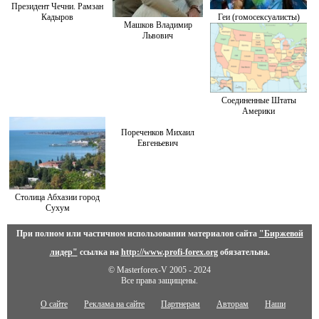
Президент Чечни. Рамзан
Кадыров
Геи (гомосексуалисты)
Машков Владимир
Львович
Соединенные Штаты
Америки
Пореченков Михаил
Евгеньевич
Столица Абхазии город
Сухум
При полном или частичном использовании материалов сайта
"Биржевой
лидер"
ссылка на
http://www.profi-forex.org
обязательна.
© Masterforex-V 2005 - 2024
Все права защищены.
О сайте
Реклама на сайте
Партнерам
Авторам
Наши