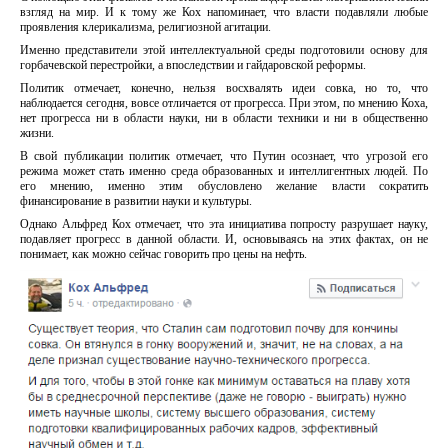
взгляд на мир. И к тому же Кох напоминает, что власти подавляли любые
проявления клерикализма, религиозной агитации.
Именно представители этой интеллектуальной среды подготовили основу для
горбачевской перестройки, а впоследствии и гайдаровской реформы.
Политик отмечает, конечно, нельзя восхвалять идеи совка, но то, что
наблюдается сегодня, вовсе отличается от прогресса. При этом, по мнению Коха,
нет прогресса ни в области науки, ни в области техники и ни в общественно
жизни.
В свой публикации политик отмечает, что Путин осознает, что угрозой его
режима может стать именно среда образованных и интеллигентных людей. По
его мнению, именно этим обусловлено желание власти сократить
финансирование в развитии науки и культуры.
Однако Альфред Кох отмечает, что эта инициатива попросту разрушает науку,
подавляет прогресс в данной области. И, основываясь на этих фактах, он не
понимает, как можно сейчас говорить про цены на нефть.