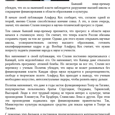
Бывший вице-премьер
убежден, что из-за нынешней власти наблюдается разрушение высшей школы и
сокращение финансирования в области образования и культуры.
В начале своей публикации Альфред Кох сообщает, что, согласно одной из
теорий, именно Сталин способствовал кончине совка. А это, в свою очередь,
значит, что именно Сталин поверил в научно-технический прогресс в стране.
Тем самым бывший вице-премьер признается, что прогресс в области науки
начался в сталинскую эпоху. Он считает, что теперь власти России обязаны
сохранить страну на том же уровне. Однако для этого нужно открывать научные
школы, усовершенствовать систему высшего образования, готовить
квалифицированные кадры и др. Вообще Альфред Кох считает, что нужно
попросту поднять уважение народа к науке и учености.
Кох напоминает в своей публикации, что Сталин постоянно переписывался с
Капицей, хотя недолюбливал его. Он напоминает, что Капица даже отказался
разработать программу атомной бомбы. Но несмотря на все это, Сталин вел
переписку с ученым. Политик убежден, что наука не может развиваться без
финансирования власти. Каждая сфера науки нуждается в раскрепощенности,
свободе и творческом полете. Альфред Кох приходит к выводу, что ученым
необходимо искусство, интеллектуальные лидеры, чтобы развить науку дальше.
Политик напоминает, что даже в годы застоя функционировал Театр на Таганке,
популярностью пользовались братья Стругацкие, Окуджава, Тарковский,
Высоцкий. Люди в этот трудный период не теряли интерес к культуре, читая
произведения Хэмингуэя, Рэя Брэдбери, Станислава Лема и других. При этом
эти произведения издавались при финансировании правительства. Так,
Министерство культуры вкладывало средства для показа картин в Театре на
Таганке.
С помощью этих фильмов и постановок пропагандировался материалистический