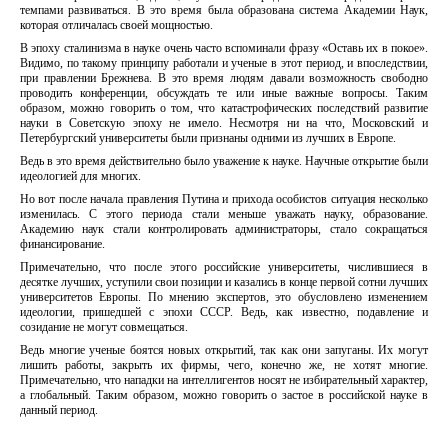
темпами развиваться. В это время была образована система Академии Наук,
которая отличалась своей мощностью.
В эпоху сталинизма в науке очень часто вспоминали фразу «Оставь их в покое».
Видимо, по такому принципу работали и ученые в этот период, и впоследствии,
при правлении Брежнева. В это время людям давали возможность свободно
проводить конференции, обсуждать те или иные важные вопросы. Таким
образом, можно говорить о том, что катастрофических последствий развитие
науки в Советскую эпоху не имело. Несмотря ни на что, Московский и
Петербургский университеты были признаны одними из лучших в Европе.
Ведь в это время действительно было уважение к науке. Научные открытие были
идеологией для многих.
Но вот после начала правления Путина и прихода особистов ситуация несколько
изменилась. С этого периода стали меньше уважать науку, образование.
Академию наук стали контролировать администраторы, стало сокращаться
финансирование.
Примечательно, что после этого российские университеты, числившиеся в
десятке лучших, уступили свои позиции и казались в конце первой сотни лучших
университетов Европы. По мнению экспертов, это обусловлено изменением
идеологии, пришедшей с эпохи СССР. Ведь, как известно, подавление и
созидание не могут совмещаться.
Ведь многие ученые боятся новых открытий, так как они запуганы. Их могут
лишить работы, закрыть их фирмы, чего, конечно же, не хотят многие.
Примечательно, что нападки на интеллигентов носят не избирательный характер,
а глобальный. Таким образом, можно говорить о застое в российской науке в
данный период.