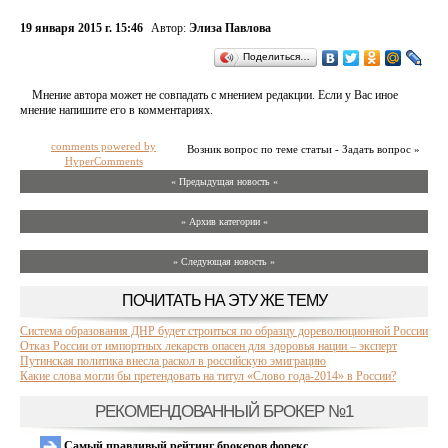
19 января 2015 г. 15:46
Автор:
Элиза Павлова
Поделиться…
Мнение автора может не совпадать с мнением редакции. Если у Вас иное
мнение напишите его в комментариях.
comments powered by
Возник вопрос по теме статьи - Задать вопрос »
HyperComments
« Предыдущая новость «
» Архив категории «
» Следующая новость »
ПОЧИТАТЬ НА ЭТУ ЖЕ ТЕМУ
Система образования ДНР будет строиться по образцу дореволюционной России
Отказ России от импортных лекарств опасен для здоровья нации – эксперт
Путинская политика внесла раскол в российскую эмиграцию
Какие слова могли бы претендовать на титул «Слово года-2014» в России?
РЕКОМЕНДОВАННЫЙ БРОКЕР №1
Самый правдивый рейтинг брокеров форекс