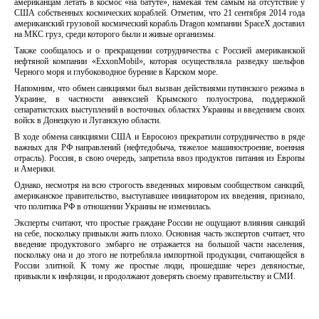
американцам летать в космос «на батуте», намекая тем самым на отсутствие у
США собственных космических кораблей. Отметим, что 21 сентября 2014 года
американский грузовой космический корабль Dragon компании SpaceX доставил
на МКС груз, среди которого были и живые организмы.
Также сообщалось и о прекращении сотрудничества с Россией американской
нефтяной компании «ExxonMobil», которая осуществляла разведку шельфов
Черного моря и глубоководное бурение в Карском море.
Напомним, что обмен санкциями был вызван действиями путинского режима в
Украине, в частности аннексией Крымского полуострова, поддержкой
сепаратистских выступлений в восточных областях Украины и введением своих
войск в Донецкую и Луганскую области.
В ходе обмена санкциями США и Евросоюз прекратили сотрудничество в ряде
важных для РФ направлений (нефтедобыча, тяжелое машиностроение, военная
отрасль). Россия, в свою очередь, запретила ввоз продуктов питания из Европы
и Америки.
Однако, несмотря на всю строгость введенных мировым сообществом санкций,
американское правительство, выступавшее инициатором их введения, признало,
что политика РФ в отношении Украины не изменилась.
Эксперты считают, что простые граждане России не ощущают влияния санкций
на себе, поскольку привыкли жить плохо. Основная часть экспертов считает, что
введение продуктового эмбарго не отражается на большой части населения,
поскольку она и до этого не потребляла импортной продукции, считающейся в
России элитной. К тому же простые люди, прошедшие через девяностые,
привыкли к инфляции, и продолжают доверять своему правительству и СМИ.