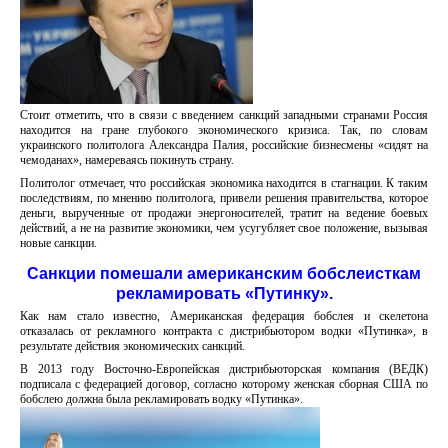
Стоит отметить, что в связи с введением санкций западными странами Россия
находится на гране глубокого экономического кризиса. Так, по словам
украинского политолога Александра Палия, российские бизнесмены «сидят на
чемоданах», намереваясь покинуть страну.
Политолог отмечает, что российская экономика находится в стагнации. К таким
последствиям, по мнению политолога, привели решения правительства, которое
деньги, вырученные от продажи энергоносителей, тратит на ведение боевых
действий, а не на развитие экономики, чем усугубляет свое положение, вызывая
новые санкции.
Санкции помешали американским бобслеисткам
рекламировать «Путинку».
Как нам стало известно, Американская федерация бобслея и скелетона
отказалась от рекламного контракта с дистрибьютором водки «Путинка», в
результате действия экономических санкций.
В 2013 году Восточно-Европейская дистрибьюторская компания (ВЕДК)
подписала с федерацией договор, согласно которому женская сборная США по
бобслею должна была рекламировать водку «Путинка».