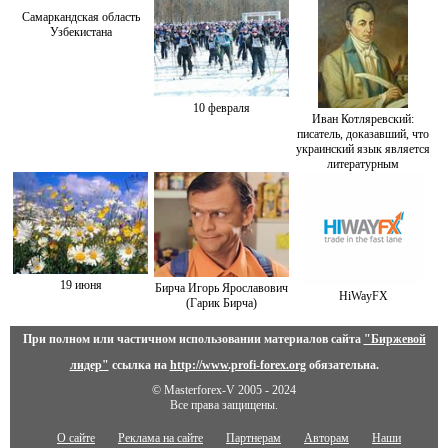
Самаркандская область
Узбекистана
10 февраля
Иван Котляревский:
писатель, доказавший, что
украинский язык является
литературным
19 июня
Бирча Игорь Ярославович
HiWayFX
(Гарик Бирча)
При полном или частичном использовании материалов сайта
"Биржевой
лидер"
ссылка на
http://www.profi-forex.org
обязательна.
© Masterforex-V 2005 - 2024
Все права защищены.
О сайте
Реклама на сайте
Партнерам
Авторам
Наши