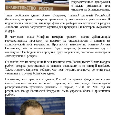
государственные программы
с целью уменьшения или
отказа от их финансирования.
Такое сообщение сделал Антон Силуанов, главный казначей Российской
Федерации, во время совещания президента Путина с членами правительства. В
подробностях заявления министра финансов разбирались журналисты раздела
«Новости России» популярного журнала для трейдеров и инвесторов «Биржевой
лидер».
В частности, глава Минфина намерен провести анализ действующих
государственных программ на предмет их оправданности и влияния на
экономический рост государства. Программы, которые, по мнению Антона
Силуанова, себя не оправдывают, будут закрыты, финансирование других
сокращено. Освободившиеся средства будут направлены, по словам министра, в
«антикризисный резерв».
Он заявил, что на сегодняшний день правительство России имеет 70 миллиардов
рублей резерва, рассчитанные на решение возникших из-за санкций проблем.
Также министр финансов добавил, что правительство планирует до конца года
увеличить эту сумму более чем вдвое.
Напомним, что практика создания Россией резервных фондов на всякие
«антикризисные меры» не нова. Впрочем, все эти фонды благополучно
разворовывались путинским режимом. В период с 2009 по 2011 год из
резервного фонда Российской Федерации было украдено более 4 триллионов
рублей.