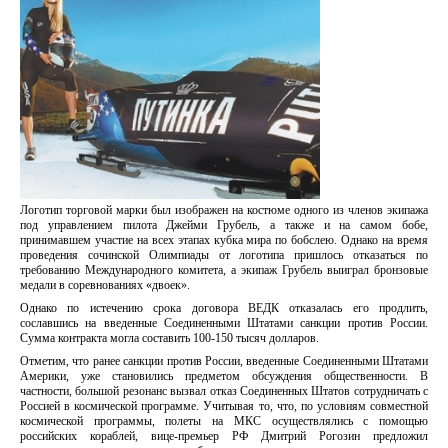
Логотип торговой марки был изображен на костюме одного из членов экипажа
под управлением пилота Джейми Грубель, а также и на самом бобе,
принимавшем участие на всех этапах кубка мира по бобслею. Однако на время
проведения сочинской Олимпиады от логотипа пришлось отказаться по
требованию Международного комитета, а экипаж Грубель выиграл бронзовые
медали в соревнованиях «двоек».
Однако по истечению срока договора ВЕДК отказалась его продлить,
сославшись на введенные Соединенными Штатами санкции против России.
Сумма контракта могла составить 100-150 тысяч долларов.
Отметим, что ранее санкции против России, введенные Соединенными Штатами
Америки, уже становились предметом обсуждения общественности. В
частности, большой резонанс вызвал отказ Соединенных Штатов сотрудничать с
Россией в космической программе. Учитывая то, что, по условиям совместной
космической программы, полеты на МКС осуществлялись с помощью
российских кораблей, вице-премьер РФ Дмитрий Рогозин предложил