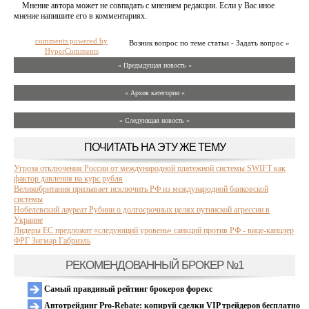
Мнение автора может не совпадать с мнением редакции. Если у Вас иное
мнение напишите его в комментариях.
comments powered by
Возник вопрос по теме статьи - Задать вопрос »
HyperComments
« Предыдущая новость «
» Архив категории «
» Следующая новость »
ПОЧИТАТЬ НА ЭТУ ЖЕ ТЕМУ
Угроза отключения России от международной платежной системы SWIFT как
фактор давления на курс рубля
Великобритания призывает исключить РФ из международной банковской
системы
Нобелевский лауреат Рубини о долгосрочных целях путинской агрессии в
Украине
Лидеры ЕС предложат «следующий уровень» санкций против РФ - вице-канцлер
ФРГ Зигмар Габриэль
РЕКОМЕНДОВАННЫЙ БРОКЕР №1
Самый правдивый рейтинг брокеров форекс
Автотрейдинг Pro-Rebate: копируй сделки VIP трейдеров бесплатно