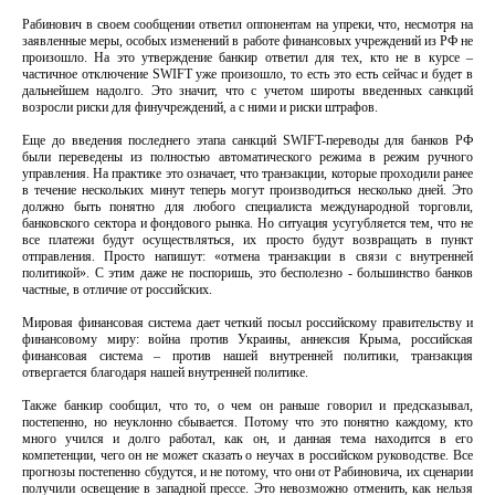
Рабинович в своем сообщении ответил оппонентам на упреки, что, несмотря на
заявленные меры, особых изменений в работе финансовых учреждений из РФ не
произошло. На это утверждение банкир ответил для тех, кто не в курсе –
частичное отключение SWIFT уже произошло, то есть это есть сейчас и будет в
дальнейшем надолго. Это значит, что с учетом широты введенных санкций
возросли риски для финучреждений, а с ними и риски штрафов.
Еще до введения последнего этапа санкций SWIFT-переводы для банков РФ
были переведены из полностью автоматического режима в режим ручного
управления. На практике это означает, что транзакции, которые проходили ранее
в течение нескольких минут теперь могут производиться несколько дней. Это
должно быть понятно для любого специалиста международной торговли,
банковского сектора и фондового рынка. Но ситуация усугубляется тем, что не
все платежи будут осуществляться, их просто будут возвращать в пункт
отправления. Просто напишут: «отмена транзакции в связи с внутренней
политикой». С этим даже не поспоришь, это бесполезно - большинство банков
частные, в отличие от российских.
Мировая финансовая система дает четкий посыл российскому правительству и
финансовому миру: война против Украины, аннексия Крыма, российская
финансовая система – против нашей внутренней политики, транзакция
отвергается благодаря нашей внутренней политике.
Также банкир сообщил, что то, о чем он раньше говорил и предсказывал,
постепенно, но неуклонно сбывается. Потому что это понятно каждому, кто
много учился и долго работал, как он, и данная тема находится в его
компетенции, чего он не может сказать о неучах в российском руководстве. Все
прогнозы постепенно сбудутся, и не потому, что они от Рабиновича, их сценарии
получили освещение в западной прессе. Это невозможно отменить, как нельзя