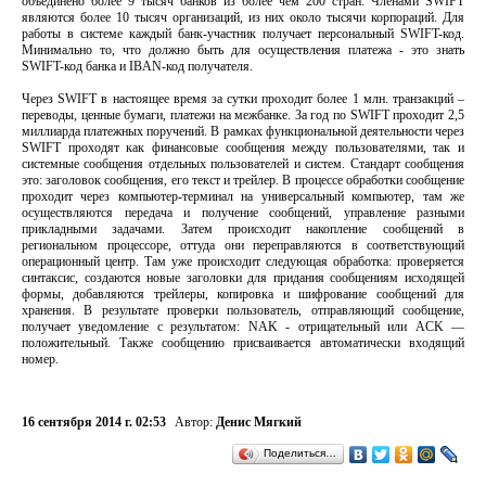
объединено более 9 тысяч банков из более чем 200 стран. Членами SWIFT
являются более 10 тысяч организаций, из них около тысячи корпораций. Для
работы в системе каждый банк-участник получает персональный SWIFT-код.
Минимально то, что должно быть для осуществления платежа - это знать
SWIFT-код банка и IBAN-код получателя.
Через SWIFT в настоящее время за сутки проходит более 1 млн. транзакций –
переводы, ценные бумаги, платежи на межбанке. За год по SWIFT проходит 2,5
миллиарда платежных поручений. В рамках функциональной деятельности через
SWIFT проходят как финансовые сообщения между пользователями, так и
системные сообщения отдельных пользователей и систем. Стандарт сообщения
это: заголовок сообщения, его текст и трейлер. В процессе обработки сообщение
проходит через компьютер-терминал на универсальный компьютер, там же
осуществляются передача и получение сообщений, управление разными
прикладными задачами. Затем происходит накопление сообщений в
региональном процессоре, оттуда они переправляются в соответствующий
операционный центр. Там уже происходит следующая обработка: проверяется
синтаксис, создаются новые заголовки для придания сообщениям исходящей
формы, добавляются трейлеры, копировка и шифрование сообщений для
хранения. В результате проверки пользователь, отправляющий сообщение,
получает уведомление с результатом: NAK - отрицательный или ACK —
положительный. Также сообщению присваивается автоматически входящий
номер.
16 сентября 2014 г. 02:53
Автор:
Денис Мягкий
Поделиться…