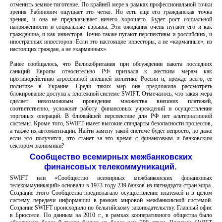
отменить земное тяготение. По крайней мере в рамках профессиональной точки
зрения Рабинович ощущает это четко. Но есть еще его гражданская точка
зрения, и она не предсказывает ничего хорошего. Будет рост социальной
напряженности и социальные взрывы. Эти ожидания очень пугают его и как
гражданина, и как инвестора. Точно также пугают перспективы и российских, и
иностранных инвесторов. Если это настоящие инвесторы, а не «карманные», из
настоящих граждан, а не «карманных».
Ранее сообщалось, что Великобритания при обсуждении пакета последних
санкций Европы относительно РФ призвала к жестким мерам как
противодействию агрессивной внешней политике России и, прежде всего, ее
политике в Украине. Среди таких мер она предложила рассмотреть
блокирование доступа к платежной системе SWIFT. Отмечалось, что такая мера
сделает невозможным проведение множества внешних платежей,
соответственно, усложнит работу финансовых учреждений и осуществление
торговых операций. В ближайшей перспективе для РФ нет альтернативной
системы. Кроме того, SWIFT имеет высокие стандарты безопасности процессов,
а также их автоматизации. Найти замену такой системе будет непросто, но даже
если это получится, что станет за это время с финансовым и банковским
сектором экономики?
Сообщество всемирных межбанковских
финансовых телекоммуникаций.
SWIFT или «Сообщество всемирных межбанковских финансовых
телекоммуникаций» основали в 1973 году 239 банков из пятнадцати стран мира.
Создание этого Сообщества предполагало осуществление платежей и в целом
систему передачи информации в рамках мировой межбанковской системой.
Создание SWIFT происходило по бельгийскому законодательству. Главный офис
в Брюсселе. По данным на 2010 г., в рамках кооперативного общества было