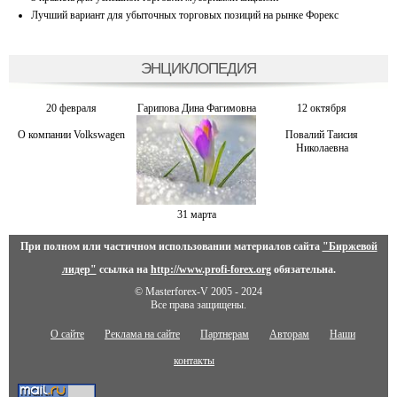
Лучший вариант для убыточных торговых позиций на рынке Форекс
ЭНЦИКЛОПЕДИЯ
20 февраля
Гарипова Дина Фaгимовнa
12 октября
О компании Volkswagen
Повалий Таисия
Николаевна
31 марта
При полном или частичном использовании материалов сайта
"Биржевой
лидер"
ссылка на
http://www.profi-forex.org
обязательна.
© Masterforex-V 2005 - 2024
Все права защищены.
О сайте
Реклама на сайте
Партнерам
Авторам
Наши
контакты