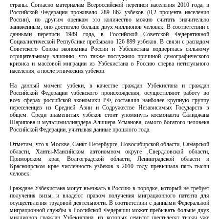
страны. Согласно материалам Всероссийской переписи населения 2010 года, в
Российской Федерации проживало 289 862 узбеков (0,2 процента населения
России), по другим оценкам это количество можно считать значительно
заниженным, оно достигало больше двух миллионов человек. В соответствии с
данными переписи 1989 года, в Российской Советской Федеративной
Социалистической Республике пребывало 126 899 узбеков. В связи с распадом
Советского Союза экономика России и Узбекистана подверглась сильному
отрицательному влиянию, что также послужило причиной демографического
кризиса и массовой миграции из Узбекистана в Россию сперва нетитульного
населения, а после этнических узбеков.
На данный момент узбеки, в качестве граждан Узбекистана и граждан
Российской Федерации узбекского происхождения, осуществляют работу во
всех сферах российской экономики РФ, составляя наиболее крупную группу
переселенцев из Средней Азии и Содружестве Независимых Государств в
общем. Среди знаменитых узбеков стоит упомянуть космонавта Салиджана
Шарипова и мультимиллиардера Алишера Усманова, самого богатого человека
Российской Федерации, учитывая данные прошлого года.
Отметим, что в Москве, Санкт-Петербурге, Новосибирской области, Самарской
области, Ханты-Мансийском автономном округе ,Свердловской области,
Приморском крае, Волгоградской области, Ленинградской области и
Красноярском крае численность узбеков в 2010 году превышала пять тысяч
человек.
Граждане Узбекистана могут въезжать в Россию в порядке, который не требует
получения визы, и владеют правом получения миграционного патента для
осуществления трудовой деятельности. В соответствии с данными Федеральной
миграционной службы в Российской Федерации может пребывать больше двух
миллионов граждан Узбекистана, из которых семьсот шестьдесят тысяч уже