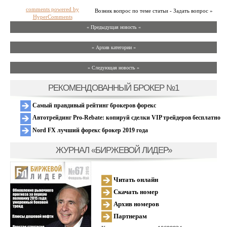
comments powered by
Возник вопрос по теме статьи - Задать вопрос »
HyperComments
« Предыдущая новость «
» Архив категории «
» Следующая новость »
РЕКОМЕНДОВАННЫЙ БРОКЕР №1
Самый правдивый рейтинг брокеров форекс
Автотрейдинг Pro-Rebate: копируй сделки VIP трейдеров бесплатно
Nord FX лучший форекс брокер 2019 года
ЖУРНАЛ «БИРЖЕВОЙ ЛИДЕР»
Читать онлайн
Скачать номер
Архив номеров
Партнерам