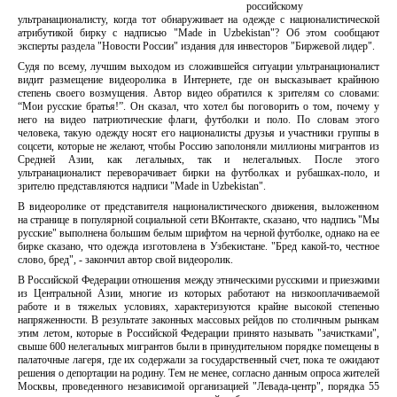
российскому
ультранационалисту, когда тот обнаруживает на одежде с националистической
атрибутикой бирку с надписью "Мade in Uzbekistan"? Об этом сообщают
эксперты раздела "Новости России" издания для инвесторов "Биржевой лидер".
Судя по всему, лучшим выходом из сложившейся ситуации ультранационалист
видит размещение видеоролика в Интернете, где он высказывает крайнюю
степень своего возмущения. Автор видео обратился к зрителям со словами:
“Мои русские братья!”. Он сказал, что хотел бы поговорить о том, почему у
него на видео патриотические флаги, футболки и поло. По словам этого
человека, такую одежду носят его националисты друзья и участники группы в
соцсети, которые не желают, чтобы Россию заполоняли миллионы мигрантов из
Средней Азии, как легальных, так и нелегальных. После этого
ультранационалист переворачивает бирки на футболках и рубашках-поло, и
зрителю представляются надписи "Мade in Uzbekistan".
В видеоролике от представителя националистического движения, выложенном
на странице в популярной социальной сети ВКонтакте, сказано, что надпись "Мы
русские" выполнена большим белым шрифтом на черной футболке, однако на ее
бирке сказано, что одежда изготовлена в Узбекистане. "Бред какой-то, честное
слово, бред", - закончил автор свой видеоролик.
В Российской Федерации отношения между этническими русскими и приезжими
из Центральной Азии, многие из которых работают на низкооплачиваемой
работе и в тяжелых условиях, характеризуются крайне высокой степенью
напряженности. В результате законных массовых рейдов по столичным рынкам
этим летом, которые в Российской Федерации принято называть "зачистками",
свыше 600 нелегальных мигрантов были в принудительном порядке помещены в
палаточные лагеря, где их содержали за государственный счет, пока те ожидают
решения о депортации на родину. Тем не менее, согласно данным опроса жителей
Москвы, проведенного независимой организацией "Левада-центр", порядка 55