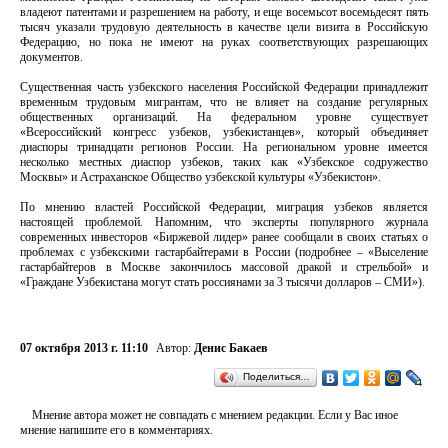
владеют патентами и разрешением на работу, и еще восемьсот восемьдесят пять
тысяч указали трудовую деятельность в качестве цели визита в Российскую
Федерацию, но пока не имеют на руках соответствующих разрешающих
документов.
Существенная часть узбекского населения Российской Федерации принадлежит
временным трудовым мигрантам, что не влияет на создание регулярных
общественных организаций. На федеральном уровне существует
«Всероссийский конгресс узбеков, узбекистанцев», который объединяет
диаспоры тринадцати регионов России. На региональном уровне имеется
несколько местных диаспор узбеков, таких как «Узбекское содружество
Москвы» и Астраханское Общество узбекской культуры «Узбекистон».
По мнению властей Российской Федерации, миграция узбеков является
настоящей проблемой. Напомним, что эксперты популярного журнала
современных инвесторов «Биржевой лидер» ранее сообщали в своих статьях о
проблемах с узбекскими гастарбайтерами в России (подробнее – «Выселение
гастарбайтеров в Москве закончилось массовой дракой и стрельбой» и
«Граждане Узбекистана могут стать россиянами за 3 тысячи долларов – СМИ»).
07 октября 2013 г. 11:10
Автор:
Денис Бакаев
Поделиться…
Мнение автора может не совпадать с мнением редакции. Если у Вас иное
мнение напишите его в комментариях.