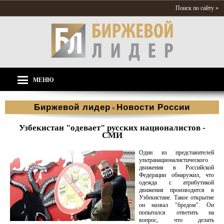
Поиск по сайту »
МЕНЮ
Биржевой лидер
Новости России
»
Узбекистан "одевает" русских националистов -
СМИ
Один из представителей
ультранационалистического
движения в Российской
Федерации обнаружил, что
одежда с атрибутикой
движения производится в
Узбекистане. Такое открытие
он назвал "бредом". Он
попытался ответить на
вопрос, что делать