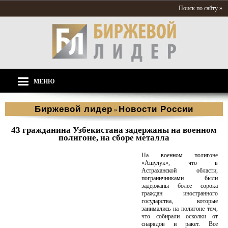
Поиск по сайту »
МЕНЮ
Биржевой лидер
Новости России
»
43 гражданина Узбекистана задержаны на военном
полигоне, на сборе металла
На военном полигоне
«Ашулук», что в
Астраханской области,
пограничниками были
задержаны более сорока
граждан иностранного
государства, которые
занимались на полигоне тем,
что собирали осколки от
снарядов и ракет. Все