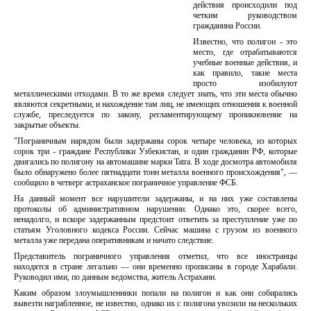
действия происходили под
четким руководством
гражданина России.
Известно, что полигон - это
место, где отрабатываются
учебные военные действия, и
как правило, такие места
просто изобилуют
металлическими отходами. В то же время следует знать, что эти места обычно
являются секретными, и нахождение там лиц, не имеющих отношения к военной
службе, преследуется по закону, регламентирующему проникновение на
закрытые объекты.
"Пограничным нарядом были задержаны сорок четыре человека, из которых
сорок три - граждане Республики Узбекистан, и один гражданин РФ, которые
двигались по полигону на автомашине марки Tatra. В ходе досмотра автомобиля
было обнаружено более пятнадцати тонн металла военного происхождения", —
сообщило в четверг астраханское пограничное управление ФСБ.
На данный момент все нарушители задержаны, и на них уже составлены
протоколы об административном нарушении. Однако это, скорее всего,
ненадолго, и вскоре задержанным предстоит ответить за преступление уже по
статьям Уголовного кодекса России. Сейчас машина с грузом из военного
металла уже передана оперативникам и начато следствие.
Представитель пограничного управления отметил, что все иностранцы
находятся в стране легально — они временно прописаны в городе Харабали.
Руководил ими, по данным ведомства, житель Астрахани.
Каким образом злоумышленники попали на полигон и как они собирались
вывезти награбленное, не известно, однако их с полигона увозили на нескольких