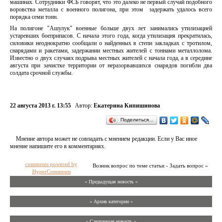
машинах. Сотрудники ФСБ говорят, что это далеко не первый случай подобного
воровства металла с военного полигона, при этом задержать удалось всего
порядка семи тонн.
На полигоне "Ашулук" военные больше двух лет занимались утилизацией
устаревших боеприпасов. С начала этого года, когда утилизация прекратилась,
силовики неоднократно сообщали о найденных в степи закладках с тротилом,
снарядами и ракетами, задержании местных жителей с тоннами металлолома.
Известно о двух случаях подрыва местных жителей с начала года, а в середине
августа при зачистке территории от неразорвавшихся снарядов погибли два
солдата срочной службы.
22 августа 2013 г. 13:55
Автор:
Екатерина Кипишинова
Поделиться…
Мнение автора может не совпадать с мнением редакции. Если у Вас иное
мнение напишите его в комментариях.
comments powered by
Возник вопрос по теме статьи - Задать вопрос »
HyperComments
« Предыдущая новость «
» Архив категории «
» Следующая новость »