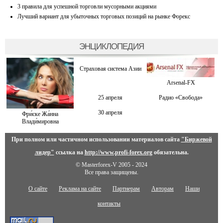
3 правила для успешной торговли мусорными акциями
Лучший вариант для убыточных торговых позиций на рынке Форекс
ЭНЦИКЛОПЕДИЯ
Страховая система Азии
Arsenal-FX
25 апреля
Радио «Свобода»
30 апреля
Фри́ске Жа́нна
Влади́мировна
При полном или частичном использовании материалов сайта
"Биржевой
лидер"
ссылка на
http://www.profi-forex.org
обязательна.
© Masterforex-V 2005 - 2024
Все права защищены.
О сайте
Реклама на сайте
Партнерам
Авторам
Наши
контакты