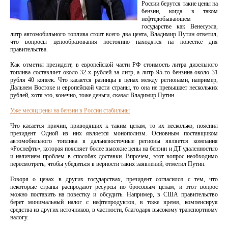
России берутся такие цены на
бензин, когда в таком
нефтедобывающем
государстве как Венесуэла,
литр автомобильного топлива стоит всего два цента, Владимир Путин ответил,
что вопросы ценообразования постоянно находятся на повестке дня
правительства.
Как отметил президент, в европейской части РФ стоимость литра дизельного
топлива составляет около 32-х рублей за литр, а литр 95-го бензина около 31
рубля 40 копеек. Что касается разницы в ценах между регионами, например,
Дальнем Востоке и европейской части страны, то она не превышает нескольких
рублей, хотя это, конечно, тоже деньги, сказал Владимир Путин.
Уже месяц цены на бензин в России стабильны
Что касается причин, приводящих к таким ценам, то их несколько, пояснил
президент. Одной из них является монополизм. Основным поставщиком
автомобильного топлива в дальневосточные регионы является компания
«Роснефть», которая поясняет более высокие цены на бензин и ДТ удаленностью
и наличием проблем в способах доставки. Впрочем, этот вопрос необходимо
пересмотреть, чтобы убедиться в верности таких заявлений, отметил Путин.
Говоря о ценах в других государствах, президент согласился с тем, что
некоторые страны распродают ресурсы по бросовым ценам, и этот вопрос
можно поставить на повестку и обсудить. Например, в США правительство
берет минимальный налог с нефтепродуктов, в тоже время, компенсируя
средства из других источников, в частности, благодаря высокому транспортному
налогу.