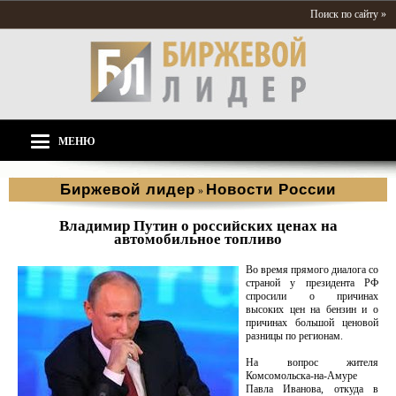
Поиск по сайту »
МЕНЮ
Биржевой лидер
Новости России
»
Владимир Путин о российских ценах на
автомобильное топливо
Во время прямого диалога со
страной у президента РФ
спросили о причинах
высоких цен на бензин и о
причинах большой ценовой
разницы по регионам.
На вопрос жителя
Комсомольска-на-Амуре
Павла Иванова, откуда в