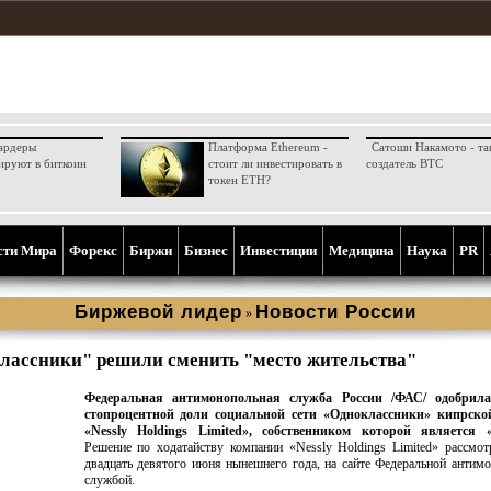
ардеры
Платформа Ethereum -
Сатоши Накамото - та
ируют в биткоин
стоит ли инвестировать в
создатель BTC
токен ETH?
сти Мира
Форекс
Биржи
Бизнес
Инвестиции
Медицина
Наука
PR
Биржевой лидер
Новости России
»
лассники" решили сменить "место жительства"
Федеральная антимонопольная служба России /ФАС/ одобрила
стопроцентной доли социальной сети «Одноклассники» кипрск
«Nessly Holdings Limited», собственником которой является «
Решение по ходатайству компании «Nessly Holdings Limited» рассмо
двадцать девятого июня нынешнего года, на сайте Федеральной антим
службой.