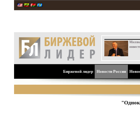
Милли
инвест
Биржевой лидер
Новости России
Ново
"Однок