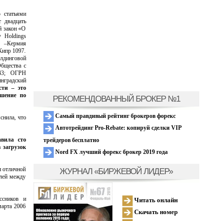
о статьями
т двадцать
й закон «О
 Holdings
я –Кермия
Кипр 1097.
лдинговой
Общества с
443; ОГРН
нградский
сти – это
ешение по
РЕКОМЕНДОВАННЫЙ БРОКЕР №1
Самый правдивый рейтинг брокеров форекс
снила, что
Автотрейдинг Pro-Rebate: копируй сделки VIP
авила сто
трейдеров бесплатно
 загрузок
Nord FX лучший форекс брокер 2019 года
и отличной
ЖУРНАЛ «БИРЖЕВОЙ ЛИДЕР»
олей между
ссников и
Читать онлайн
марта 2006
Скачать номер