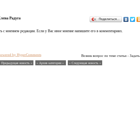
лена Радуга
Поделиться…
ь с мнением редакции. Если у Вас иное мнение напишите его в комментариях.
powered by HyperComments
Возник вопрос по теме статьи - Задать
« Предыдущая новость «
» Архив категории «
» Следующая новость »