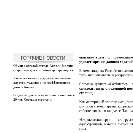
ГОРЯЧИЕ НОВОСТИ
оказание услуг по применени
удовлетворению данного ходатай
Обман с оплатой статьи: Андрей Березин
(Евроинвест) и его Конвейер перезапуска
В комментариях Российского аген
такой шаг направлен на реструктур
Какие технологии следует использовать
для строительства энергоэффективного
Согласно данных «LiveInternet»,
дома в Анапе?
семьдесят пять с половиной пос
страниц.
Создание прочной инвестиционной базы в
20 лет: Советы и стратегии
Комментарий «Roem.ru»: жаль, бри
конторой с точки зрения корреспо
собственниками и так далее. Так, н
«Одноклассники.ру» – это русск
однокурсников, бывших выпускник
года.