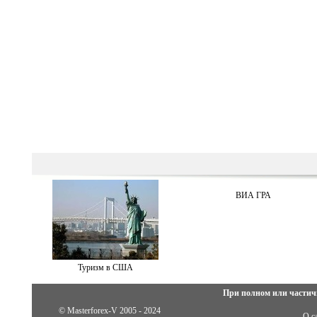
ВИА ГРА
Туризм в США
При полном или частич
© Masterforex-V 2005 - 2024
О с