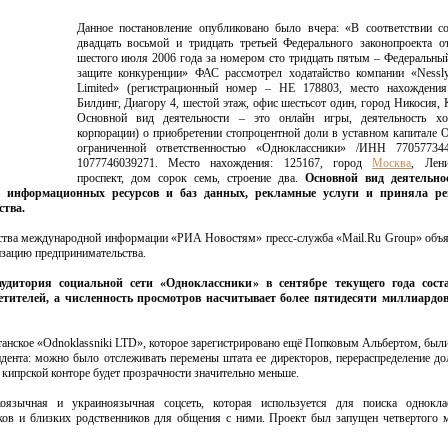
Данное постановление опубликовано было вчера: «В соответствии с
двадцать восьмой и тридцать третьей Федерального законопроекта о
шестого июля 2006 года за номером сто тридцать пятым – Федеральны
защите конкуренции» ФАС рассмотрел ходатайство компании «Nessly
Limited» (регистрационный номер – НЕ 178803, место нахождени
Билдинг, Диагору 4, шестой этаж, офис шестьсот один, город Никосия, 
Основной вид деятельности – это онлайн игры, деятельность хо
корпорации) о приобретении стопроцентной доли в уставном капитале 
ограниченной ответственностью «Одноклассники» /ИНН 7705773
1077746039271. Место нахождения: 125167, город
Москва
, Лени
проспект, дом сорок семь, строение два.
Основной вид деятельно
ю информационных ресурсов и баз данных, рекламные услуги и приняла р
ства.
тства международной информации «РИА Новостям» пресс-служба «Mail.Ru Group» объя
изацию предпринимательства.
аудитория социальной сети «Одноклассники» в сентябре текущего года сост
етителей, а численность просмотров насчитывает более пятидесяти миллиардов
танское «Odnoklassniki LTD», которое зарегистрировано ещё Попковым Альбертом, был
ндента: можно было отслеживать перемены штата ее директоров, перераспределение д
а кипрской конторе будет прозрачности значительно меньше.
оязычная и украиноязычная соцсеть, которая используется для поиска однокла
ов и близких родственников для общения с ними. Проект был запущен четвертого 