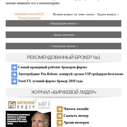
мнение напишите его в комментариях.
comments powered by
Возник вопрос по теме статьи - Задать вопрос »
HyperComments
« Предыдущая новость «
» Архив категории «
» Следующая новость »
РЕКОМЕНДОВАННЫЙ БРОКЕР №1
Самый правдивый рейтинг брокеров форекс
Автотрейдинг Pro-Rebate: копируй сделки VIP трейдеров бесплатно
Nord FX лучший форекс брокер 2019 года
ЖУРНАЛ «БИРЖЕВОЙ ЛИДЕР»
Читать онлайн
Скачать номер
Архив номеров