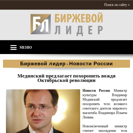
Поиск по сайту »
МЕНЮ
Биржевой лидер
Новости России
»
Мединский предлагает похоронить вождя
Октябрьской революции
Новости России
. Министр
культуры Владимир
Мединский предлагает
похоронить тело великого
советского деятеля мирового
масштаба Владимира Ильича
Ленина.
Новоиспеченный министр
считает нахождение тела