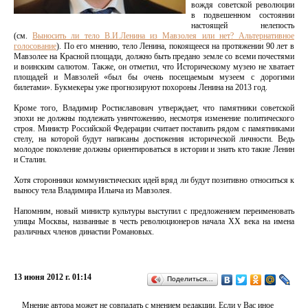
вождя советской революции
в подвешенном состоянии
настоящей нелепость
(см.
Выносить ли тело В.И.Ленина из Мавзолея или нет? Альтернативное
голосование
). По его мнению, тело Ленина, покоящееся на протяжении 90 лет в
Мавзолее на Красной площади, должно быть предано земле со всеми почестями
и воинским салютом. Также, он отметил, что Историческому музею не хватает
площадей и Мавзолей «был бы очень посещаемым музеем с дорогими
билетами». Букмекеры уже прогнозируют похороны Ленина на 2013 год.
Кроме того, Владимир Ростиславович утверждает, что памятники советской
эпохи не должны подлежать уничтожению, несмотря изменение политического
строя. Министр Российской Федерации считает поставить рядом с памятниками
стелу, на которой будут написаны достижения исторической личности. Ведь
молодое поколение должны ориентироваться в истории и знать кто такие Ленин
и Сталин.
Хотя сторонники коммунистических идей вряд ли будут позитивно относиться к
выносу тела Владимира Ильича из Мавзолея.
Напомним, новый министр культуры выступил с предложением переименовать
улицы Москвы, названные в честь революционеров начала XX века на имена
различных членов династии Романовых.
13 июня 2012 г. 01:14
Поделиться…
Мнение автора может не совпадать с мнением редакции. Если у Вас иное