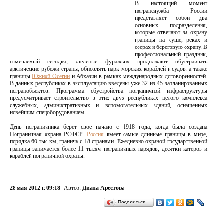
В настоящий момент
погранслужба России
представляет собой два
основных подразделения,
которые отвечают за охрану
границы на суше, реках и
озерах и береговую охрану. В
профессиональный праздник,
отмечаемый сегодня, «зеленые фуражки» продолжают обустраивать
арктические рубежи страны, обновлять парк морских кораблей и судов, а также
границы
Южной Осетии
и Абхазии в рамках международных договоренностей.
В данных республиках в эксплуатацию введены уже 32 из 45 запланированных
погранобъектов. Программа обустройства пограничной инфраструктуры
предусматривает строительство в этих двух республиках целого комплекса
служебных, административных и вспомогательных зданий, оснащенных
новейшим спецоборудованием.
День пограничника берет свое начало с 1918 года, когда была создана
Пограничная охрана РСФСР.
Россия
имеет самые длинные границы в мире,
порядка 60 тыс км, гранича с 18 странами. Ежедневно охраной государственной
границы занимается более 11 тысяч пограничных нарядов, десятки катеров и
кораблей пограничной охраны.
28 мая 2012 г. 09:18
Автор:
Диана Арестова
Поделиться…