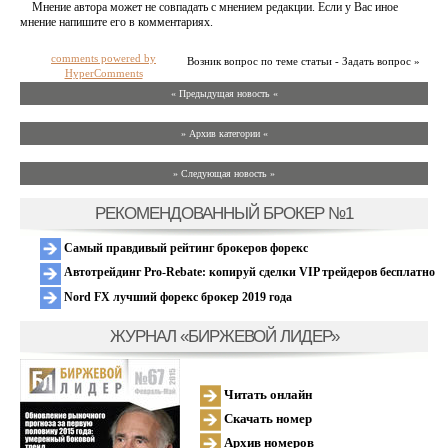
Мнение автора может не совпадать с мнением редакции. Если у Вас иное
мнение напишите его в комментариях.
comments powered by
Возник вопрос по теме статьи - Задать вопрос »
HyperComments
« Предыдущая новость «
» Архив категории «
» Следующая новость »
РЕКОМЕНДОВАННЫЙ БРОКЕР №1
Самый правдивый рейтинг брокеров форекс
Автотрейдинг Pro-Rebate: копируй сделки VIP трейдеров бесплатно
Nord FX лучший форекс брокер 2019 года
ЖУРНАЛ «БИРЖЕВОЙ ЛИДЕР»
Читать онлайн
Скачать номер
Архив номеров