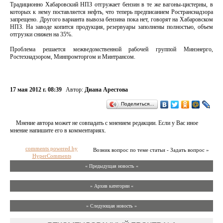
Традиционно Хабаровский НПЗ отгружает бензин в те же вагоны-цистерны, в
которых к нему поставляется нефть, что теперь предписанием Ространснадзора
запрещено. Другого варианта вывоза бензина пока нет, говорят на Хабаровском
НПЗ. На заводе копится продукция, резервуары заполнены полностью, объем
отгрузки снижен на 35%.
Проблема решается межведомственной рабочей группой Минэнерго,
Ростехнадзором, Минпромторгом и Минтрансом.
17 мая 2012 г. 08:39
Автор:
Диана Арестова
Поделиться…
Мнение автора может не совпадать с мнением редакции. Если у Вас иное
мнение напишите его в комментариях.
comments powered by
Возник вопрос по теме статьи - Задать вопрос »
HyperComments
« Предыдущая новость «
» Архив категории «
» Следующая новость »