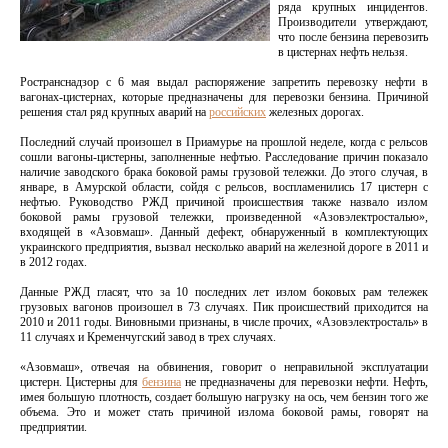
ряда крупных инцидентов.
Производители утверждают,
что после бензина перевозить
в цистернах нефть нельзя.
Ространснадзор с 6 мая выдал распоряжение запретить перевозку нефти в
вагонах-цистернах, которые предназначены для перевозки бензина. Причиной
решения стал ряд крупных аварий на
российских
железных дорогах.
Последний случай произошел в Приамурье на прошлой неделе, когда с рельсов
сошли вагоны-цистерны, заполненные нефтью. Расследование причин показало
наличие заводского брака боковой рамы грузовой тележки. До этого случая, в
январе, в Амурской области, сойдя с рельсов, воспламенились 17 цистерн с
нефтью. Руководство РЖД причиной происшествия также назвало излом
боковой рамы грузовой тележки, произведенной «Азовэлектросталью»,
входящей в «Азовмаш». Данный дефект, обнаруженный в комплектующих
украинского предприятия, вызвал несколько аварий на железной дороге в 2011 и
в 2012 годах.
Данные РЖД гласят, что за 10 последних лет излом боковых рам тележек
грузовых вагонов произошел в 73 случаях. Пик происшествий приходится на
2010 и 2011 годы. Виновными признаны, в числе прочих, «Азовэлектросталь» в
11 случаях и Кременчугский завод в трех случаях.
«Азовмаш», отвечая на обвинения, говорит о неправильной эксплуатации
цистерн. Цистерны для
бензина
не предназначены для перевозки нефти. Нефть,
имея большую плотность, создает большую нагрузку на ось, чем бензин того же
объема. Это и может стать причиной излома боковой рамы, говорят на
предприятии.