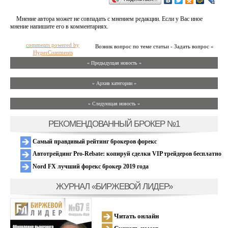
Мнение автора может не совпадать с мнением редакции. Если у Вас иное
мнение напишите его в комментариях.
comments powered by
Возник вопрос по теме статьи - Задать вопрос »
HyperComments
« Предыдущая новость «
» Архив категории «
» Следующая новость »
РЕКОМЕНДОВАННЫЙ БРОКЕР №1
Самый правдивый рейтинг брокеров форекс
Автотрейдинг Pro-Rebate: копируй сделки VIP трейдеров бесплатно
Nord FX лучший форекс брокер 2019 года
ЖУРНАЛ «БИРЖЕВОЙ ЛИДЕР»
Читать онлайн