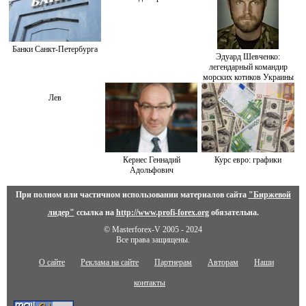
Банки Санкт-Петербурга
Эдуард Шевченко:
легендарный командир
морских котиков Украины
Лев
Кернес Геннадий
Курс евро: графики
Адольфович
При полном или частичном использовании материалов сайта
"Биржевой
лидер"
ссылка на
http://www.profi-forex.org
обязательна.
© Masterforex-V 2005 - 2024
Все права защищены.
О сайте
Реклама на сайте
Партнерам
Авторам
Наши
контакты