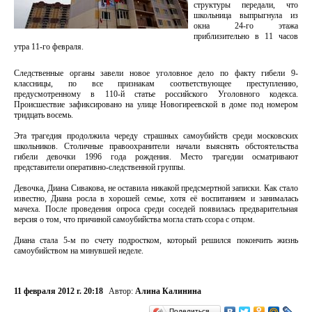
структуры передали, что
школьница выпрыгнула из
окна 24-го этажа
приблизительно в 11 часов
утра 11-го февраля.
Следственные органы завели новое уголовное дело по факту гибели 9-
классницы, по все признакам соответствующее преступлению,
предусмотренному в 110-й статье российского Уголовного кодекса.
Происшествие зафиксировано на улице Новогиреевской в доме под номером
тридцать восемь.
Эта трагедия продолжила череду страшных самоубийств среди московских
школьников. Столичные правоохранители начали выяснять обстоятельства
гибели девочки 1996 года рождения. Место трагедии осматривают
представители оперативно-следственной группы.
Девочка, Диана Сивакова, не оставила никакой предсмертной записки. Как стало
известно, Диана росла в хорошей семье, хотя её воспитанием и занималась
мачеха. После проведения опроса среди соседей появилась предварительная
версия о том, что причиной самоубийства могла стать ссора с отцом.
Диана стала 5-м по счету подростком, который решился покончить жизнь
самоубийством на минувшей неделе.
11 февраля 2012 г. 20:18
Автор:
Алина Калинина
Поделиться…