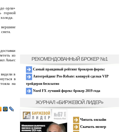
здо орла»
ь горной
 холода.
к вершине
снега.
 доставки
лететь из
РЕКОМЕНДОВАННЫЙ БРОКЕР №1
вил Аньес
Самый правдивый рейтинг брокеров форекс
 видели в
Автотрейдинг Pro-Rebate: копируй сделки VIP
рнуться в
стояла на
трейдеров бесплатно
Nord FX лучший форекс брокер 2019 года
ЖУРНАЛ «БИРЖЕВОЙ ЛИДЕР»
Читать онлайн
Скачать номер