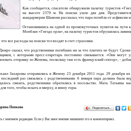
Как сообщается, спасатели обнаружили палатку туристов «Гне
на высоте 2370 м. На поиски ушло два дня. Представител
жандармерии Шамони рассказал, что пара погибла от асфиксии и
Остановившись на одной из промежуточных пунктов на пути 
Монблан «Гнездо орла», на палатку туристов обрушилась лавина 
что все расходы на поиски тел входят в счет страховки.
Дюкро сказал, что родственники погибших ни за что платить не будут. Сроки
вщиков, с которыми пресс-секретарь постоянно связывается. «Они могут у
изовать отправку из Женевы, поскольку там есть французский сектор», - доба
хаил Захаровы отправились в Женеву 23 декабря 2011 года. 29 декабря их
 последний раз связались с родственниками. 6 января пара должна была ве
далось связать, родственники обратились в посольство. Мать Татьяны на
для того, чтобы искать и вверху, и внизу горы.
рина Попкова
Поделиться…
ь с мнением редакции. Если у Вас иное мнение напишите его в комментариях.