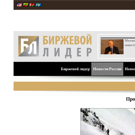
Милли
инвест
Биржевой лидер
Новости России
Ново
Про