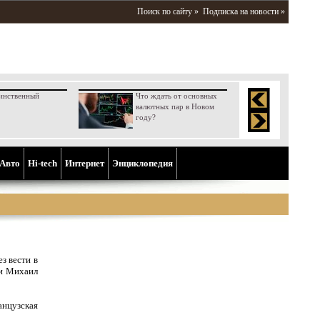
Поиск по сайту »
Подписка на новости »
инственный
Что ждать от основных
валютных пар в Новом
году?
Aвто
Hi-tech
Интернет
Энциклопедия
з вести в
 и Михаил
нцузская