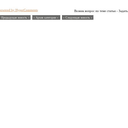
powered by HyperComments
Возник вопрос по теме статьи - Задать
« Предыдущая новость «
» Архив категории «
» Следующая новость »