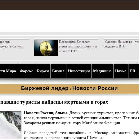
ардеры
Платформа Ethereum -
Сатоши Накамото - та
ируют в биткоин
стоит ли инвестировать в
создатель BTC
токен ETH?
сти Мира
Форекс
Биржи
Бизнес
Инвестиции
Медицина
Наука
PR
Биржевой лидер
Новости России
»
павшие туристы найдены мертвыми в горах
Новости России, Альпы.
Двоих русских туристов, пропавших бе
горах, нашли мертвыми на летней станции альпинистов. Татьяна
Захаровы решили покорить гору Монблан во Франции.
Сейчас передачей тел погибших в Москву занимается фра
жандармерия предгорного курорта Шамони.