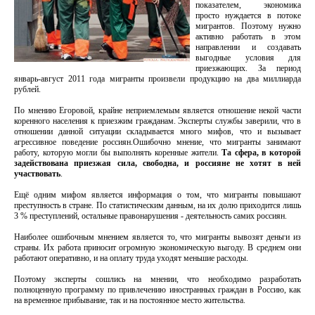
показателем, экономика
просто нуждается в потоке
мигрантов. Поэтому нужно
активно работать в этом
направлении и создавать
выгодные условия для
приезжающих. За период
январь-август 2011 года мигранты произвели продукцию на два миллиарда
рублей.
По мнению Егоровой, крайне неприемлемым является отношение некой части
коренного населения к приезжим гражданам. Эксперты службы заверили, что в
отношении данной ситуации складывается много мифов, что и вызывает
агрессивное поведение россиян.Ошибочно мнение, что мигранты занимают
работу, которую могли бы выполнять коренные жители.
Та сфера, в которой
задействована приезжая сила, свободна, и россияне не хотят в ней
участвовать
.
Ещё одним мифом является информация о том, что мигранты повышают
преступность в стране. По статистическим данным, на их долю приходится лишь
3 % преступлений, остальные правонарушения - деятельность самих россиян.
Наиболее ошибочным мнением является то, что мигранты вывозят деньги из
страны. Их работа приносит огромную экономическую выгоду. В среднем они
работают оперативно, и на оплату труда уходят меньшие расходы.
Поэтому эксперты сошлись на мнении, что необходимо разработать
полноценную программу по привлечению иностранных граждан в Россию, как
на временное прибывание, так и на постоянное место жительства.