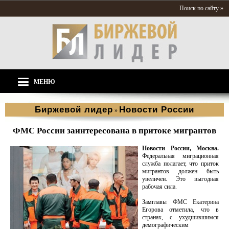
Поиск по сайту »
МЕНЮ
Биржевой лидер
Новости России
»
ФМС России заинтересована в притоке мигрантов
Новости России, Москва.
Федеральная миграционная
служба полагает, что приток
мигрантов должен быть
увеличен. Это выгодная
рабочая сила.
Замглавы ФМС Екатерина
Егорова отметила, что в
странах, с ухудшившимся
демографическим