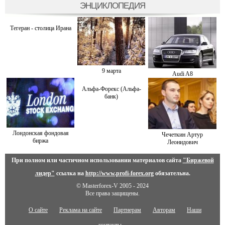
ЭНЦИКЛОПЕДИЯ
Тегеран - столица Ирана
9 марта
Audi A8
Альфа-Форекс (Альфа-
банк)
Лондонская фондовая
Чечеткин Артур
биржа
Леонидович
При полном или частичном использовании материалов сайта
"Биржевой
лидер"
ссылка на
http://www.profi-forex.org
обязательна.
© Masterforex-V 2005 - 2024
Все права защищены.
О сайте
Реклама на сайте
Партнерам
Авторам
Наши