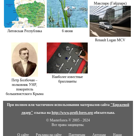
Макспарк (Гайдпарк)
Литовская Республика
6 июня
Renault Logan MCV
Наиболее известные
Петр Болбочан –
бриллианты
полковник УНР,
покоритель
большевистского Крыма
При полном или частичном использовании материалов сайта
"Биржевой
лидер"
ссылка на
http://www.profi-forex.org
обязательна.
© Masterforex-V 2005 - 2024
Все права защищены.
О сайте
Реклама на сайте
Партнерам
Авторам
Наши