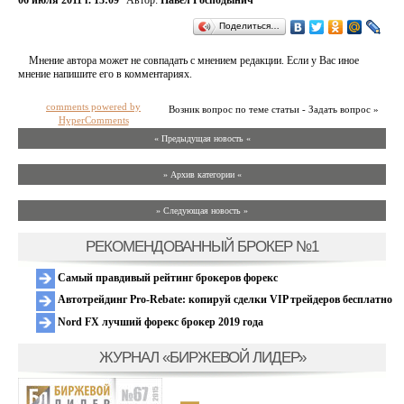
06 июля 2011 г. 13:09
Автор:
Павел Господынич
Поделиться…
Мнение автора может не совпадать с мнением редакции. Если у Вас иное
мнение напишите его в комментариях.
comments powered by
Возник вопрос по теме статьи - Задать вопрос »
HyperComments
« Предыдущая новость «
» Архив категории «
» Следующая новость »
РЕКОМЕНДОВАННЫЙ БРОКЕР №1
Самый правдивый рейтинг брокеров форекс
Автотрейдинг Pro-Rebate: копируй сделки VIP трейдеров бесплатно
Nord FX лучший форекс брокер 2019 года
ЖУРНАЛ «БИРЖЕВОЙ ЛИДЕР»