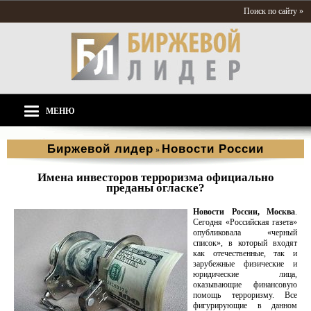
Поиск по сайту »
МЕНЮ
Биржевой лидер
Новости России
»
Имена инвесторов терроризма официально
преданы огласке?
Новости России, Москва
.
Сегодня «Российская газета»
опубликовала «черный
список», в который входят
как отечественные, так и
зарубежные физические и
юридические лица,
оказывающие финансовую
помощь терроризму. Все
фигурирующие в данном