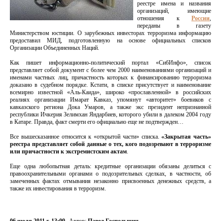
реестре имена и названия
организаций, имеющие
отношения к
России
,
переданы в газету
Министерством юстиции. О зарубежных инвесторах терроризма информацию
предоставил МИД, подготовленную на основе официальных списков
Организации Объединенных Наций.
Как пишет информационно-политический портал «СибИнфо», список
представляет собой документ с более чем 2000 наименованиями организаций и
именами частных лиц, причастность которых к финансированию терроризма
доказано в судебном порядке. Кстати, в списке присутствует и наименование
всемирно известной «Аль-Каида», широко «прославленной» в российских
реалиях организации Имарат Кавказ, упомянут «авторитет» боевиков с
кавказского региона Дока Умаров, а также экс президент непризнанной
республики Ичкерия Зелимхан Яндарбиев, которого убили в далеком 2004 году
в Катаре. Правда, факт смерти его официально еще не подтвержден…
Все вышесказанное относится к «открытой части» списка.
«Закрытая часть»
реестра представляет собой данные о тех, кого подозревают в терроризме
или причастности к экстремистским актам
.
Еще одна любопытная деталь: кредитные организации обязаны делиться с
правоохранительными органами о подозрительных сделках, в частности, об
замеченных фактах отмывания незаконно присвоенных денежных средств, а
также их инвестирования в терроризм.