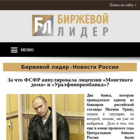
Поиск по сайту »
МЕНЮ
Биржевой лидер
Новости России
»
За что ФСФР аннулировала лицензии «Монетного
дома» и «Уралфинпромбанка»?
Два банка, которые
принадлежат одному из
банкиров российской
столицы Матвею Урину,
попали в ситуацию, из
которой, похоже, им уже не
выбраться. Дело в том, что
еще в конце прошлого года
Центральным банком
России были