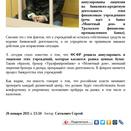
аннулированы лицензии
на банковско-кредитную
деятельность этим
финансовым учреждениям
(речь идет о банке
«Монетный дом» и
Уральском финансово-
промышленном банке).
Связано это с тем фактом, что у учреждений не осталось собственных средств на
ведение банковской деятельности, а их учредители не принимали никаких
действия для исправления ситуации.
А сегодня стало известно о том, что
ФСФР решила аннулировать и
лицензии этих учреждений, которые касаются рынка ценных бумаг
.
Таким образом, брокер «Уралфинпромбанк» и «Монетный дом», имевший
лицензии брокера и дилера, прекращают свою деятельность. В феврале начнется
процесс банкротства этих учреждений.
Как видим, эта новость говорит о том, что российские власти начинают
проверять каждый дилинговый центр, что должно будет способствовать более
комфортному и уверенному положению трейдера на рынке, в том числе и
валютном.
26 января 2011 г. 13:34
Автор:
Ситкевич Сергей
Поделиться…