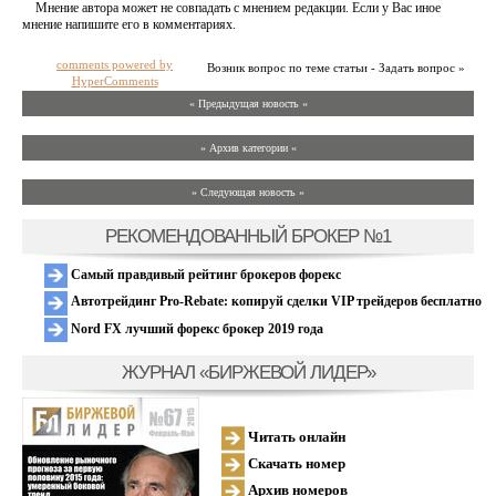
Мнение автора может не совпадать с мнением редакции. Если у Вас иное
мнение напишите его в комментариях.
comments powered by
Возник вопрос по теме статьи - Задать вопрос »
HyperComments
« Предыдущая новость «
» Архив категории «
» Следующая новость »
РЕКОМЕНДОВАННЫЙ БРОКЕР №1
Самый правдивый рейтинг брокеров форекс
Автотрейдинг Pro-Rebate: копируй сделки VIP трейдеров бесплатно
Nord FX лучший форекс брокер 2019 года
ЖУРНАЛ «БИРЖЕВОЙ ЛИДЕР»
Читать онлайн
Скачать номер
Архив номеров