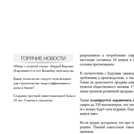
разрешенную к потреблению спи
ГОРЯЧИЕ НОВОСТИ
населения составило 18 литров в 
склонна преуменьшать.
Обман с оплатой статьи: Андрей Березин
(Евроинвест) и его Конвейер перезапуска
В соответствии с будущим законо
требования к производствам, а так
Какие технологии следует использовать
Также не допускается продажа алк
для строительства энергоэффективного
пунктов общественного питания. С
дома в Анапе?
также времени розничной продажи 
Создание прочной инвестиционной базы в
Также
планируется ограничить 
20 лет: Советы и стратегии
спирта до 330 миллилитров, что уве
его можно будет хоть ведрами. Еще
минуя пиво.
Но не трудно догадаться, что при 
решить. Пивной алкоголизм такое
напитков.