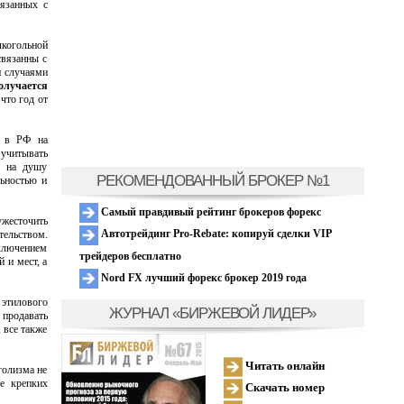
вязанных с
когольной
связанны с
и случаями
олучается
что год от
я в РФ на
 учитывать
и на душу
РЕКОМЕНДОВАННЫЙ БРОКЕР №1
льностью и
Самый правдивый рейтинг брокеров форекс
ужесточить
Автотрейдинг Pro-Rebate: копируй сделки VIP
тельством.
сключением
трейдеров бесплатно
 и мест, а
Nord FX лучший форекс брокер 2019 года
 этилового
ЖУРНАЛ «БИРЖЕВОЙ ЛИДЕР»
 продавать
 все также
Читать онлайн
голизма не
ее крепких
Скачать номер