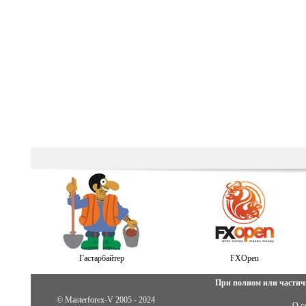
Гастарбайтер
FXOpen
При полном или частич
© Masterforex-V 2005 - 2024
О с