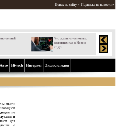
Поиск по сайту »
Подписка на новости »
инственный
Что ждать от основных
валютных пар в Новом
году?
Aвто
Hi-tech
Интернет
Энциклопедия
ены мысли
шлогоднем
дации по
одукции и
нием для
вующие о