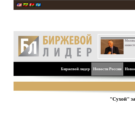
Милли
инвест
Биржевой лидер
Новости России
Ново
"Сухой" з