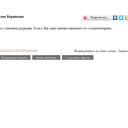
ия Корвякова
Поделиться…
ь с мнением редакции. Если у Вас иное мнение напишите его в комментариях.
powered by HyperComments
Возник вопрос по теме статьи - Задать
« Предыдущая новость «
» Архив категории «
» Следующая новость »