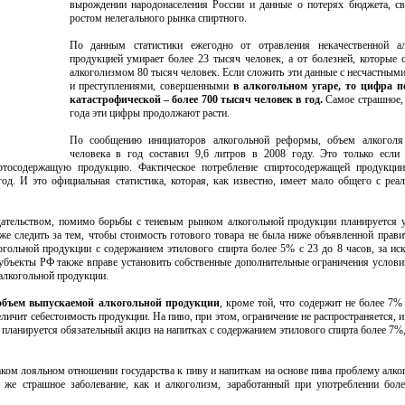
вырождении народонаселения России и данные о потерях бюджета, с
ростом нелегального рынка спиртного.
По данным статистики ежегодно от отравления некачественной ал
продукцией умирает более 23 тысяч человек, а от болезней, которые 
алкоголизмом 80 тысяч человек. Если сложить эти данные с несчастным
и преступлениями, совершенными
в алкогольном угаре, то цифра п
катастрофической – более 700 тысяч человек в год.
Самое страшное, 
года эти цифры продолжают расти.
По сообщению инициаторов алкогольной реформы, объем алкогол
человека в год составил 9,6 литров в 2008 году. Это только если
ртосодержащую продукцию. Фактическое потребление спиртосодержащей продукци
год. И это официальная статистика, которая, как известно, имеет мало общего с реа
дательством, помимо борьбы с теневым рынком алкогольной продукции планируется 
же следить за тем, чтобы стоимость готового товара не была ниже объявленной прави
огольной продукции с содержанием этилового спирта более 5% с 23 до 8 часов, за и
убъекты РФ также вправе установить собственные дополнительные ограничения условий
алкогольной продукции.
объем выпускаемой алкогольной продукции
, кроме той, что содержит не более 7%
личит себестоимость продукции. На пиво, при этом, ограничение не распространяется, и
 планируется обязательный акциз на напитках с содержанием этилового спирта более 7%,
таком лояльном отношении государства к пиву и напиткам на основе пива проблему алко
 же страшное заболевание, как и алкоголизм, заработанный при употреблении бол