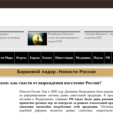
ардеры
Платформа Ethereum -
Сатоши Накамото - та
ируют в биткоин
стоит ли инвестировать в
создатель BTC
токен ETH?
сти Мира
Форекс
Биржи
Бизнес
Инвестиции
Медицина
Наука
PR
Биржевой лидер
Новости России
»
акон: как спасти от вырождения население России?
Новости России. Еще в 2009 году Дмитрием Медведевым были выраж
по реформированию системы рынка алкогольной продукции. В про
послании к Федеральному собранию
РФ также были даны рекомен
принятию срочных мер по контролю за рынком алкогольной пр
снижению масштабов потребления этой продукции.
Обоснова
подобной реформы являются данные статистики, свидетельст