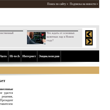
Поиск по сайту »
Подписка на новости »
инственный
Что ждать от основных
валютных пар в Новом
году?
Aвто
Hi-tech
Интернет
Энциклопедия
кет
несенные
е удастся
ь решения,
 Президент
ставителем