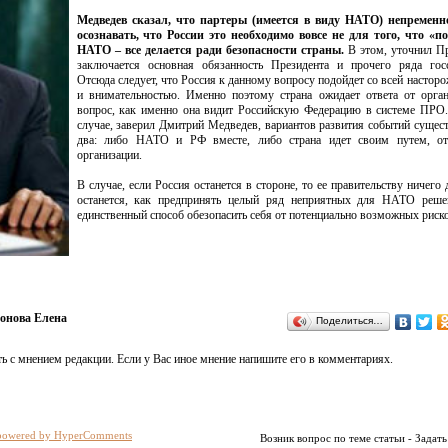
Медведев сказал, что партеры (имеется в виду НАТО) непремен
осознавать, что России это необходимо вовсе не для того, что «п
НАТО – все делается ради безопасности страны.
В этом, уточнил Пр
заключается основная обязанность Президента и прочего ряда гос
Отсюда следует, что Россия к данному вопросу подойдет со всей настор
и внимательностью. Именно поэтому страна ожидает ответа от орга
вопрос, как именно она видит Российскую Федерацию в системе ПРО
случае, заверил Дмитрий Медведев, вариантов развития событий сущес
два: либо НАТО и РФ вместе, либо страна идет своим путем, от
организации.
В случае, если Россия останется в стороне, то ее правительству ничего 
останется, как предпринять целый ряд неприятных для НАТО реше
единственный способ обезопасить себя от потенциально возможных риско
онова Елена
Поделиться…
ь с мнением редакции. Если у Вас иное мнение напишите его в комментариях.
powered by HyperComments
Возник вопрос по теме статьи - Задать