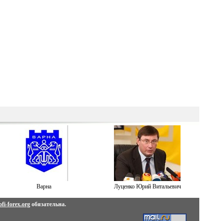
Варна
Луценко Юрий Витальевич
fi-forex.org
обязательна.