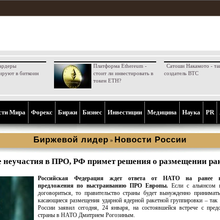
ардеры
Платформа Ethereum -
Сатоши Накамото - та
ируют в биткоин
стоит ли инвестировать в
создатель BTC
токен ETH?
сти Мира
Форекс
Биржи
Бизнес
Инвестиции
Медицина
Наука
PR
Биржевой лидер
Новости России
»
е неучастия в ПРО, РФ примет решения о размещении ра
Российская Федерация ждет ответа от НАТО на ранее в
предложения по выстраиванию ПРО Европы.
Если с альянсом н
договориться, то правительство страны будет вынужденно принимат
касающиеся размещения ударной ядерной ракетной группировки – так
России заявил сегодня, 24 января, на состоявшейся встрече с пред
страны в НАТО Дмитрием Рогозиным.