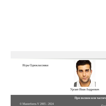
Игры Одноклассники
Ургант Иван Андреевич
При полном или частич
© Masterforex-V 2005 - 2024
О с