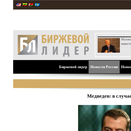
Милли
инвест
Биржевой лидер
Новости России
Ново
Медведев: в случа