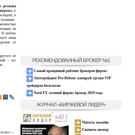
но должны
оиграть» с
езидент, и
служащих.
оженностью
низации на
. В любом
твует лишь
дельно от
другого не
РЕКОМЕНДОВАННЫЙ БРОКЕР №1
ний – это
в.
Самый правдивый рейтинг брокеров форекс
Автотрейдинг Pro-Rebate: копируй сделки VIP
трейдеров бесплатно
Nord FX лучший форекс брокер 2019 года
ЖУРНАЛ «БИРЖЕВОЙ ЛИДЕР»
Читать онлайн
Скачать номер
 вопрос »